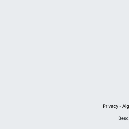
Privacy
-
Al
Besch