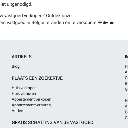
iet uitgenodigd.
ouw vastgoed verkopen? Ontdek onze
om vastgoed in België te vinden en te verkopen! 🎯 🏡 💼
ARTIKELS
I
Blog
H
A
PLAATS EEN ZOEKERTJE
G
B
Huis verkopen
G
Huis verhuren
Appartement verkopen
H
Appartement verhuren
A
Andere
B
G
GRATIS SCHATTING VAN JE VASTGOED