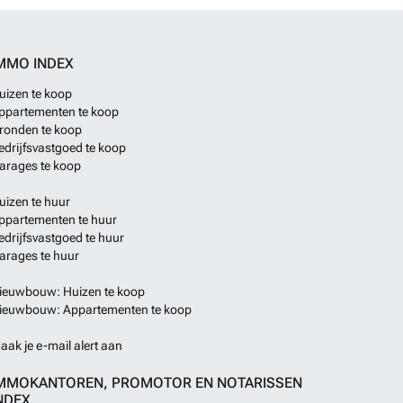
MMO INDEX
uizen te koop
ppartementen te koop
ronden te koop
edrijfsvastgoed te koop
arages te koop
uizen te huur
ppartementen te huur
edrijfsvastgoed te huur
arages te huur
ieuwbouw: Huizen te koop
ieuwbouw: Appartementen te koop
aak je e-mail alert aan
MMOKANTOREN, PROMOTOR EN NOTARISSEN
NDEX