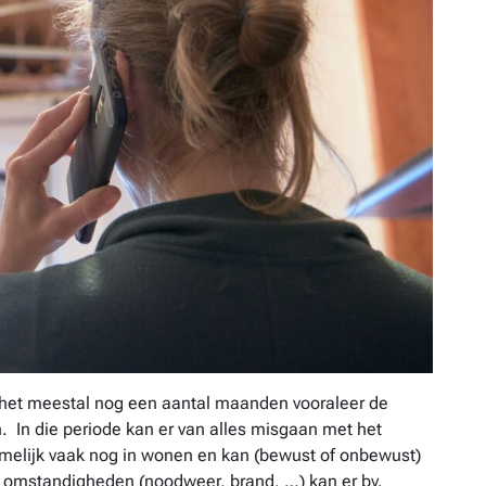
 het meestal nog een aantal maanden vooraleer de
 In die periode kan er van alles misgaan met het
amelijk vaak nog in wonen en kan (bewust of onbewust)
e omstandigheden (noodweer, brand, …) kan er bv.