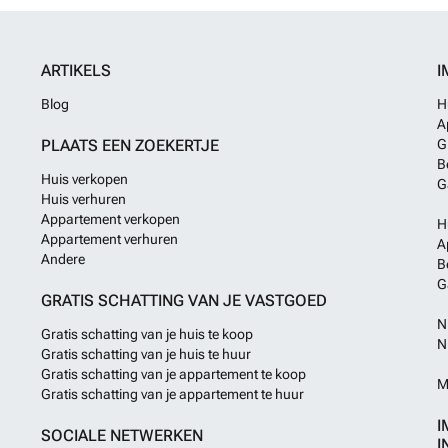
ARTIKELS
I
Blog
H
A
PLAATS EEN ZOEKERTJE
G
B
Huis verkopen
G
Huis verhuren
Appartement verkopen
H
Appartement verhuren
A
Andere
B
G
GRATIS SCHATTING VAN JE VASTGOED
N
Gratis schatting van je huis te koop
N
Gratis schatting van je huis te huur
Gratis schatting van je appartement te koop
M
Gratis schatting van je appartement te huur
I
SOCIALE NETWERKEN
I