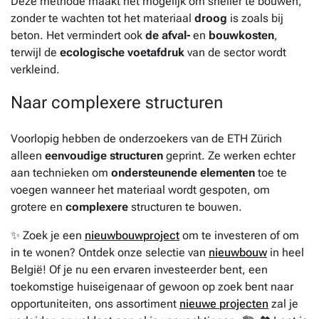
Deze methode maakt het mogelijk om sneller te bouwen,
zonder te wachten tot het materiaal
droog
is zoals bij
beton. Het vermindert ook
de afval-
en
bouwkosten
,
terwijl de
ecologische voetafdruk
van de sector wordt
verkleind.
Naar complexere structuren
Voorlopig hebben de onderzoekers van de ETH Zürich
alleen
eenvoudige structuren
geprint. Ze werken echter
aan technieken om
ondersteunende elementen
toe te
voegen wanneer het materiaal wordt gespoten, om
grotere en
complexere
structuren te bouwen.
✨ Zoek je een
nieuwbouwproject
om te investeren of om
in te wonen? Ontdek onze selectie van
nieuwbouw
in heel
België! Of je nu een ervaren investeerder bent, een
toekomstige huiseigenaar of gewoon op zoek bent naar
opportuniteiten, ons assortiment
nieuwe projecten
zal je