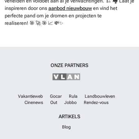
verleiden en voldoet aan al je verwachtingen. 🏗️ 🏘️ Laat je
inspireren door ons
aanbod nieuwbouw
en vind het
perfecte pand om je dromen en projecten te
realiseren! 🎯 🚀 🎯 📈 💸✨
ONZE PARTNERS
Vakantieweb
Gocar
Rula
Landbouwleven
Cinenews
Out
Jobbo
Rendez-vous
ARTIKELS
Blog