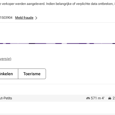
verkoper werden aangeleverd. Indien belangrijke of verplichte data ontbreken, 
1503904
Meld fraude
versie)
nkelen
Toerisme
ut-Petits
571 m 4'
2