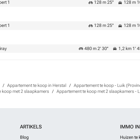
ert 1
128 m 25''
128 m 1
ert 1
128 m 25''
128 m 1
iray
480 m 2' 30''
1,2 km 1' 4
Appartement te koop in Herstal
Appartement te koop - Luik (Provin
e koop met 2 slaapkamers
Appartement te koop met 2 slaapkamers - Lu
ARTIKELS
IMMO I
Blog
Huizen te