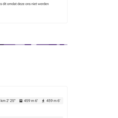
is dit omdat deze ons niet werden
 km 2' 25''
459 m 6'
459 m 6'