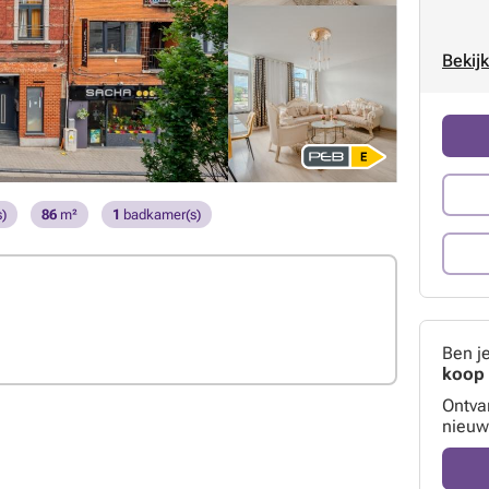
Bekijk
)
86
m²
1
badkamer(s)
Ben j
koop 
Ontva
nieuw