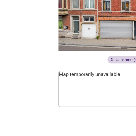
2
slaapkamer(s
Map temporarily unavailable