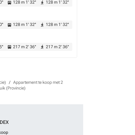
0''
128 m 1' 32''
128 m 1' 32''
0''
128 m 1' 32''
128 m 1' 32''
5''
217 m 2' 36''
217 m 2' 36''
cie)
Appartement te koop met 2
ik (Provincie)
NDEX
 koop