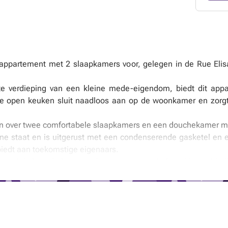
 appartement met 2 slaapkamers voor, gelegen in de Rue Elis
 verdieping van een kleine mede-eigendom, biedt dit appa
s. De open keuken sluit naadloos aan op de woonkamer en zor
n over twee comfortabele slaapkamers en een douchekamer met
e staat en is uitgerust met een condenserende gasketel en ee
iedt aan toekomstige eigenaars.
en winkels, scholen, openbaar vervoer en belangrijke verbin
r; Totaal V : 35.832 kWh/jaar.
en zijn louter indicatief en niet-contractueel. De eigenaar, ve
oor om al dan niet te verkopen. Indien hij beslist te verkopen, is
het bod dat het best aansluit bij zijn eigen criteria.