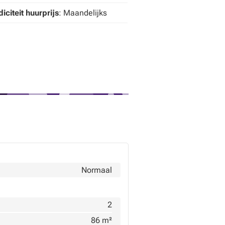
iciteit huurprijs
: Maandelijks
Normaal
2
86 m²