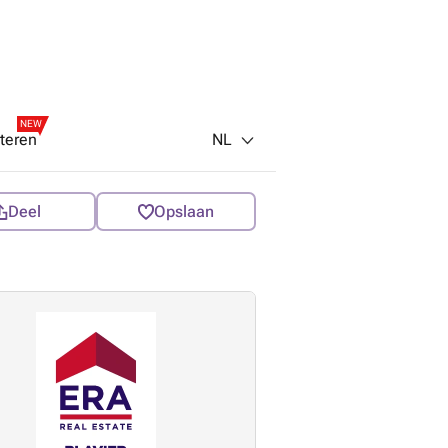
NEW
NL
teren
Deel
Opslaan