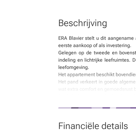
Beschrijving
ERA Blavier stelt u dit aangename
eerste aankoop of als investering.
Gelegen op de tweede en bovenste
indeling en lichtrijke leefruimte
leefomgeving.
Het appartement beschikt bovendie
Het pand verkeert in goede algemen
wat extra comfort en gemoedsrust b
Dankzij de gunstige ligging bevind
omgeving.
EPC: E; Specifiek V : 419 kWh/m².jaa
De verstrekte informatie en afmeting
Financiële details
wettelijke, vrije en autonome recht v
aanvaarden, maar kan hij kiezen voor 