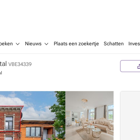
oeken
Nieuws
Plaats een zoekertje
Schatten
Inves
tal
VBE34339
l