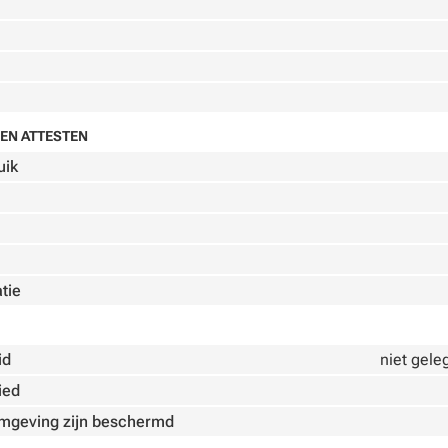
EN ATTESTEN
uik
atie
id
niet gele
ied
omgeving zijn beschermd