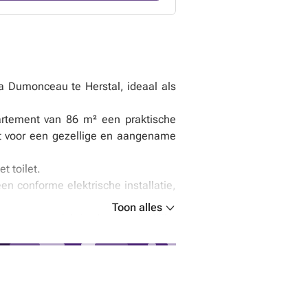
a Dumonceau te Herstal, ideaal als
rtement van 86 m² een praktische
gt voor een gezellige en aangename
 toilet.
n conforme elektrische installatie,
Toon alles
dingswegen zich in de onmiddellijke
rkoper van het pand, behoudt zich het
 hij niet verplicht het hoogste bod te