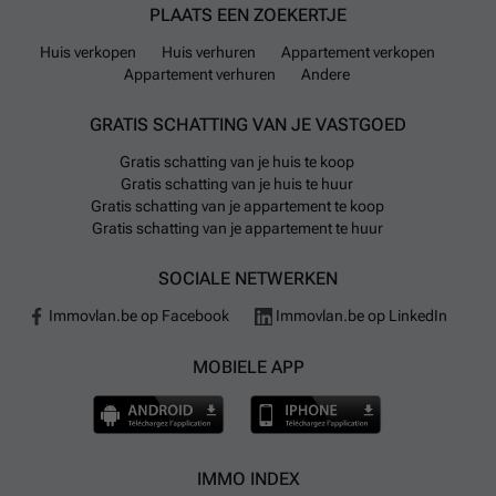
verbinden met belangrijke stations zoals Luik-
PLAATS EEN ZOEKERTJE
Guillemins en Luik-Saint-Lambert. Fiets- en
Huis verkopen
Huis verhuren
Appartement verkopen
autodelen zijn ook mogelijk via respectievelijk Blue-
Appartement verhuren
Andere
bike en Cambio stations.
GRATIS SCHATTING VAN JE VASTGOED
In Luik zijn diverse onderwijsvoorzieningen aanwezig
Gratis schatting van je huis te koop
voor gezinnen met kinderen: er zijn 127
Gratis schatting van je huis te huur
kinderdagverblijven, meer dan honderd kleuterscholen
Gratis schatting van je appartement te koop
en lagere scholen en ruim vijftig middelbare scholen
Gratis schatting van je appartement te huur
verspreid over de stad. Voor dagelijkse boodschappen
kunnen bewoners terecht bij onder meer Carrefour,
SOCIALE NETWERKEN
Delhaize en Aldi-supermarkten verspreid door de stad.
Immovlan.be op Facebook
Immovlan.be op LinkedIn
Voor elektrisch rijden kunnen automobilisten
gebruikmaken van 13 oplaadpunten in de gemeente.
MOBIELE APP
Het vliegveld Liège Airport ligt op ongeveer 8 minuten
rijden van het centrum.
IMMO INDEX