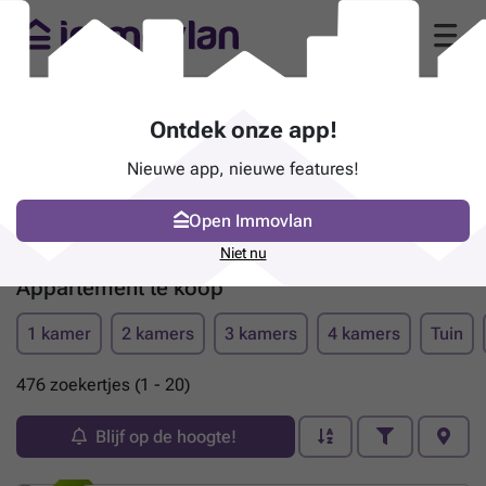
Ontdek onze app!
Nieuwe app, nieuwe features!
Open Immovlan
Niet nu
Appartement te koop
1 kamer
2 kamers
3 kamers
4 kamers
Tuin
476 zoekertjes (1 - 20)
Blijf op de hoogte!