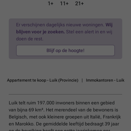
wettelijke recht voor om al dan niet te verkopen.
Meer weten?
1+
11+
21+
Er verschijnen dagelijks nieuwe woningen.
Wij
blijven voor je zoeken.
Stel een alert in en wij
doen de rest.
Blijf op de hoogte!
Appartement te koop - Luik (Provincie)
Immokantoren - Luik
Luik telt ruim 197.000 inwoners binnen een gebied
van bijna 69 km². Het merendeel van de bewoners is
Belgisch, met ook kleinere groepen uit Italië, Frankrijk
en Marokko. De gemiddelde leeftijd bedraagt 39 jaar
en de bevolking heeft een netto jaarinkomen per