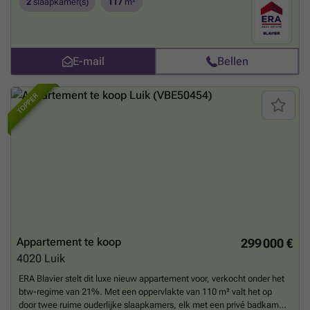
2
slaapkamer(s)
117
m²
een zuidoostelijke oriëntatie, waardoor het profiteert van een
adembenemend uitzicht op de Maas en uitzonderlijk veel lichtinval.
Gelegen in een kleine copropriété van 6 units met een lift, biedt dit
appartement ook de mogelijkheid om een parkeerplaats bij te kopen.
E-mail
Bellen
De perfecte locatie, op slechts 10 minuten lopen van het
stadscentrum en alle voorzieningen, maakt het tot een zeldzaam
aanbod op de markt. Mis deze unieke kans niet!
Meer weten?
TOPPER
Appartement te koop
299 000 €
4020
Luik
ERA Blavier stelt dit luxe nieuw appartement voor, verkocht onder het
btw-regime van 21%. Met een oppervlakte van 110 m² valt het op
door twee ruime ouderlijke slaapkamers, elk met een privé badkamer,