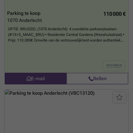
Parking te koop
110 000 €
1070
Anderlecht
OPTIE: BRUSSEL (1070 Anderlecht): 4 overdekte parkeerplaatsen
(#1X+5_MAAC_BRU) • Residentie Central Gardens (Weeshuisstraat) •
Prijs: 110.000€ Omwille van de vertrouwelijkheid worden authentieke
foto’s slechts gestuurd bij opvraging van het dossier. We zijn geen
makelaar maar een bedrijf gespecialiseerd in de verkoop van
professionele off-market vastgoedprojecten.
Meer weten?
E-mail
Bellen