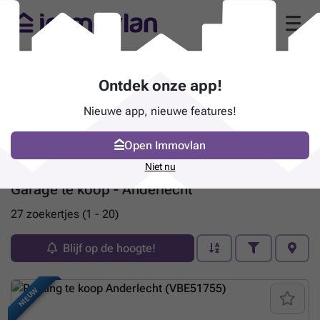
Ontdek onze app!
Nieuwe app, nieuwe features!
Open Immovlan
Niet nu
Garage te koop - Anderlecht
27 zoekertjes (1 - 20)
Blijf op de hoogte!
NIEUW