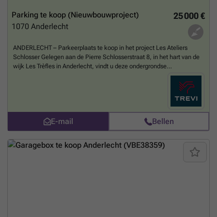
Parking te koop (Nieuwbouwproject)
25 000 €
1070
Anderlecht
ANDERLECHT – Parkeerplaats te koop in het project Les Ateliers
Schlosser Gelegen aan de Pierre Schlosserstraat 8, in het hart van de
wijk Les Trèfles in Anderlecht, vindt u deze ondergrondse
parkeerplaats binnen het nieuwe residentiële project Les Ateliers
Schlosser. De parkeerplaats maakt deel uit van een moderne,
duurzame en beveiligde residentie en biedt een praktische oplossing
voor toekomstige bewoners van het project of voor wie op zoek is naar
een parkeerplaats in de buurt. Het project geniet van een interessante
E-mail
Bellen
ligging, dicht bij openbaar vervoer, winkels, scholen en belangrijke
verkeersassen. Een mooie opportuniteit in een wijk in volle
ontwikkeling. Neem contact met ons op voor meer informatie.
Meer
weten?