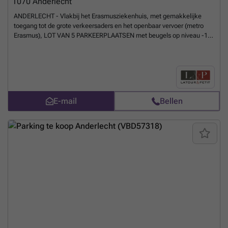
1070
Anderlecht
ANDERLECHT - Vlakbij het Erasmusziekenhuis, met gemakkelijke
toegang tot de grote verkeersaders en het openbaar vervoer (metro
Erasmus), LOT VAN 5 PARKEERPLAATSEN met beugels op niveau -1
en -2. Kosten: ±15€/maand/parkeerplaats. Verkoop onder BTW-
regeling (21%). Ideale locatie voor investeerders of particulieren. Te
ontdekken bij L&P!
Meer weten?
E-mail
Bellen