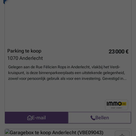
Parking te koop
23 000 €
1070
Anderlecht
Gelegen aan de Rue Félicien Rops in Anderlecht, vlakbij het Verdi-
kruispunt, is deze binnenparkeerplaats een uitstekende gelegenheid,
zowel voor persoonlijk gebruik als voor een investering. Gevestigd in
een beveiligd residentieel complex, biedt het praktische en
beschermde parkeermogelijkheden, met gemakkelijke toegang voor
de prijs van € 23.000. Geïnteresseerd? Neem contact met ons op via
### of per e-mail ###
Meer weten?
E-mail
Bellen