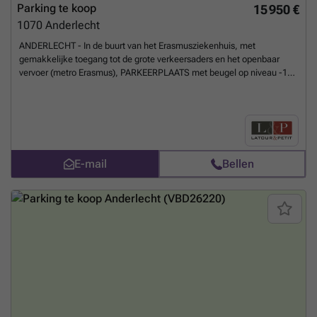
Parking te koop
15 950 €
1070
Anderlecht
ANDERLECHT - In de buurt van het Erasmusziekenhuis, met
gemakkelijke toegang tot de grote verkeersaders en het openbaar
vervoer (metro Erasmus), PARKEERPLAATS met beugel op niveau -1
van een recent appartementencomplex. Er zijn meerdere
parkeerplaatsen beschikbaar, mogelijkheid om in loten te kopen.
Kosten ±15€/maand. Verkoop onder BTW-regeling (21%). Ideale
locatie voor investeerders of particulieren. Te ontdekken bij L&P!
Meer
weten?
E-mail
Bellen