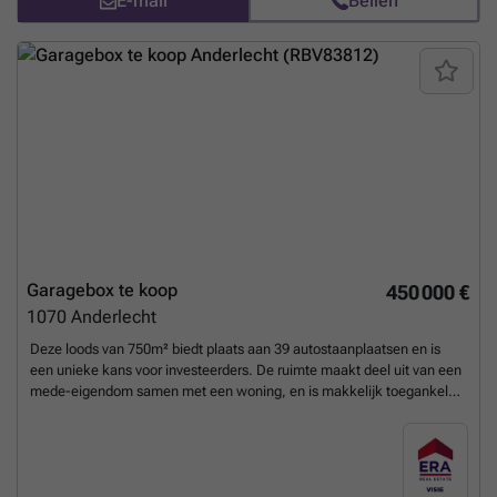
E-mail
Bellen
Garagebox te koop
450 000 €
1070
Anderlecht
Deze loods van 750m² biedt plaats aan 39 autostaanplaatsen en is
een unieke kans voor investeerders. De ruimte maakt deel uit van een
mede-eigendom samen met een woning, en is makkelijk toegankelijk
via een grote garagepoort, ook voor bestelwagens. Met een
milieuvergunning die in 2016 werd afgeleverd (15 jaar geldig en
verlengbaar), is deze loods volledig voorbereid voor duurzaam gebruik.
De loods is ideaal gelegen in een residentiële buurt nabij het centrum
van Anderlecht, en dichtbij invalswegen. Dit zorgt voor optimale