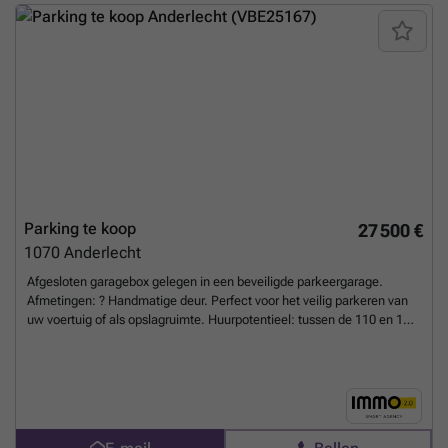
Parking te koop
27 500 €
1070
Anderlecht
Afgesloten garagebox gelegen in een beveiligde parkeergarage.
Afmetingen: ? Handmatige deur. Perfect voor het veilig parkeren van
uw voertuig of als opslagruimte. Huurpotentieel: tussen de 110 en 120
euro/maand. Prijs: Doe een bod vanaf 18.000 euro. In dit verband
behoudt de eigenaar zich het recht voor om de kwaliteit en hoogte van
het bod te waarderen. De makelaar heeft niet de bevoegdheid om te
verkopen. Ideaal voor investering of persoonlijk gebruik. Meer
informatie of een bezoek? Neem contact met ons op!
Meer weten?