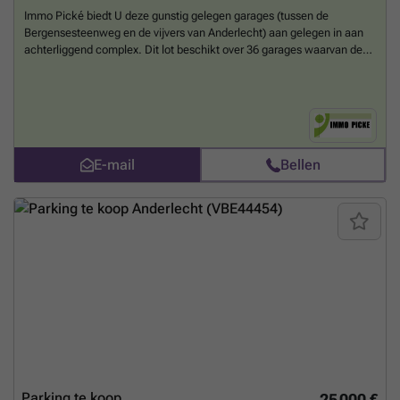
Immo Pické biedt U deze gunstig gelegen garages (tussen de
Bergensesteenweg en de vijvers van Anderlecht) aan gelegen in aan
achterliggend complex. Dit lot beschikt over 36 garages waarvan de
daken en toegangspoorten werden vernieuwd. Geen
gemeenschappelijke lasten of kosten. 35 garages zijn momenteel
verhuurd, 1 staat leeg. Actuele opbrengst huurwaarde: 3.169,00 euro
Voor bijkomende informatie, gelieve het kantoor te contacteren.
Meer
weten?
E-mail
Bellen
Parking te koop
25 000 €