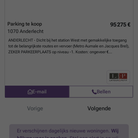
Parking te koop
95 275 €
1070
Anderlecht
ANDERLECHT - Dicht bij het station West met gemakkelijke toegang
tot de belangrijkste routes en vervoer (Metro Aumale en Jacques Brel),
ZEKER PARKEERPLAATS op niveau -1. Kosten: ongeveer €
20/maand/parkeerplaats. Verkoop onderworpen aan BTW (21%).
Ideale locatie voor investeerders of particulieren. Meer informatie bij
L&P!
Meer weten?
E-mail
Bellen
Vorige
Volgende
Er verschijnen dagelijks nieuwe woningen.
Wij