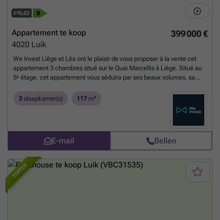
Appartement te koop
399 000 €
4020
Luik
We Invest Liège et Léa ont le plaisir de vous proposer à la vente cet
appartement 3 chambres situé sur le Quai Marcellis à Liège. Situé au
5ᵉ étage, cet appartement vous séduira par ses beaux volumes, sa
luminosité et sa vue dégagée sur le port de plaisance de Liège. Il se
compose comme suit : Séjour Cuisine 3 chambres de 11 m², 15 m² et
3
slaapkamer(s)
117
m²
17 m² 1 salle de bains 1 WC séparé 1 espace buanderie 1 balcon Cet
appartement bénéficie d'un système de climatisation. Son petit plus ?
Un garage fermé, deux caves et une chambre de bonne. PEB B
(20260420006490) – E. spéc. : 148 kWh/m²/an – E. totale : 18.546
E-mail
Bellen
kWh/an Vous souhaitez en savoir plus ou planifier une visite ?
Contactez l'agence au ###
Meer weten?
TOPPER