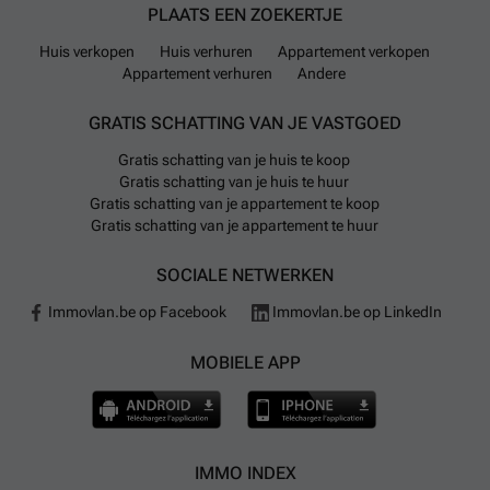
verbinden met belangrijke stations zoals Luik-
PLAATS EEN ZOEKERTJE
Guillemins en Luik-Saint-Lambert. Fiets- en
Huis verkopen
Huis verhuren
Appartement verkopen
autodelen zijn ook mogelijk via respectievelijk Blue-
Appartement verhuren
Andere
bike en Cambio stations.
GRATIS SCHATTING VAN JE VASTGOED
In Luik zijn diverse onderwijsvoorzieningen aanwezig
Gratis schatting van je huis te koop
voor gezinnen met kinderen: er zijn 127
Gratis schatting van je huis te huur
kinderdagverblijven, meer dan honderd kleuterscholen
Gratis schatting van je appartement te koop
en lagere scholen en ruim vijftig middelbare scholen
Gratis schatting van je appartement te huur
verspreid over de stad. Voor dagelijkse boodschappen
kunnen bewoners terecht bij onder meer Carrefour,
SOCIALE NETWERKEN
Delhaize en Aldi-supermarkten verspreid door de stad.
Immovlan.be op Facebook
Immovlan.be op LinkedIn
Voor elektrisch rijden kunnen automobilisten
gebruikmaken van 13 oplaadpunten in de gemeente.
MOBIELE APP
Het vliegveld Liège Airport ligt op ongeveer 8 minuten
rijden van het centrum.
IMMO INDEX