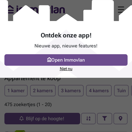
Ontdek onze app!
Nieuwe app, nieuwe features!
Open Immovlan
Niet nu
Appartement te koop
1 kamer
2 kamers
3 kamers
4 kamers
Tuin
475 zoekertjes (1 - 20)
Blijf op de hoogte!