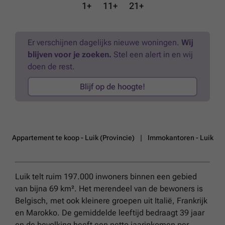
Twee extra terrassen, aan de voor- en achterzijde, maken deze unieke
1+
11+
21+
ruimte compleet. Een exclusieve woning die design, comfort en
lichtinval perfect combineert. Mis deze kans niet!
Meer weten?
Er verschijnen dagelijks nieuwe woningen.
Wij
blijven voor je zoeken.
Stel een alert in en wij
doen de rest.
Blijf op de hoogte!
Appartement te koop - Luik (Provincie)
Immokantoren - Luik
Luik telt ruim 197.000 inwoners binnen een gebied
van bijna 69 km². Het merendeel van de bewoners is
Belgisch, met ook kleinere groepen uit Italië, Frankrijk
en Marokko. De gemiddelde leeftijd bedraagt 39 jaar
en de bevolking heeft een netto jaarinkomen per