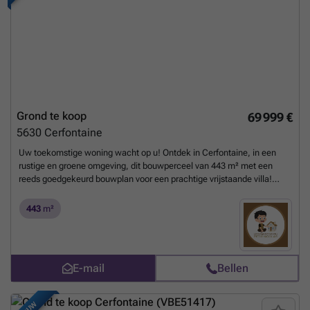
Grond te koop
69 999 €
5630
Cerfontaine
Uw toekomstige woning wacht op u! Ontdek in Cerfontaine, in een
rustige en groene omgeving, dit bouwperceel van 443 m² met een
reeds goedgekeurd bouwplan voor een prachtige vrijstaande villa!
Goedgekeurd bouwplan: Vrijstaande villa 4 slaapkamers 1 badkamer
± 100 m² woonoppervlakte Het perceel: Oppervlakte: 443 m²
443
m²
Gevelbreedte: 32 m Diepte: 23 m Bespaar kostbare tijd: het bouwplan
is al goedgekeurd, zodat u uw project veel sneller kunt realiseren!
Geïnteresseerd? Neem contact op met Les Maisons du Petit Nicolas
via ### voor meer informatie of om een bezichtiging te
E-mail
Bellen
regelen.
Meer weten?