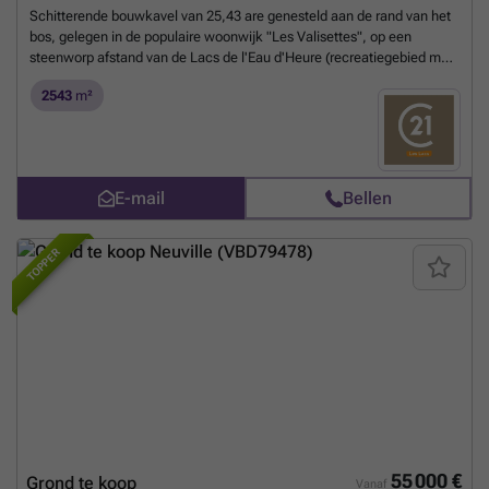
Schitterende bouwkavel van 25,43 are genesteld aan de rand van het
bos, gelegen in de populaire woonwijk "Les Valisettes", op een
steenworp afstand van de Lacs de l'Eau d'Heure (recreatiegebied met
geregistreerd adres). Voorgevel van +- 15 meter en diepte van +- 75
2543
m²
meter. Gelegen op het westen. BOD VANAF € 70.000. Onder
voorbehoud van aanvaarding door de eigenaren.
Meer weten?
E-mail
Bellen
TOPPER
55 000 €
Grond te koop
Vanaf