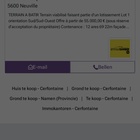
5600
Neuville
TERRAIN A BATIR Terrain viabilisé faisant partie d'un lotissement Lot 1
orientation Sud/Sud-Ouest Offre à partir de 55.000,00 € (sous réserve
d'acceptation du propriétaire) Contenance : 12 ares 69 22m façade
Majorer du prix quote-part frais de division et du géomètre Situation
rue Couturelle à Neuville
Meer weten?
E-mail
Bellen
Huis te koop - Cerfontaine
Grond te koop - Cerfontaine
Grond te koop - Namen (Provincie)
Te koop - Cerfontaine
Immokantoren - Cerfontaine