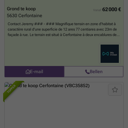
Grond te koop
62 000 €
Vanaf
5630
Cerfontaine
Contact Jeremy ### - ### Magnifique terrain en zone d'habitat à
caractère rural d'une superficie de 12 ares 77 centiares avec 23m de
façade à rue. Le terrain est situé à Cerfontaine à deux encablures des
Barrages de l'Eau d'Heure. A découvrir sans tarder ! Possibilité
d'acquérir un lot contigu pour une superficie totale de 26 ares 29
centiares. Faire offre à partir de 62.000€ sous réserve d'acceptation
des propriétaires. Informations indicatives et non contractuelles.
Meer
weten?
E-mail
Bellen
TOPPER