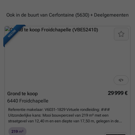
Ook in de buurt van Cerfontaine (5630) + Deelgemeenten
NIEUW
29 999 €
Grond te koop
6440
Froidchapelle
Referentie makelaar: V6031-1829 Virtuele rondleiding: ###
Uitzonderlijke kans: Mooi bouwperceel van 219 m² met een
straatgevel van 12,40 m en een diepte van 17,50 m, gelegen in de
mooie gemeente Froidchapelle, te koop. Het perceel ligt dicht bij alle
219
m²
voorzieningen, zoals op- en afritten van de autosnelweg, winkels,