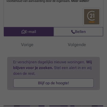
voorbehoud van aanvaarding door de eigenaars.
Meer weten?
in landbouwgrond in de regio Cerfontaine, met de flexibiliteit om
percelen apart of in bundel te verwerven. Neem snel contact op voor
meer details of om een bezichtiging te plannen.
Meer weten?
E-mail
Bellen
Vorige
Volgende
Er verschijnen dagelijks nieuwe woningen.
Wij
blijven voor je zoeken.
Stel een alert in en wij
doen de rest.
Blijf op de hoogte!