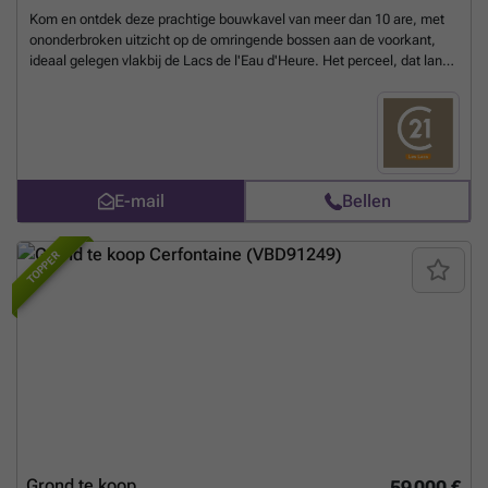
Kom en ontdek deze prachtige bouwkavel van meer dan 10 are, met
ononderbroken uitzicht op de omringende bossen aan de voorkant,
ideaal gelegen vlakbij de Lacs de l'Eau d'Heure. Het perceel, dat langs
een hellende weg loopt, zou gebruikt kunnen worden voor een lichte
villa met panoramisch uitzicht aan de voorkant. Voorgevel van
ongeveer 20 meter en diepte van ongeveer 50 meter. Westelijke
blootstelling. BIEDEN VANAF € 60.000. Onder voorbehoud van
aanvaarding door de eigenaren.
Meer weten?
E-mail
Bellen
TOPPER
Grond te koop
59 000 €