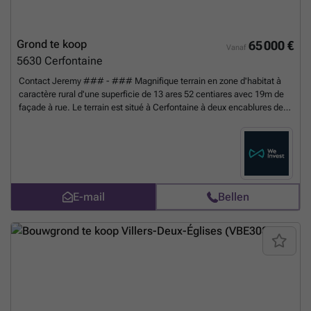
Grond te koop
65 000 €
Vanaf
5630
Cerfontaine
Contact Jeremy ### - ### Magnifique terrain en zone d'habitat à
caractère rural d'une superficie de 13 ares 52 centiares avec 19m de
façade à rue. Le terrain est situé à Cerfontaine à deux encablures des
Barrages de l'Eau d'Heure. A découvrir sans tarder ! Possibilité
d'acquérir un lot contigu pour une superficie totale de 26 ares 29
centiares. Faire offre à partir de 65.000€ sous réserve d'acceptation
des propriétaires. Informations indicatives et non contractuelles.
Meer
weten?
E-mail
Bellen