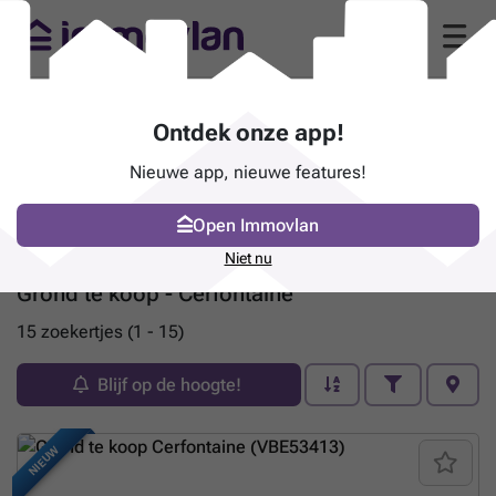
Ontdek onze app!
Nieuwe app, nieuwe features!
Open Immovlan
Niet nu
Grond te koop - Cerfontaine
15 zoekertjes (1 - 15)
Blijf op de hoogte!
NIEUW