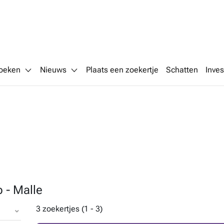
oeken
Nieuws
Plaats een zoekertje
Schatten
Inves
 - Malle
3 zoekertjes (1 - 3)