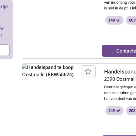
van inrichting voor
rtje
is niet in de prij
een bureauruimte 
Gvg, Gvkr ( Info s
149
m²
60 
in aanvraag. Opper
er
NR: label 'D'
Meer
t!
Contact
Handelspand
2390
Oostmal
Centraal gelegen 
een zeer ruime ga
het voordeel van d
aangenaam lichtinv
commercieel gebie
249
m²
208
nog 2 polyvalente
ruimte als via de 
kunnen dienstig zi
zowel de particuli