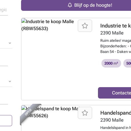
Blijf op de hoogte!
Industrie te 
2390
Malle
Ruim atelier/ maga
Bijzonderheden: -
Baan 54 - Daken w
( ca 500 m² bebou
Plannen zijn verkr
2000
m²
50
stedenbouw in aanv
weten?
Contact
OPTIE
Handelspand
2390
Malle
Handelslspand in h