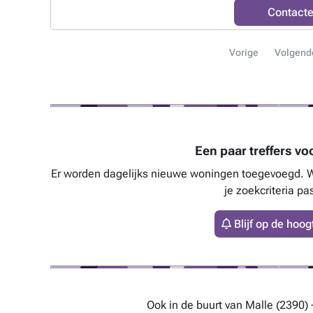
parkeergelegenheid
Contact
oppervlakte, inclu
voor iemand met a
voor meer informa
Vorige
Volgend
weten?
Een paar treffers vo
Er worden dagelijks nieuwe woningen toegevoegd. We
je zoekcriteria pas
Blijf op de hoog
Ook in de buurt van Malle (2390