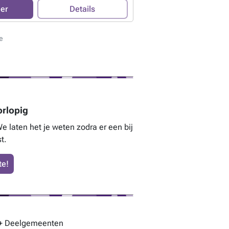
 in de nabije omgeving. De totale
eer
Details
sief de garage, is ca. 200m². Niet te missen
mbitieuze toekomstplannen! Contacteer ons
tie of een gratis waardebepaling. ###
Meer
e
orlopig
 laten het je weten zodra er een bij
t.
te!
) + Deelgemeenten