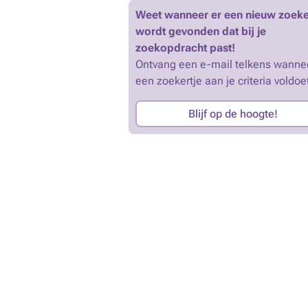
Weet wanneer er een nieuw zoeke
wordt gevonden dat bij je
zoekopdracht past!
Ontvang een e-mail telkens wanne
een zoekertje aan je criteria voldoe
Blijf op de hoogte!