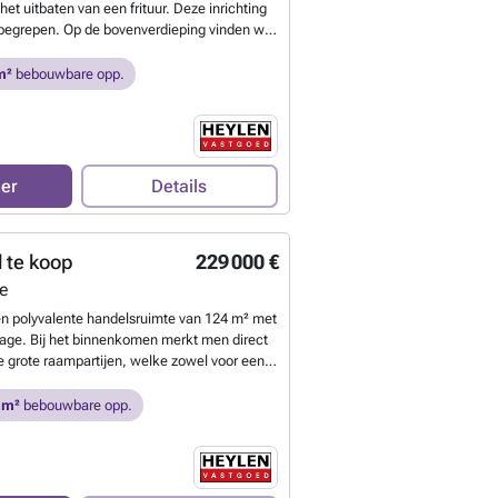
 het uitbaten van een frituur. Deze inrichting
s inbegrepen. Op de bovenverdieping vinden we
met een sanitaire ruimte. Gmo, Wg, Gvv,
tedenbouw in aanvraag) Maatregelenregister
m²
bebouwbare opp.
vlaktes zijn indicatief en conform EPC. EPC-
 weten?
eer
Details
 te koop
229 000 €
le
en polyvalente handelsruimte van 124 m² met
rage. Bij het binnenkomen merkt men direct
e grote raampartijen, welke zowel voor een
al zorgt als de vele mogelijkheden op
d. Daarbij heeft het handelspand achteraan
 m²
bebouwbare opp.
 ruimtes, welke zowel via de commerciële
zijingang kan betreden worden. Deze ruimtes
jn als bureauruimte of opslagruimte. Voor
eren als de medewerkers is er voldoende