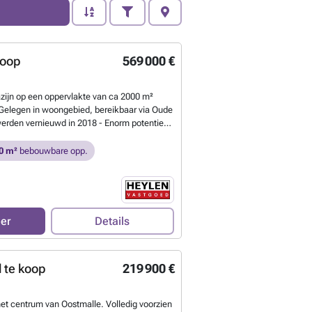
koop
569 000 €
zijn op een oppervlakte van ca 2000 m²
 Gelegen in woongebied, bereikbaar via Oude
erden vernieuwd in 2018 - Enorm potentieel
wd) - Voldoende parkeergelegenheid -
ijgbaar Wg, Vg, Gvv, Gvkr, Gmo ( Info
0 m²
bebouwbare opp.
raag) Oppervlaktes zijn indicatief
Meer
eer
Details
 te koop
219 900 €
et centrum van Oostmalle. Volledig voorzien