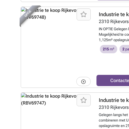
OPTIE
Industrie te 
2310
Rijkevors
IN OPTIE Gelegen 
Mogelijkheid te co
1,125m² opslagrui
op kantoor. Automa
215
m²
2
pa
breedte. Plafondho
unit 13 Units 8 + 
een diepte binnen 
oppervlakte van 12
als kantoor ingeri
keukenblok en kan
Contact
binnenafmeting va
Brandmuren tussen
- Lichtstraat centr
Industrie te 
inbegrepen - Extra
- Unit 13 heeft een
2310
Rijkevors
Vaste kosten : 16
Gelegen langs het
registratiebelastin
combineren met Un
opslagruimte en 2