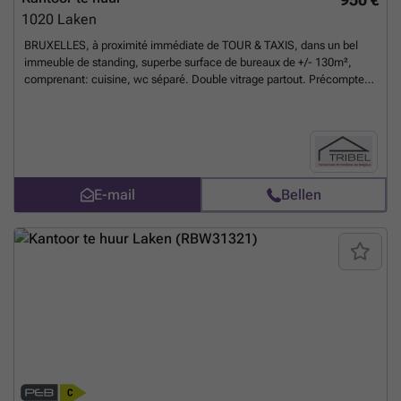
1020
Laken
BRUXELLES, à proximité immédiate de TOUR & TAXIS, dans un bel
immeuble de standing, superbe surface de bureaux de +/- 130m²,
comprenant: cuisine, wc séparé. Double vitrage partout. Précompte
immobilier à charge du preneur. Garantie locative: 3 mois de loyer.
Libre le 1er août 2026. Pour conditions et visites: ### / ### /
###
Meer weten?
E-mail
Bellen