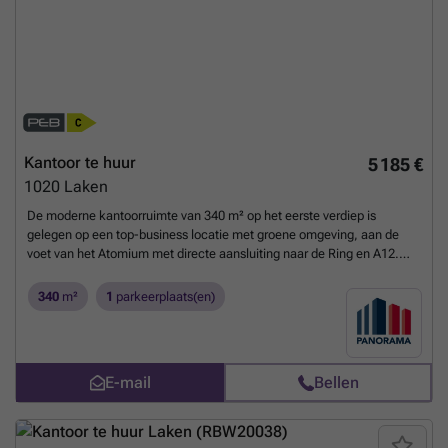
Kantoor te huur
5 185 €
1020
Laken
De moderne kantoorruimte van 340 m² op het eerste verdiep is
gelegen op een top-business locatie met groene omgeving, aan de
voet van het Atomium met directe aansluiting naar de Ring en A12.
Vlotte bereikbaarheid met het openbaar vervoer. De luchthaven van
Zaventem bevindt zich op slechts 15 min. De ruimte kan opgesplits
340
m²
1
parkeerplaats(en)
worden in 5 units van 68 m². Het prestigieus kantoorgebouw geniet
van verschillende faciliteiten zoals vergaderzalen, restaurant,
permanente technische & commerciële ondersteuning en 24/24u
security. Daarnaast is het gebouw voorzien van zonnepanelen,
E-mail
Bellen
airconditioning, veel lichtinval en een strakke eigentijdse look. Tevens
is er een zeer ruime parking voorzien van 1.500 parkeerplaatsen (in-
en outdoor) met laadmogelijkheden. Afhankelijk van uw
bedrijfsbehoeften zijn grotere of kleinere oppervlaktes bespreekbaar.