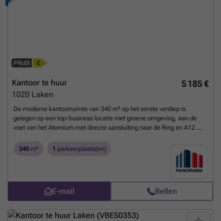
Kantoor te huur
5 185 €
1020
Laken
De moderne kantoorruimte van 340 m² op het eerste verdiep is
gelegen op een top-business locatie met groene omgeving, aan de
voet van het Atomium met directe aansluiting naar de Ring en A12.
Vlotte bereikbaarheid met het openbaar vervoer. De luchthaven van
Zaventem bevindt zich op slechts 15 min. De ruimte kan opgesplits
340
m²
1
parkeerplaats(en)
worden in 5 units van 68 m². Het prestigieus kantoorgebouw geniet
van verschillende faciliteiten zoals vergaderzalen, restaurant,
permanente technische & commerciële ondersteuning en 24/24u
security. Daarnaast is het gebouw voorzien van zonnepanelen,
E-mail
Bellen
airconditioning, veel lichtinval en een strakke eigentijdse look. Tevens
is er een zeer ruime parking voorzien van 1.500 parkeerplaatsen (in-
en outdoor) met laadmogelijkheden. Afhankelijk van uw