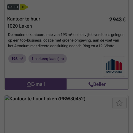
Kantoor te huur
2 943 €
1020
Laken
De moderne kantoorruimte van 193 m² op het vijfde verdiep is gelegen
op een top-business locatie met groene omgeving, aan de voet van
het Atomium met directe aansluiting naar de Ring en A12. Vlotte
bereikbaarheid met het openbaar vervoer. De luchthaven van
Zaventem bevindt zich op slechts 15 min.Het prestigieus
193
m²
1
parkeerplaats(en)
kantoorgebouw geniet van verschillende faciliteiten zoals
vergaderzalen, restaurant, permanente technische & commerciële
ondersteuning en 24/24u security. Daarnaast is het gebouw voorzien
van zonnepanelen, airconditioning, veel lichtinval en een strakke
E-mail
Bellen
eigentijdse look. Tevens is er een zeer ruime parking voorzien van
1.500 parkeerplaatsen (in- en outdoor) met laadmogelijkheden.
Afhankelijk van uw bedrijfsbehoeften zijn grotere of kleinere
oppervlaktes bespreekbaar. Onmiddellijk beschikbaar!Aarzel niet om
contact op te nemen met PANORAMA B2B voor bijkomende
inlichtingen, gedetailleerde plannen of een vrijblijvend plaatsbezoek
via ###
Meer weten?