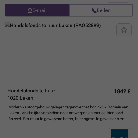
tweede jaar Provisie voor lasten: ±€100/maand (inclusief water,
E-mail
Bellen
verwarming, elektriciteit en gemeenschappelijke delen) Aandeel
onroerende voorheffing: ±€808/jaar Voor meer informatie of om een
bezoek te plannen, neem contact op met CENTURY 21 De Wand via
###
Meer weten?
Handelsfonds te huur
1 842 €
1020
Laken
Modern kantoorgebouw gelegen tegenover het koninklijk Domein van
Laken. Makkelijke verbinding naar Antwerpen en met de Ring rond
Brussel. Structuur in gewapend beton, buitengevel in gevelsteen en
glas met dakknik in leien. Gelakte aluminium raamkozijnen met
dubbele beglazing. Vals plafond in glaswol en ingebouwde verlichting.
Vasttapijt, verwarming via convectoren en ventilatie. 2 liften voor 8