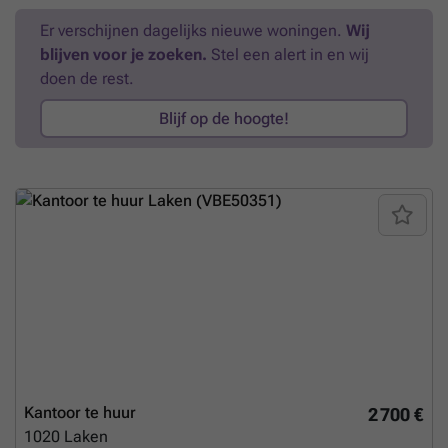
activiteit die op zoek is naar comfort, ruimte en functionaliteit.
Er verschijnen dagelijks nieuwe woningen.
Wij
Mogelijkheid tot parkeren. Direct BESCHIKBAAR. Voor informatie en
blijven voor je zoeken.
Stel een alert in en wij
bezoeken ### - ### . Bezoek onze website ### voor meer
informatie
Meer weten?
doen de rest.
Blijf op de hoogte!
Kantoor te huur
2 700 €
1020
Laken