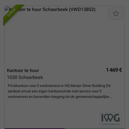
TOPPER
1 469 €
Kantoor te huur
1030
Schaarbeek
Privékantoor voor 5 werknemers in HQ Meiser Silver Building Dit
aanbod omvat een eigen kantoorruimte met service voor 5
werknemers en bovendien toegang tot de gemeenschappelijke
ruimtes, waaronder vergaderzalen, een open co-workingruimte, een
lounge, een koffiehoek en een receptie met kantoorapparatuur. De
grootte van het kantoor en de prijs zijn afhankelijk van de
beschikbaarheid en kunnen variëren. Krijg toegang tot een
inspirerende kantoorruimte voor vijf, ontworpen om teams te helpen