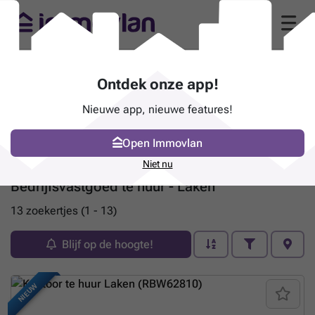
Ontdek onze app!
Nieuwe app, nieuwe features!
Open Immovlan
Niet nu
Bedrijfsvastgoed te huur - Laken
13 zoekertjes (1 - 13)
Blijf op de hoogte!
NIEUW