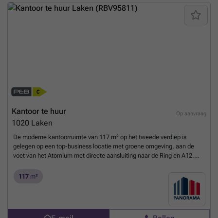
Afhankelijk van uw bedrijfsbehoeften zijn grotere of kleinere
oppervlaktes bespreekbaar. Onmiddellijk beschikbaar!Aarzel niet om
contact op te nemen met PANORAMA B2B voor bijkomende
inlichtingen, gedetailleerde plannen of een vrijblijvend plaatsbezoek
via ###
Meer weten?
Kantoor te huur
Op aanvraag
1020
Laken
De moderne kantoorruimte van 117 m² op het tweede verdiep is
gelegen op een top-business locatie met groene omgeving, aan de
voet van het Atomium met directe aansluiting naar de Ring en A12.
Vlotte bereikbaarheid met het openbaar vervoer. De luchthaven van
Zaventem bevindt zich op slechts 15 min.Het prestigieus
117
m²
kantoorgebouw geniet van verschillende faciliteiten zoals
vergaderzalen, restaurant, permanente technische & commerciële
ondersteuning en 24/24u security. Daarnaast is het gebouw voorzien
van zonnepanelen, airconditioning, veel lichtinval en een strakke