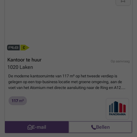
contact op te nemen met PANORAMA B2B voor bijkomende
inlichtingen, gedetailleerde plannen of een vrijblijvend plaatsbezoek
via ###
Meer weten?
Kantoor te huur
Op aanvraag
1020
Laken
De moderne kantoorruimte van 117 m² op het tweede verdiep is
gelegen op een top-business locatie met groene omgeving, aan de
voet van het Atomium met directe aansluiting naar de Ring en A12.
Vlotte bereikbaarheid met het openbaar vervoer. De luchthaven van
Zaventem bevindt zich op slechts 15 min.Het prestigieus
117
m²
kantoorgebouw geniet van verschillende faciliteiten zoals
vergaderzalen, restaurant, permanente technische & commerciële
ondersteuning en 24/24u security. Daarnaast is het gebouw voorzien
van zonnepanelen, airconditioning, veel lichtinval en een strakke
E-mail
Bellen
eigentijdse look. Tevens is er een zeer ruime parking voorzien van
1.500 parkeerplaatsen (in- en outdoor) met laadmogelijkheden.