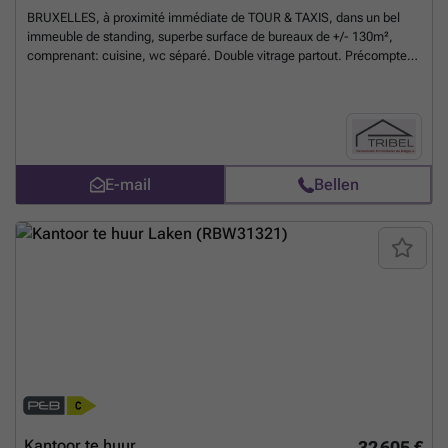
BRUXELLES, à proximité immédiate de TOUR & TAXIS, dans un bel
immeuble de standing, superbe surface de bureaux de +/- 130m²,
comprenant: cuisine, wc séparé. Double vitrage partout. Précompte
immobilier à charge du preneur. Garantie locative: 3 mois de loyer.
Libre le 1er août 2026. Pour conditions et visites: ### / ### /
###
Meer weten?
E-mail
Bellen
Kantoor te huur
32 605 €