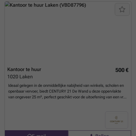
Afhankelijk van uw bedrijfsbehoeften zijn grotere of kleinere
oppervlaktes bespreekbaar. Onmiddellijk beschikbaar!Aarzel niet om
contact op te nemen met PANORAMA B2B voor bijkomende
inlichtingen, gedetailleerde plannen of een vrijblijvend plaatsbezoek
via ###
Meer weten?
Kantoor te huur
500 €
1020
Laken
Ideaal gelegen in de onmiddellijke nabijheid van winkels, scholen en
openbaar vervoer, biedt CENTURY 21 De Wand u deze oppervlakte
van ongeveer 25 m², perfect geschikt voor de uitoefening van een vrij
beroep of paramedische activiteit (kinesitherapeut, psycholoog,
logopedist, enz.). Het pand bestaat uit een praktijkruimte van ±24 m²,
een inkomhal, een apart toilet, evenals een gemeenschappelijke
wachtzaal. Huurvoorwaarden: Huurprijs: €500/maand gedurende de
eerste 6 maanden, daarna €750/maand, en €1.000/maand vanaf het
tweede jaar Provisie voor lasten: ±€100/maand (inclusief water,