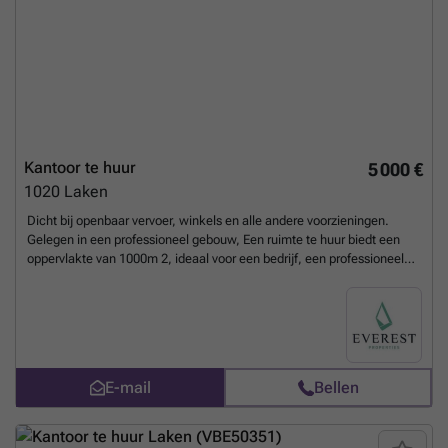
Kantoor te huur
5 000 €
1020
Laken
Dicht bij openbaar vervoer, winkels en alle andere voorzieningen.
Gelegen in een professioneel gebouw, Een ruimte te huur biedt een
oppervlakte van 1000m 2, ideaal voor een bedrijf, een professioneel
kantoor of een administratieve structuur. De kantoren profiteren van
royale volumes, een prachtig natuurlijk licht en een modulaire indeling
die verschillende configuraties mogelijk maakt (open ruimte,
individuele kantoren, vergaderzalen). De technische vloeren en
uitgeruste plafonds vergemakkelijken de installatie van werkstations
en computernetwerken. De ruimte omvat ook afzonderlijke, goed
E-mail
Bellen
onderhouden toiletten en functionele circulatiegebieden. Het gebouw
is gemakkelijk bereikbaar en perfect geschikt voor een professionele
activiteit die op zoek is naar comfort, ruimte en functionaliteit.