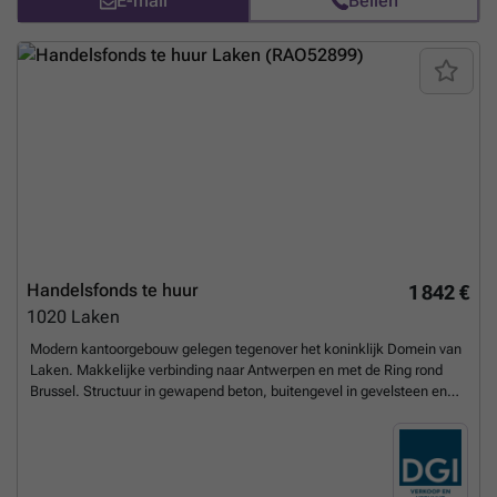
E-mail
Bellen
verwarming, elektriciteit en gemeenschappelijke delen) Aandeel
onroerende voorheffing: ±€808/jaar Voor meer informatie of om een
bezoek te plannen, neem contact op met CENTURY 21 De Wand via
###
Meer weten?
Handelsfonds te huur
1 842 €
1020
Laken
Modern kantoorgebouw gelegen tegenover het koninklijk Domein van
Laken. Makkelijke verbinding naar Antwerpen en met de Ring rond
Brussel. Structuur in gewapend beton, buitengevel in gevelsteen en
glas met dakknik in leien. Gelakte aluminium raamkozijnen met
dubbele beglazing. Vals plafond in glaswol en ingebouwde verlichting.
Vasttapijt, verwarming via convectoren en ventilatie. 2 liften voor 8
personen. Een kitchinette en 1 sanitaire blok per verdieping.
Meer
weten?