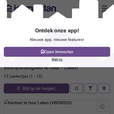
Ontdek onze app!
Nieuwe app, nieuwe features!
Open Immovlan
Niet nu
Bedrijfsvastgoed te huur - Laken
12 zoekertjes (1 - 12)
Blijf op de hoogte!