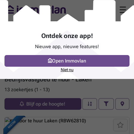
Ontdek onze app!
Nieuwe app, nieuwe features!
Open Immovlan
Niet nu
Bedrijfsvastgoed te huur - Laken
13 zoekertjes (1 - 13)
Blijf op de hoogte!
NIEUW