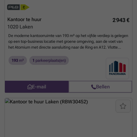
Kantoor te huur
2 943 €
1020
Laken
De moderne kantoorruimte van 193 m² op het vijfde verdiep is gelegen
op een top-business locatie met groene omgeving, aan de voet van
het Atomium met directe aansluiting naar de Ring en A12. Vlotte
bereikbaarheid met het openbaar vervoer. De luchthaven van
Zaventem bevindt zich op slechts 15 min.Het prestigieus
193
m²
1
parkeerplaats(en)
kantoorgebouw geniet van verschillende faciliteiten zoals
vergaderzalen, restaurant, permanente technische & commerciële
ondersteuning en 24/24u security. Daarnaast is het gebouw voorzien
van zonnepanelen, airconditioning, veel lichtinval en een strakke
E-mail
Bellen
eigentijdse look. Tevens is er een zeer ruime parking voorzien van
1.500 parkeerplaatsen (in- en outdoor) met laadmogelijkheden.
Afhankelijk van uw bedrijfsbehoeften zijn grotere of kleinere
oppervlaktes bespreekbaar. Onmiddellijk beschikbaar!Aarzel niet om
contact op te nemen met PANORAMA B2B voor bijkomende
inlichtingen, gedetailleerde plannen of een vrijblijvend plaatsbezoek
via ###
Meer weten?