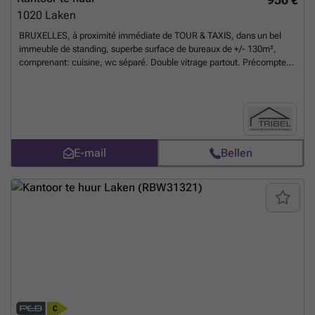
1020
Laken
BRUXELLES, à proximité immédiate de TOUR & TAXIS, dans un bel
immeuble de standing, superbe surface de bureaux de +/- 130m²,
comprenant: cuisine, wc séparé. Double vitrage partout. Précompte
immobilier à charge du preneur. Garantie locative: 3 mois de loyer.
Libre le 1er août 2026. Pour conditions et visites: ### / ### /
###
Meer weten?
E-mail
Bellen