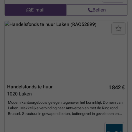
tweede jaar Provisie voor lasten: ±€100/maand (inclusief water,
E-mail
Bellen
verwarming, elektriciteit en gemeenschappelijke delen) Aandeel
onroerende voorheffing: ±€808/jaar Voor meer informatie of om een
bezoek te plannen, neem contact op met CENTURY 21 De Wand via
###
Meer weten?
Handelsfonds te huur
1 842 €
1020
Laken
Modern kantoorgebouw gelegen tegenover het koninklijk Domein van
Laken. Makkelijke verbinding naar Antwerpen en met de Ring rond
Brussel. Structuur in gewapend beton, buitengevel in gevelsteen en
glas met dakknik in leien. Gelakte aluminium raamkozijnen met
dubbele beglazing. Vals plafond in glaswol en ingebouwde verlichting.
Vasttapijt, verwarming via convectoren en ventilatie. 2 liften voor 8