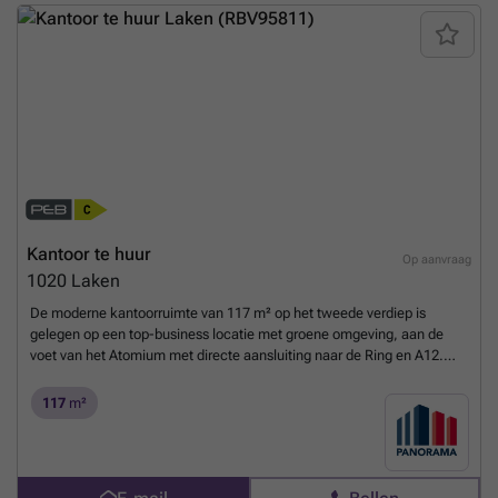
Afhankelijk van uw bedrijfsbehoeften zijn grotere of kleinere
oppervlaktes bespreekbaar. Onmiddellijk beschikbaar!Aarzel niet om
contact op te nemen met PANORAMA B2B voor bijkomende
inlichtingen, gedetailleerde plannen of een vrijblijvend plaatsbezoek
via ###
Meer weten?
Kantoor te huur
Op aanvraag
1020
Laken
De moderne kantoorruimte van 117 m² op het tweede verdiep is
gelegen op een top-business locatie met groene omgeving, aan de
voet van het Atomium met directe aansluiting naar de Ring en A12.
Vlotte bereikbaarheid met het openbaar vervoer. De luchthaven van
Zaventem bevindt zich op slechts 15 min.Het prestigieus
117
m²
kantoorgebouw geniet van verschillende faciliteiten zoals
vergaderzalen, restaurant, permanente technische & commerciële
ondersteuning en 24/24u security. Daarnaast is het gebouw voorzien
van zonnepanelen, airconditioning, veel lichtinval en een strakke