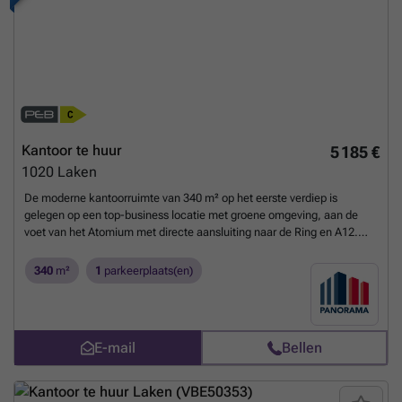
Kantoor te huur
5 185 €
1020
Laken
De moderne kantoorruimte van 340 m² op het eerste verdiep is
gelegen op een top-business locatie met groene omgeving, aan de
voet van het Atomium met directe aansluiting naar de Ring en A12.
Vlotte bereikbaarheid met het openbaar vervoer. De luchthaven van
Zaventem bevindt zich op slechts 15 min. De ruimte kan opgesplits
340
m²
1
parkeerplaats(en)
worden in 5 units van 68 m². Het prestigieus kantoorgebouw geniet
van verschillende faciliteiten zoals vergaderzalen, restaurant,
permanente technische & commerciële ondersteuning en 24/24u
security. Daarnaast is het gebouw voorzien van zonnepanelen,
E-mail
Bellen
airconditioning, veel lichtinval en een strakke eigentijdse look. Tevens
is er een zeer ruime parking voorzien van 1.500 parkeerplaatsen (in-
en outdoor) met laadmogelijkheden. Afhankelijk van uw