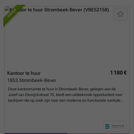
TOPPER
1 180 €
Kantoor te huur
1853
Strombeek-Bever
Deze kantoorruimte te huur in Strombeek-Bever, gelegen aan de
Jozef van Elewijckstraat 70, biedt een uitstekende opportuniteit voor
bedrijven die op zoek zijn naar een moderne en functionele werkplek.
Het betreft een gelijkvloers kantoor van ongeveer 100 m², verdeeld
over een open space van circa 35 m², een centrale vergaderruimte
van 15 m² en een afzonderlijk kantoor van 22 m² met uitzicht op en
toegang tot een privétuin. Verder is er een multifunctionele
doorgangshal van ongeveer 12 m² die ook als bergruimte kan dienen.