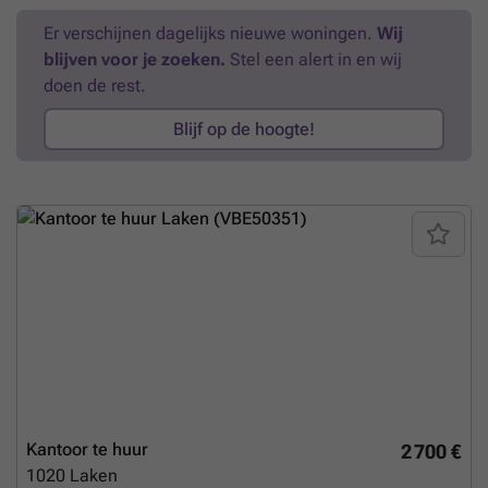
activiteit die op zoek is naar comfort, ruimte en functionaliteit.
Er verschijnen dagelijks nieuwe woningen.
Wij
Mogelijkheid tot parkeren. Direct BESCHIKBAAR. Voor informatie en
blijven voor je zoeken.
Stel een alert in en wij
bezoeken ### - ### . Bezoek onze website ### voor meer
informatie
Meer weten?
doen de rest.
Blijf op de hoogte!
Kantoor te huur
2 700 €
1020
Laken