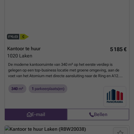
Kantoor te huur
5 185 €
1020
Laken
De moderne kantoorruimte van 340 m² op het eerste verdiep is
gelegen op een top-business locatie met groene omgeving, aan de
voet van het Atomium met directe aansluiting naar de Ring en A12.
Vlotte bereikbaarheid met het openbaar vervoer. De luchthaven van
Zaventem bevindt zich op slechts 15 min. De ruimte kan opgesplits
340
m²
1
parkeerplaats(en)
worden in 5 units van 68 m². Het prestigieus kantoorgebouw geniet
van verschillende faciliteiten zoals vergaderzalen, restaurant,
permanente technische & commerciële ondersteuning en 24/24u
security. Daarnaast is het gebouw voorzien van zonnepanelen,
E-mail
Bellen
airconditioning, veel lichtinval en een strakke eigentijdse look. Tevens
is er een zeer ruime parking voorzien van 1.500 parkeerplaatsen (in-
en outdoor) met laadmogelijkheden. Afhankelijk van uw
bedrijfsbehoeften zijn grotere of kleinere oppervlaktes bespreekbaar.