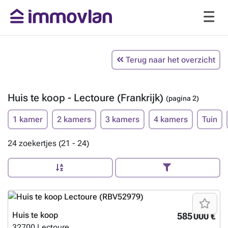
Terug naar het overzicht
Huis te koop - Lectoure (Frankrijk)
(pagina 2)
1 kamer
2 kamers
3 kamers
4 kamers
Tuin
24 zoekertjes (21 - 24)
Huis te koop
585 000 €
32700
Lectoure