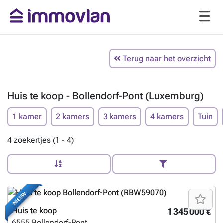
Terug naar het overzicht
Huis te koop - Bollendorf-Pont (Luxemburg)
1 kamer
2 kamers
3 kamers
4 kamers
Tuin
4 zoekertjes (1 - 4)
NIEUW
Huis te koop
1 345 000 €
6555
Bollendorf-Pont