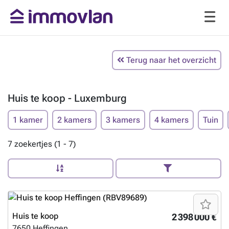
Terug naar het overzicht
Huis te koop - Luxemburg
1 kamer
2 kamers
3 kamers
4 kamers
Tuin
7 zoekertjes (1 - 7)
Huis te koop
2 398 000 €
7650
Heffingen