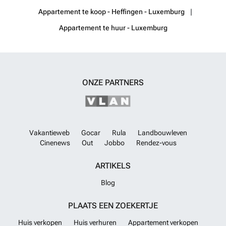
volledig naar eigen inzicht te creëren. Voor verdere details of om een
Appartement te koop - Heffingen - Luxemburg
bezichtiging te plannen, kunt u contact opnemen via telefoon of e-
Appartement te huur - Luxemburg
mail. Onze financiële partners staan klaar om u te helpen bij het
beveiligen van gunstige hypotheekvoorwaarden.
Meer weten?
ONZE PARTNERS
Vakantieweb
Gocar
Rula
Landbouwleven
Cinenews
Out
Jobbo
Rendez-vous
ARTIKELS
Blog
PLAATS EEN ZOEKERTJE
Huis verkopen
Huis verhuren
Appartement verkopen