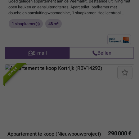
Goed gelegen appartement aan de Veemarkt. Bestaande uit living met
open keuken en aansluitend terras. Apart toilet, badkamer met
douche en aansluiting wasmachine, 1 slaapkamer. Heel centraal
gelegen op wandelafstand van de K, De Grote Markt en het Station.
1
slaapkamer(s)
48
m²
Momenteel verhuurd, dus ideaal als investering of mits opzeg huurder
ook interessant voor u als starter!!!
Meer weten?
E-mail
Bellen
TOPPER
290 000 €
Appartement te koop (Nieuwbouwproject)