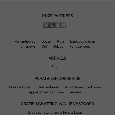
waar je je meteen thuis voelt. Interesse? Bel of mail ons gerust
wanneer het jou past. We verwelkomen je graag op ons kantoor, waar
we uitgebreid de tijd nemen om je door het project te gidsen. Samen
ONZE PARTNERS
ontdekken we welk appartement het mooiste aansluit bij jouw
levensstijl, wensen en toekomstplannen. We kijken ernaar uit om je te
ontmoeten!
Meer weten?
Vakantieweb
Gocar
Rula
Landbouwleven
Cinenews
Out
Jobbo
Rendez-vous
ARTIKELS
Blog
PLAATS EEN ZOEKERTJE
Huis verkopen
Huis verhuren
Appartement verkopen
Appartement verhuren
Andere
GRATIS SCHATTING VAN JE VASTGOED
Gratis schatting van je huis te koop