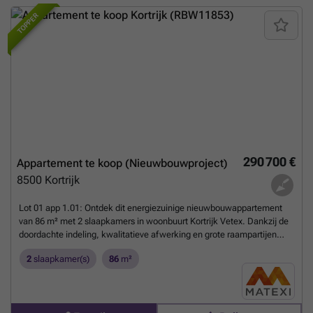
TOPPER
290 700 €
Appartement te koop (Nieuwbouwproject)
8500
Kortrijk
Lot 01 app 1.01: Ontdek dit energiezuinige nieuwbouwappartement
van 86 m² met 2 slaapkamers in woonbuurt Kortrijk Vetex. Dankzij de
doordachte indeling, kwalitatieve afwerking en grote raampartijen
geniet je van optimaal wooncomfort en veel natuurlijk licht. Het
2
slaapkamer(s)
86
m²
appartement beschikt bovendien over een aangenaam terras van 10
m². Dankzij de vloerverwarming en een individuele lucht-
waterwarmtepomp geniet je van een aangenaam binnenklimaat en
een laag energieverbruik.Kortrijk Vetex is een duurzame, groene