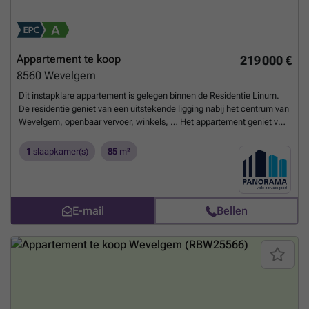
Appartement te koop
219 000 €
8560
Wevelgem
Dit instapklare appartement is gelegen binnen de Residentie Linum.
De residentie geniet van een uitstekende ligging nabij het centrum van
Wevelgem, openbaar vervoer, winkels, … Het appartement geniet van
een kwalitatieve afwerking.Indeling als volgt: Inkomhal, leefruimte
met open uitgeruste open keuken en terras, berging met aansluiting
1
slaapkamer(s)
85
m²
voor wasmachine en extra opslagplaats, afzonderlijk toilet, ruime
slaapkamer en badkamer met douchebad en wastafelmeubel.
Daarnaast is er nog een gemeenschappelijk afvallokaal en afgesloten
fietsenberging. Ideaal als vaste woont en/of investering. Voor meer
E-mail
Bellen
informatie of een bezoek ter plaatse contacteer Imani op het nummer
###
Meer weten?