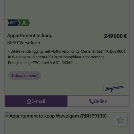
Appartement te koop
249 000 €
8560
Wevelgem
- Uitstekende ligging met vlotte verbinding: Menenstraat 116 bus 0001
in Wevelgem - Recent (2019) en instapklaar appartement -
Energiezuinig: EPC label A (UC: 34041-
G_2016_187/EP17200/A001/D01/SD003) - Leefruimte met open
keuken en berging - Extra privéberging (kelder) - 2 slaapkamers - 2
2
slaapkamer(s)
terrassen (zuidgericht en noordgericht) - Staanplaats in de
ondergrondse garage - Conforme elektriciteit - Richtprijs: € 249.000 -
Staanplaats: € 25.000
Meer weten?
E-mail
Bellen