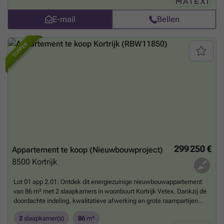
een laag energieverbruik.Kortrijk Vetex is een duurzame, groene
woonbuurt op de historische Vetex-site, vlak bij het stadscentrum. Je
E-mail
Bellen
woont er op wandelafstand van winkels, horeca, cultuur en openbaar
vervoer, met een nieuw buurtpark als groene buur.Meer info via ###
TOPPER
of bel naar ###
Meer weten?
299 250 €
Appartement te koop (Nieuwbouwproject)
8500
Kortrijk
Lot 01 app 2.01: Ontdek dit energiezuinige nieuwbouwappartement
van 86 m² met 2 slaapkamers in woonbuurt Kortrijk Vetex. Dankzij de
doordachte indeling, kwalitatieve afwerking en grote raampartijen
geniet je van optimaal wooncomfort en veel natuurlijk licht. Het
2
slaapkamer(s)
86
m²
appartement beschikt bovendien over een aangenaam terras van 10