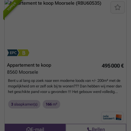
TOPPER
Appartement te koop
495 000 €
8560
Moorsele
Bent u al lang op zoek naar een moderne loods van +/- 200m² met de
mogelijkheid om er zelf ook bij te wonen??? Dan hebben wij meer dan
het geschikte pand voor u gevonden !!! Het gebouw werd volledig
gerenoveerd in 2022. Het gelijkvloers van +/- 200m² is momenteel
ingericht als opslagplaats voor auto's. Er is ook nog een tussenverdiep
3
slaapkamer(s)
166
m²
van 90m² die dienst kan doen als bureelruimte / vergaderzaal /
receptie ruimte, opslag, enz... Bovenliggend luxueus appartement
(164m² + terras) bestaande uit zeer ruime living met zit-en eethoek en
toegang tot het terras. Open en volledig geïnstalleerde keuken
E-mail
Bellen
voorzien van alle toestellen en natuurstenen werkblad. Er zijn 3 ruime