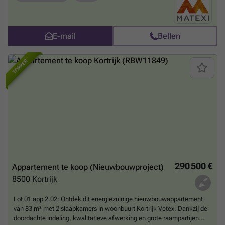
m². Dankzij de vloerverwarming en een individuele lucht-
waterwarmtepomp geniet je van een aangenaam binnenklimaat en
een laag energieverbruik.Kortrijk Vetex is een duurzame, groene
woonbuurt op de historische Vetex-site, vlak bij het stadscentrum. Je
E-mail
Bellen
woont er op wandelafstand van winkels, horeca, cultuur en openbaar
vervoer, met een nieuw buurtpark als groene buur.Meer info via ###
TOPPER
of bel naar ###
Meer weten?
290 500 €
Appartement te koop (Nieuwbouwproject)
8500
Kortrijk
Lot 01 app 2.02: Ontdek dit energiezuinige nieuwbouwappartement
van 83 m² met 2 slaapkamers in woonbuurt Kortrijk Vetex. Dankzij de
doordachte indeling, kwalitatieve afwerking en grote raampartijen