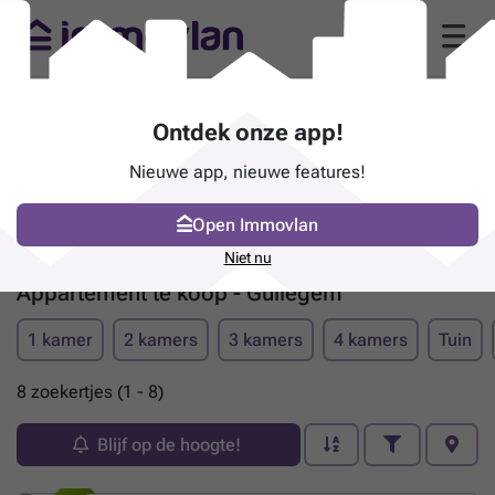
Ontdek onze app!
Nieuwe app, nieuwe features!
Open Immovlan
Niet nu
Appartement te koop - Gullegem
1 kamer
2 kamers
3 kamers
4 kamers
Tuin
8 zoekertjes (1 - 8)
Blijf op de hoogte!