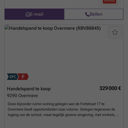
mogelijkheden die u maar zou willen.Meer info of bezoek, aarzel niet
en contacteer ons ###
Meer weten?
E-mail
Bellen
329 000 €
Handelspand te koop
9290
Overmere
Deze bijzonder ruime woning gelegen aan de Fortstraat 17 te
Overmere biedt opportuniteiten naar volume. Gelegen tegenover de
ingang van de school, maar tegelijk groene omgeving, met winkels,
openbaar vervoer en verbindingswegen vlot bereikbaar. Overmere
staat gekend voor zijn rustige woonomgeving, nabij natuurgebieden