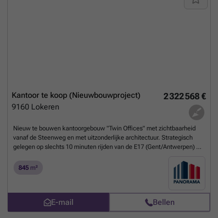
een vrijblijvend plaatsbezoek via ###
Meer weten?
Kantoor te koop (Nieuwbouwproject)
2 322 568 €
9160
Lokeren
Nieuw te bouwen kantoorgebouw "Twin Offices" met zichtbaarheid
vanaf de Steenweg en met uitzonderlijke architectuur. Strategisch
gelegen op slechts 10 minuten rijden van de E17 (Gent/Antwerpen) en
met een uitstekende bereikbaarheid via het openbaar vervoer.De
stijlvolle nieuwbouwkantoren zullen ontworpen worden met oog voor
845
m²
detail, high-end afwerking en met de nieuwste technieken, een ideale
investering. Bovendien kunt u genieten van een overvloed aan
natuurlijk licht en alle hedendaagse comfort omringt in een groene
E-mail
Bellen
sfeervolle omgeving. Tevens zullen er zeer ruimte
parkeermogelijkheden worden voorzien met laadpalen. Andere