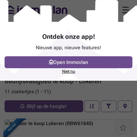
Ontdek onze app!
Nieuwe app, nieuwe features!
Open Immovlan
Niet nu
Bedrijfsvastgoed te koop - Lokeren
11 zoekertjes (1 - 11)
Blijf op de hoogte!
NIEUW