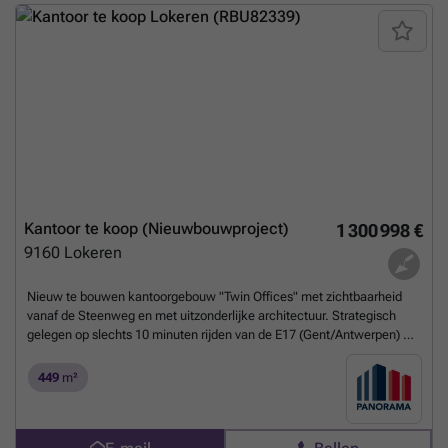
oppervlaktes zijn bespreekbaar.Aarzel niet om contact op te nemen
met Simon voor bijkomende inlichtingen, gedetailleerde plannen of
een vrijblijvend plaatsbezoek via ###
Meer weten?
Kantoor te koop (Nieuwbouwproject)
1 300 998 €
9160
Lokeren
Nieuw te bouwen kantoorgebouw "Twin Offices" met zichtbaarheid
vanaf de Steenweg en met uitzonderlijke architectuur. Strategisch
gelegen op slechts 10 minuten rijden van de E17 (Gent/Antwerpen) en
met een uitstekende bereikbaarheid via het openbaar vervoer.De
stijlvolle nieuwbouwkantoren zullen ontworpen worden met oog voor
449
m²
detail, high-end afwerking en met de nieuwste technieken, een ideale
investering. Bovendien kunt u genieten van een overvloed aan
natuurlijk licht en alle hedendaagse comfort omringt in een groene