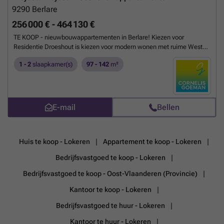
9290
Berlare
256 000 € - 464 130 €
TE KOOP - nieuwbouwappartementen in Berlare! Kiezen voor
Residentie Droeshout is kiezen voor modern wonen met ruime West
gerichte terrassen en tuinen. Tegelijk geniet je van een topligging op
1 - 2
slaapkamer(s)
97 - 142
m²
fiets/wandelafstand van het centrum en alle winkels/scholen.
Residentie Droeshout biedt energiezuinige nieuwbouwappartementen
met zowel 1 als 2 slaapkamers. Voorkeur voor gelijkvloers met terras
en tuin of liever een appartement op de verdieping? Mogelijkheid tot
aankoop van bovengrondse en/of ondergrondse autostaanplaats en
E-mail
Bellen
berging. Aankoop onder 6% btw mogelijk! Contacteer Bernhard ###
- ###
Meer weten?
Huis te koop - Lokeren
Appartement te koop - Lokeren
Bedrijfsvastgoed te koop - Lokeren
Bedrijfsvastgoed te koop - Oost-Vlaanderen (Provincie)
Kantoor te koop - Lokeren
Bedrijfsvastgoed te huur - Lokeren
Kantoor te huur - Lokeren