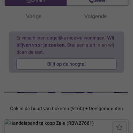
E-mail
Bellen
sfeervolle omgeving. Tevens zullen er zeer ruimte
parkeermogelijkheden worden voorzien met laadpalen. Andere
oppervlaktes zijn bespreekbaar.Aarzel niet om contact op te nemen
Vorige
Volgende
met Simon voor bijkomende inlichtingen, gedetailleerde plannen of
een vrijblijvend plaatsbezoek via ###
Meer weten?
Er verschijnen dagelijks nieuwe woningen.
Wij
blijven voor je zoeken.
Stel een alert in en wij
doen de rest.
Blijf op de hoogte!
Ook in de buurt van Lokeren (9160) + Deelgemeenten