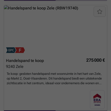
sfeer • Keuken (13,49 m²) met praktische indeling • Slaapkamer (9,88
m²) • Slaapkamer (20,28 m²) • Badkamer (3,31 m²) • Berging (12 m²) •
Hal (6,58 m²) • Toilet (6 m²) • Kelder voor extra opslag Troeven: •
Centrale ligging op de Markt van Zele • Combinatie van handel en
wonen • Ruime handelsruimte met etalage Neem vandaag nog
contact op met je ERA-makelaar voor een bezoek. JOUW
DROOMHANDELSPAND. ZO GEVONDEN!
Meer weten?
275 000 €
Handelspand te koop
9240
Zele
Te koop: gesloten handelspand met woonruimte in het hart van Zele,
op Markt 2, Oost-Vlaanderen. Dit handelspand biedt een uitstekende
zichtlocatie in het centrum, ideaal voor ondernemers die wonen en
werken willen combineren. De ruime handelsruimte op het gelijkvloers
is perfect voor diverse commerciële activiteiten, terwijl de
bovenliggende woonruimte met twee slaapkamers en een gezellige
living zorgt voor comfortabel wonen. De ligging op de Markt
garandeert een constante passage en nabijheid van winkels, horeca