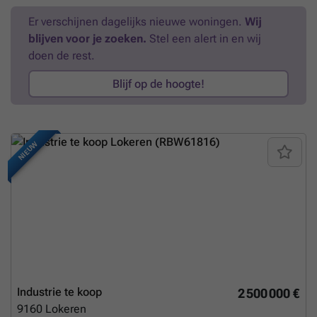
aanwezig en voldoende manoeuvreerruimte.Contacteer PANORAMA
Er verschijnen dagelijks nieuwe woningen.
Wij
B2B voor bijkomende (technische) inlichtingen, plannen of een
blijven voor je zoeken.
Stel een alert in en wij
vrijblijvend plaatsbezoek ###
Meer weten?
doen de rest.
Blijf op de hoogte!
NIEUW
Industrie te koop
2 500 000 €
9160
Lokeren