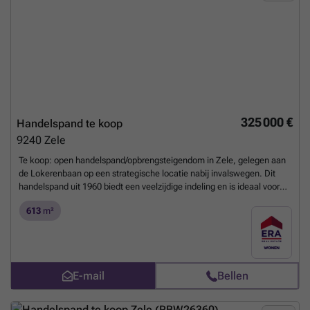
325 000 €
Handelspand te koop
9240
Zele
Te koop: open handelspand/opbrengsteigendom in Zele, gelegen aan
de Lokerenbaan op een strategische locatie nabij invalswegen. Dit
handelspand uit 1960 biedt een veelzijdige indeling en is ideaal voor
ondernemers die zichtbaarheid en bereikbaarheid belangrijk vinden.
613
m²
Dankzij de ligging aan een drukke straat is er een constante stroom
van voorbijgaand verkeer. De ruime handelsruimte, aangevuld met
een atelier en garage, maakt het pand geschikt voor diverse
commerciële activiteiten. Bovendien is er een aparte woonruimte met
slaapkamer en badkamer, wat extra flexibiliteit biedt. Belangrijkste
E-mail
Bellen
ruimtes: • Handelsruimte met grote etalage en directe straattoegang •
Atelier, ideaal voor opslag of productie • Woonkamer met natuurlijke
lichtinval • Keuken met basisvoorzieningen • Slaapkamer • Badkamer