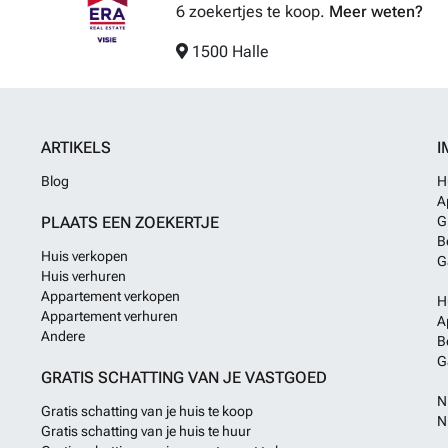
6 zoekertjes te koop.
Meer weten?
1500 Halle
ARTIKELS
I
Blog
H
A
PLAATS EEN ZOEKERTJE
G
B
Huis verkopen
G
Huis verhuren
Appartement verkopen
H
Appartement verhuren
A
Andere
B
G
GRATIS SCHATTING VAN JE VASTGOED
N
Gratis schatting van je huis te koop
N
Gratis schatting van je huis te huur