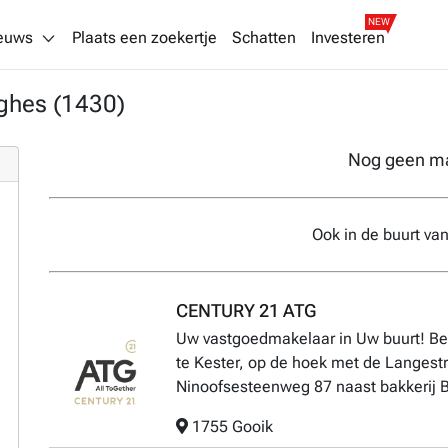
NEW
euws
Plaats een zoekertje
Schatten
Investeren
ghes (1430)
Nog geen m
Ook in de buurt va
CENTURY 21 ATG
Uw vastgoedmakelaar in Uw buurt! Be
te Kester, op de hoek met de Langest
Ninoofsesteenweg 87 naast bakkerij B
1755 Gooik