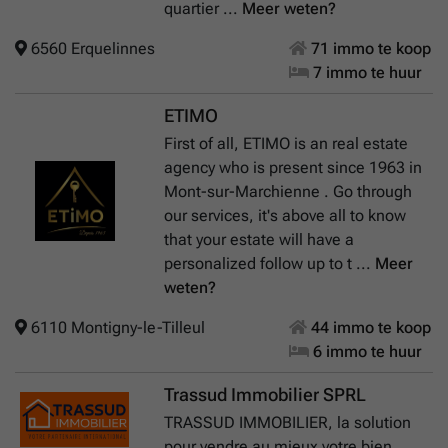
quartier ...
Meer weten?
6560 Erquelinnes
71 immo te koop
7 immo te huur
ETIMO
First of all, ETIMO is an real estate
agency who is present since 1963 in
Mont-sur-Marchienne . Go through
our services, it's above all to know
that your estate will have a
personalized follow up to t ...
Meer
weten?
6110 Montigny-le-Tilleul
44 immo te koop
6 immo te huur
Trassud Immobilier SPRL
TRASSUD IMMOBILIER, la solution
pour vendre au mieux votre bien