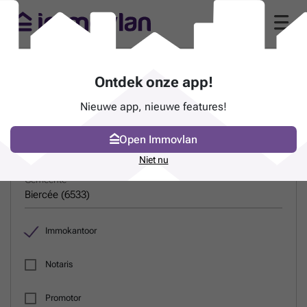
Gids van immokantoren in Biercée (6533)
Ontdek onze app!
Nieuwe app, nieuwe features!
ZOEK EEN PROFESSIONAL
Open Immovlan
Naam
Niet nu
Gemeente
Immokantoor
Notaris
Promotor