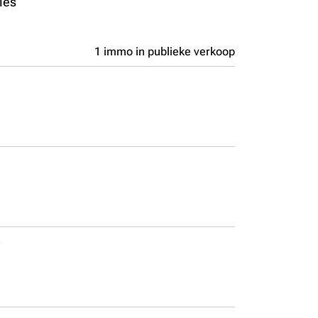
iés
1 immo in publieke verkoop
e