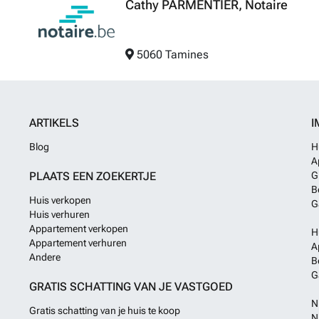
Cathy PARMENTIER, Notaire
5060 Tamines
ARTIKELS
I
Blog
H
A
PLAATS EEN ZOEKERTJE
G
B
Huis verkopen
G
Huis verhuren
Appartement verkopen
H
Appartement verhuren
A
Andere
B
G
GRATIS SCHATTING VAN JE VASTGOED
N
Gratis schatting van je huis te koop
N