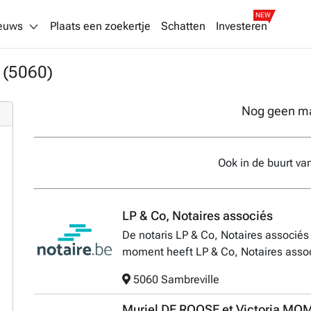
NEW
euws
Plaats een zoekertje
Schatten
Investeren
s (5060)
Nog geen m
Ook in de buurt va
LP & Co, Notaires associés
De notaris LP & Co, Notaires associés 
moment heeft LP & Co, Notaires assoc
5060 Sambreville
Muriel DE ROOSE et Victoria MO