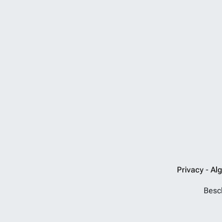
Privacy
-
Al
Besch