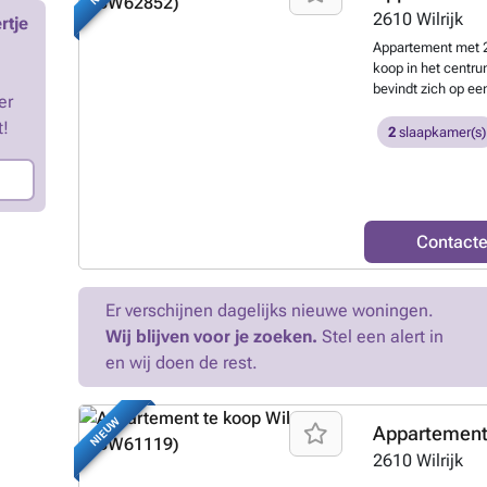
wasmachine/droogka
2610
Wilrijk
rtje
aanwezig. Bijzond
Appartement met 2
meters voor gas en
koop in het centru
kWh/m² - Aansluit
bevindt zich op een
weten?
er
bereikbaarheid en 
t!
Winkels, openbaar 
2
slaapkamer(s)
gemakkelijk bereikb
ligging op de vijfd
Omschrijving: Bij
ruime inkomhal en
natuurlijke licht e
Contact
uitzicht De keuke
waardoor u de mog
eigen woonwensen 
Er verschijnen dagelijks nieuwe woningen.
slaapkamers zijn 
Wij blijven voor je zoeken.
Stel een alert in
rechtstreekse toeg
kelderberging en 
en wij doen de rest.
garagebox apart aa
·centrale ligging i
verdieping met moo
NIEUW
slaapkamers ·veil
2610
Wilrijk
mee aan te kopen 
investeringsopport