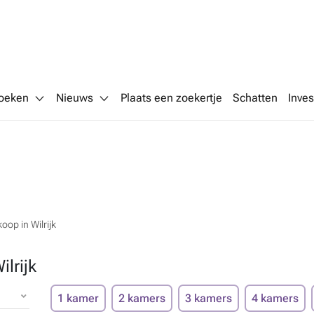
oeken
Nieuws
Plaats een zoekertje
Schatten
Inves
oop in Wilrijk
lrijk
1 kamer
2 kamers
3 kamers
4 kamers