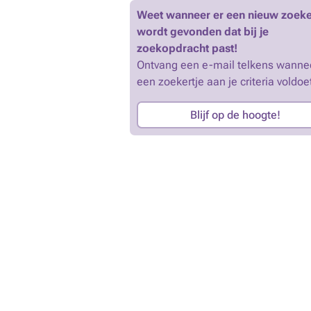
Weet wanneer er een nieuw zoeke
wordt gevonden dat bij je
zoekopdracht past!
Ontvang een e-mail telkens wanne
een zoekertje aan je criteria voldoe
Blijf op de hoogte!