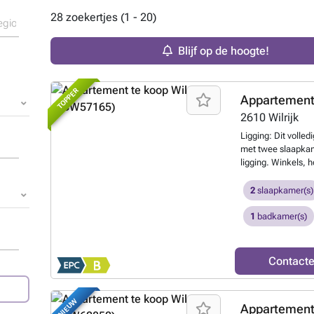
28 zoekertjes (1 - 20)
Blijf op de hoogte!
TOPPER
Appartement
2610
Wilrijk
Ligging: Dit volle
met twee slaapkame
ligging. Winkels, 
bevinden zich op w
sportfaciliteiten i
2
slaapkamer(s)
verbinding met inv
appartement ligt i
1
badkamer(s)
gerenoveerd in 20
ruime en lichtrij
eetruimte. De open
Contact
(afwasmachine, da
trapje krijgen we
is voorzien van ee
NIEUW
Appartement
gastentoilet en be