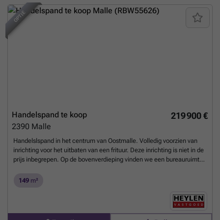
OPTIE
Handelspand te koop
219 900 €
2390
Malle
Handelslspand in het centrum van Oostmalle. Volledig voorzien van
inrichting voor het uitbaten van een frituur. Deze inrichting is niet in de
prijs inbegrepen. Op de bovenverdieping vinden we een bureauruimte
met een sanitaire ruimte. Gmo, Wg, Gvv, Gvg, Gvkr ( Info stedenbouw
in aanvraag) Maatregelenregister in aanvraag. Oppervlaktes zijn
149
m²
indicatief en conform EPC. EPC-NR: label 'D'
Meer weten?