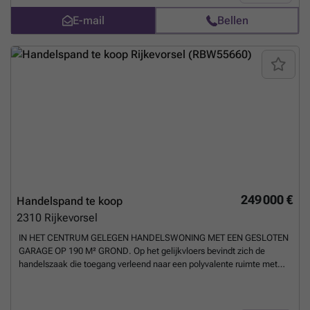
E-mail
Bellen
249 000 €
Handelspand te koop
2310
Rijkevorsel
IN HET CENTRUM GELEGEN HANDELSWONING MET EEN GESLOTEN
GARAGE OP 190 M² GROND. Op het gelijkvloers bevindt zich de
handelszaak die toegang verleend naar een polyvalente ruimte met
aansluitend de bijkeuken, vroeger ingericht als broodjeszaak. De
ruimte is geschikt voor zowel horeca, als praktijk aan huis,
bureauruimte, opslag, ... Kortom: vele mogelijkheden op deze