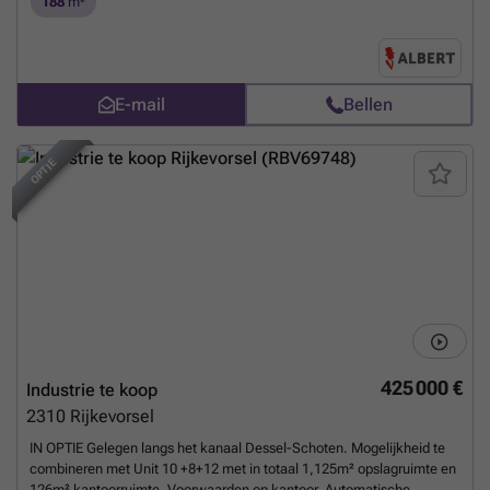
188
m²
naast het pand Eerste verdieping: - Toonzaal (123,50m²)
Bijzonderheden: - Automatische poort - 2 parkeerplaatsen privatief
inbegrepen - Camerabewaking en alarmsysteem
Meer weten?
E-mail
Bellen
OPTIE
425 000 €
Industrie te koop
2310
Rijkevorsel
IN OPTIE Gelegen langs het kanaal Dessel-Schoten. Mogelijkheid te
combineren met Unit 10 +8+12 met in totaal 1,125m² opslagruimte en
126m² kantoorruimte. Voorwaarden op kantoor. Automatische