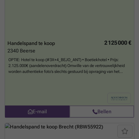
hoofdgebouw heeft een plat dak met roofing, de vloerstructuur
bestaat uit houten roosteringen, cv op gas, dak- als vloerisolatie
aangebracht, houten ramen met dubbele beglazing en thermische
onderbreking.
Meer weten?
2 125 000 €
Handelspand te koop
2340
Beerse
OPTIE: Hotel te koop (#3X+4_BEJO_ANT) • Boetiekhotel • Prijs:
2.125.000€ (aandelenoverdracht) Omwille van de vertrouwelijkheid
worden authentieke foto’s slechts gestuurd bij opvraging van het
dossier. We zijn geen makelaar maar een bedrijf gespecialiseerd in de
verkoop van professionele off-market vastgoedprojecten.
Meer
weten?
E-mail
Bellen