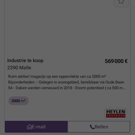
Industrie te koop
569 000 €
2390
Malle
Ruim atelier/ magazijn op een oppervlakte van ca 2000 m²
Bijzonderheden: - Gelegen in woongebied, bereikbaar via Oude Baan
54 - Daken werden vernieuwd in 2018 - Enorm potentieel ( ca 500 m²
bebouwd) - Voldoende parkeergelegenheid - Plannen zijn verkrijgbaar
Wg, Vg, Gvv, Gvkr, Gmo ( Info stedenbouw in aanvraag) Oppervlaktes
2000
m²
zijn indicatief
Meer weten?
E-mail
Bellen