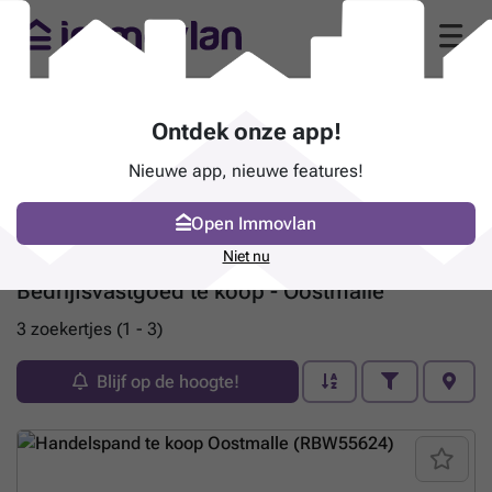
Ontdek onze app!
Nieuwe app, nieuwe features!
Open Immovlan
Niet nu
Bedrijfsvastgoed te koop - Oostmalle
3 zoekertjes (1 - 3)
Blijf op de hoogte!