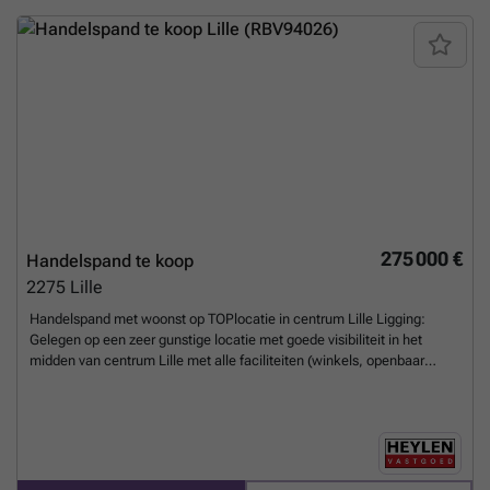
Gas/Telenet/Proximus aanwezig
Meer weten?
275 000 €
Handelspand te koop
2275
Lille
Handelspand met woonst op TOPlocatie in centrum Lille Ligging:
Gelegen op een zeer gunstige locatie met goede visibiliteit in het
midden van centrum Lille met alle faciliteiten (winkels, openbaar
vervoer, scholen, ...) op wandelafstand. Indeling handelsgelijkvloers:
Handelsruimte, bar/toog, open keuken, berging, toiletten, kelder en
terras. Indeling woonst: Woonkamer, keuken, 2 slaapkamers,
badkamer en bergzolder. Beschrijving: Dit pand is opgesplitst als
handelsgelijkvloers en woonst. De handelsruimte op de gelijkvloers
wordt momenteel gebruikt en uitgebaat als pizzeria en is praktisch