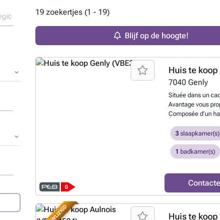
19 zoekertjes (1 - 19)
Blijf op de hoogte!
Huis te koop
7040
Genly
Située dans un ca
Avantage vous pro
Composée d’un hal
actuellement affe
m², la maison com
3
slaapkamer(s)
véranda lumineuse 
espace cuisine à re
1
badkamer(s)
douche avec WC. À
dont une donnant 
Cour avant, cave e
Contact
Pas d’accès à l’arr
devants. La maison
châssis double vit
Huis te koop
(2019) ainsi que d’