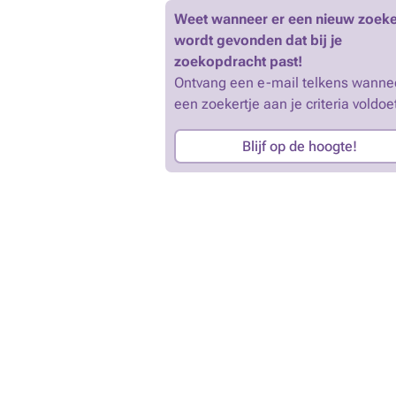
Weet wanneer er een nieuw zoeke
wordt gevonden dat bij je
zoekopdracht past!
Ontvang een e-mail telkens wanne
een zoekertje aan je criteria voldoe
Blijf op de hoogte!