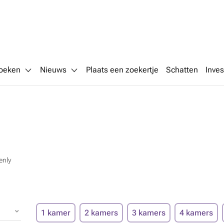
oeken
Nieuws
Plaats een zoekertje
Schatten
Inves
enly
1 kamer
2 kamers
3 kamers
4 kamers