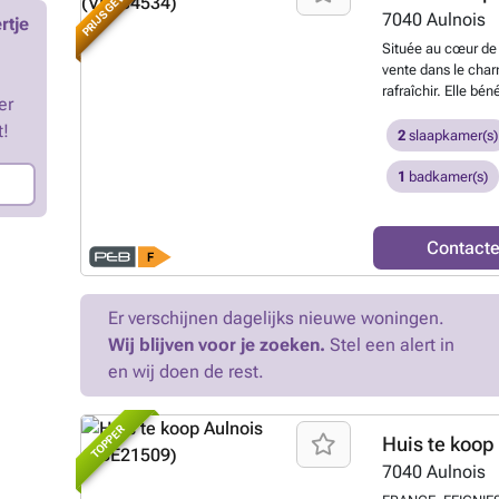
PRIJS GEWIJZIGD
dispose pas de sy
7040
Aulnois
rtje
Située au cœur de
vente dans le char
rafraîchir. Elle bé
er
particulièrement p
t!
et sa proximité av
2
slaapkamer(s)
maisonnette à rafra
premier achat ou u
1
badkamer(s)
d’entrée, d’un séj
aménager selon vos
au rez de chaussée
Contact
Actuellement divis
être aménagé en u
flexible permettan
Er verschijnen dagelijks nieuwe woningen.
l’extérieur, cette
Wij blijven voor je zoeken.
Stel een alert in
latéral piéton, d’
agréable et facile 
en wij doen de rest.
souhaitent personna
cadre paisible. En
TOPPER
Huis te koop
7040
Aulnois