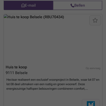
beschikken over een vaste parkeerplaats/carport, centraal gelegen
E-mail
Bellen
vooraan het woonerf.Indeling van de woning lot 07:Gelijkvloers:
Inkomhal met gastentoilet, ruime berging, lichtrijke leefruimte met
open keuken Verdieping: Nachthal met afzonderlijk toilet, drie
volwaardige slaapkamers (15,60m² - 13,63m² - 12,75m²), ruime
badkamer met ligbad, inloopdouche en dubbele lavaboZolder:
Bereikbaar via zolderluik, extra ruimte met diverse
mogelijkhedenDuurzaam en comfortabel wonen- Energiezuinige
bouw - Zonnepanelen inbegrepen- Vloerverwarming op het
gelijkvloers- Regenwaterput van 7.500L – aangesloten op toiletten,
wasmachine en buitenkraan- Gelegen in een groen woonerf – met
rustige, autoluwe omgevingBent u op zoek naar een energiezuinige,
halfopen bebouwing met volledige inspraak in de afwerking? Ontdek
de plannen op ### of neem contact met ons op voor meer informatie
en een afspraak.
Meer weten?
Huis te koop
Op aanvraag
9111
Belsele
Hectaar realiseert een exclusief woonproject in Belsele, waar lot 07 en
lot 08 deel uitmaken van een rustig en groen woonerf. Deze
energiezuinige halfopen bebouwingen combineren comfort,
duurzaamheid en een moderne architectuur. Bovendien hebben
kopers de mogelijkheid om de afwerking volledig zelf te bepalen in
samenspraak met onze partnerleveranciers, zodat de woning volledig