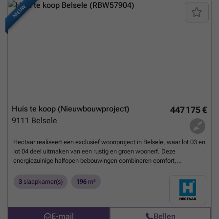
NIEUW
Huis te koop (Nieuwbouwproject)
447 175 €
9111
Belsele
Hectaar realiseert een exclusief woonproject in Belsele, waar lot 03 en
lot 04 deel uitmaken van een rustig en groen woonerf. Deze
energiezuinige halfopen bebouwingen combineren comfort,
duurzaamheid en een moderne architectuur. Bovendien hebben
kopers de mogelijkheid om de afwerking volledig zelf te bepalen in
3
slaapkamer(s)
196
m²
samenspraak met onze partnerleveranciers, zodat de woning volledig
afgestemd is op uw persoonlijke stijl en wensen.Beide woningen
beschikken over een vaste parkeerplaats/carport, centraal gelegen
E-mail
Bellen
vooraan het woonerf.Indeling van de woning lot 04:Gelijkvloers: