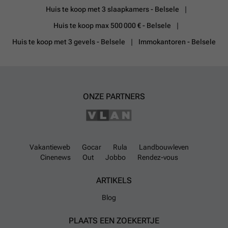
een bijzonder praktische meerwaarde voor het stallen van fietsen, het
Huis te koop met 3 slaapkamers - Belsele
plaatsen van vuilnisbakken of het creëren van een afzonderlijke
Huis te koop max 500 000 € - Belsele
toegang. De zuidgerichte tuin vormt een echte troef. Hier geniet u in
alle rust van volledige privacy en optimale zoninval gedurende de hele
Huis te koop met 3 gevels - Belsele
Immokantoren - Belsele
dag. Eerste verdieping: De nachthal van ca. 8 m² geeft toegang tot
twee ruime slaapkamers van respectievelijk ca. 20 m² en 16 m².
Zolderverdieping: Via een vaste trap bereikt u de ruime
zolderverdieping van ca. 30 m². Deze ruimte beschikt reeds over
ingemaakte kasten en kan eenvoudig worden ingericht als twee extra
slaapkamers, hobbyruimte, bureau of combinatie hiervan. Hierdoor
ONZE PARTNERS
biedt de woning potentieel voor in totaal vier slaapkamers. EXTRA
TROEVEN: Halfopen karakter, mogelijkheid tot 4 slaapkamers,
zuidgerichte tuin, aparte zij-ingang en 14 zonnepanelen MET batterij!
Meer informatie of een bezoek inplannen? Contacteer ons vandaag
nog voor een afspraak.
Meer weten?
Vakantieweb
Gocar
Rula
Landbouwleven
Cinenews
Out
Jobbo
Rendez-vous
ARTIKELS
Blog
PLAATS EEN ZOEKERTJE