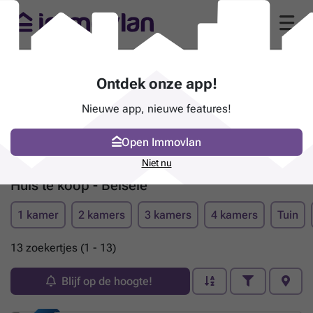
Ontdek onze app!
Nieuwe app, nieuwe features!
Open Immovlan
Niet nu
Huis te koop - Belsele
1 kamer
2 kamers
3 kamers
4 kamers
Tuin
13 zoekertjes (1 - 13)
Blijf op de hoogte!