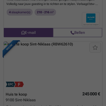
Volledig naar jouw goesting in te richten en te stylen. Verlaagd btw-
tarief van 6% mogelijk!
Meer weten?
4
slaapkamer(s)
210 - 216
m²
E-mail
Bellen
NIEUW
245 000 €
Huis te koop
9100
Sint-Niklaas