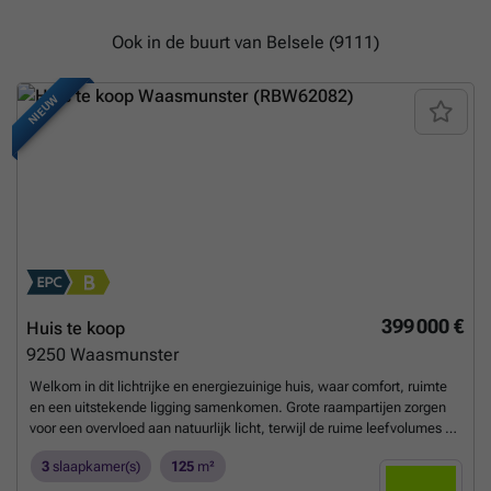
Ook in de buurt van Belsele (9111)
NIEUW
399 000 €
Huis te koop
9250
Waasmunster
Welkom in dit lichtrijke en energiezuinige huis, waar comfort, ruimte
en een uitstekende ligging samenkomen. Grote raampartijen zorgen
voor een overvloed aan natuurlijk licht, terwijl de ruime leefvolumes en
de rustige woonwijk van deze woning een heerlijke thuis maken. In de
3
slaapkamer(s)
125
m²
Hollandsemolen in Waasmunster vind je deze volledig gerenoveerde
woning.Dankzij de vlotte verbinding met de E17 en het openbaar