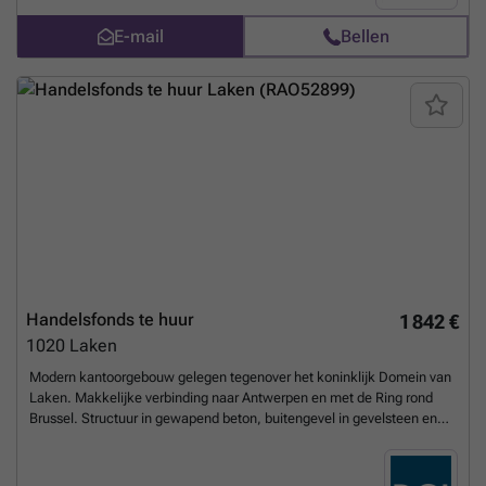
tweede jaar Provisie voor lasten: ±€100/maand (inclusief water,
E-mail
Bellen
verwarming, elektriciteit en gemeenschappelijke delen) Aandeel
onroerende voorheffing: ±€808/jaar Voor meer informatie of om een
bezoek te plannen, neem contact op met CENTURY 21 De Wand via
###
Meer weten?
Handelsfonds te huur
1 842 €
1020
Laken
Modern kantoorgebouw gelegen tegenover het koninklijk Domein van
Laken. Makkelijke verbinding naar Antwerpen en met de Ring rond
Brussel. Structuur in gewapend beton, buitengevel in gevelsteen en
glas met dakknik in leien. Gelakte aluminium raamkozijnen met
dubbele beglazing. Vals plafond in glaswol en ingebouwde verlichting.
Vasttapijt, verwarming via convectoren en ventilatie. 2 liften voor 8