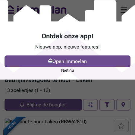
Ontdek onze app!
Nieuwe app, nieuwe features!
Open Immovlan
Niet nu
Bedrijfsvastgoed te huur - Laken
13 zoekertjes (1 - 13)
Blijf op de hoogte!
NIEUW