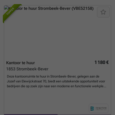
TOPPER
1 180 €
Kantoor te huur
1853
Strombeek-Bever
Deze kantoorruimte te huur in Strombeek-Bever, gelegen aan de
Jozef van Elewijckstraat 70, biedt een uitstekende opportuniteit voor
bedrijven die op zoek zijn naar een moderne en functionele werkplek.
Het betreft een gelijkvloers kantoor van ongeveer 100 m², verdeeld
over een open space van circa 35 m², een centrale vergaderruimte
van 15 m² en een afzonderlijk kantoor van 22 m² met uitzicht op en
toegang tot een privétuin. Verder is er een multifunctionele
doorgangshal van ongeveer 12 m² die ook als bergruimte kan dienen.