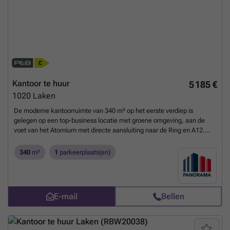
Kantoor te huur
5 185 €
1020
Laken
De moderne kantoorruimte van 340 m² op het eerste verdiep is
gelegen op een top-business locatie met groene omgeving, aan de
voet van het Atomium met directe aansluiting naar de Ring en A12.
Vlotte bereikbaarheid met het openbaar vervoer. De luchthaven van
Zaventem bevindt zich op slechts 15 min. De ruimte kan opgesplits
340
m²
1
parkeerplaats(en)
worden in 5 units van 68 m². Het prestigieus kantoorgebouw geniet
van verschillende faciliteiten zoals vergaderzalen, restaurant,
permanente technische & commerciële ondersteuning en 24/24u
security. Daarnaast is het gebouw voorzien van zonnepanelen,
E-mail
Bellen
airconditioning, veel lichtinval en een strakke eigentijdse look. Tevens
is er een zeer ruime parking voorzien van 1.500 parkeerplaatsen (in-
en outdoor) met laadmogelijkheden. Afhankelijk van uw
bedrijfsbehoeften zijn grotere of kleinere oppervlaktes bespreekbaar.