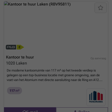
Afhankelijk van uw bedrijfsbehoeften zijn grotere of kleinere
oppervlaktes bespreekbaar. Onmiddellijk beschikbaar!Aarzel niet om
contact op te nemen met PANORAMA B2B voor bijkomende
inlichtingen, gedetailleerde plannen of een vrijblijvend plaatsbezoek
via ###
Meer weten?
Kantoor te huur
Op aanvraag
1020
Laken
De moderne kantoorruimte van 117 m² op het tweede verdiep is
gelegen op een top-business locatie met groene omgeving, aan de
voet van het Atomium met directe aansluiting naar de Ring en A12.
Vlotte bereikbaarheid met het openbaar vervoer. De luchthaven van
Zaventem bevindt zich op slechts 15 min.Het prestigieus
117
m²
kantoorgebouw geniet van verschillende faciliteiten zoals
vergaderzalen, restaurant, permanente technische & commerciële
ondersteuning en 24/24u security. Daarnaast is het gebouw voorzien
van zonnepanelen, airconditioning, veel lichtinval en een strakke