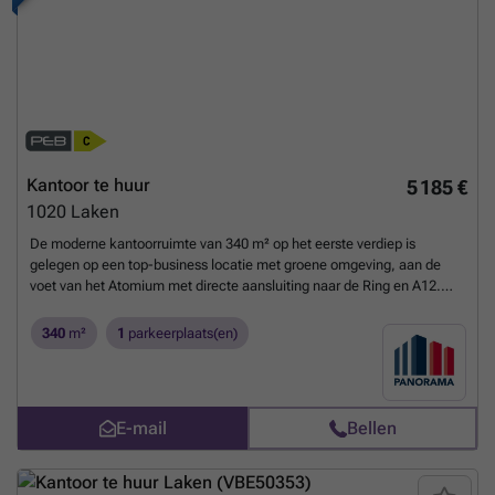
Kantoor te huur
5 185 €
1020
Laken
De moderne kantoorruimte van 340 m² op het eerste verdiep is
gelegen op een top-business locatie met groene omgeving, aan de
voet van het Atomium met directe aansluiting naar de Ring en A12.
Vlotte bereikbaarheid met het openbaar vervoer. De luchthaven van
Zaventem bevindt zich op slechts 15 min. De ruimte kan opgesplits
340
m²
1
parkeerplaats(en)
worden in 5 units van 68 m². Het prestigieus kantoorgebouw geniet
van verschillende faciliteiten zoals vergaderzalen, restaurant,
permanente technische & commerciële ondersteuning en 24/24u
security. Daarnaast is het gebouw voorzien van zonnepanelen,
E-mail
Bellen
airconditioning, veel lichtinval en een strakke eigentijdse look. Tevens
is er een zeer ruime parking voorzien van 1.500 parkeerplaatsen (in-
en outdoor) met laadmogelijkheden. Afhankelijk van uw