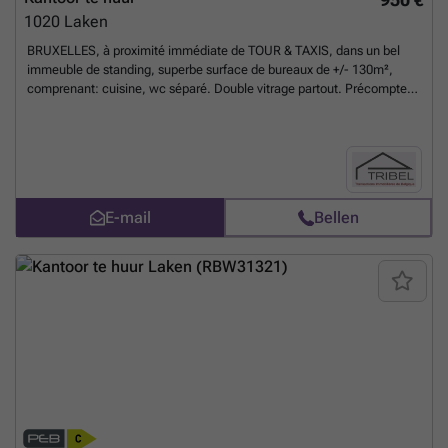
1020
Laken
BRUXELLES, à proximité immédiate de TOUR & TAXIS, dans un bel
immeuble de standing, superbe surface de bureaux de +/- 130m²,
comprenant: cuisine, wc séparé. Double vitrage partout. Précompte
immobilier à charge du preneur. Garantie locative: 3 mois de loyer.
Libre le 1er août 2026. Pour conditions et visites: ### / ### /
###
Meer weten?
E-mail
Bellen