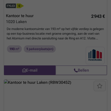
Kantoor te huur
2 943 €
1020
Laken
De moderne kantoorruimte van 193 m² op het vijfde verdiep is gelegen
op een top-business locatie met groene omgeving, aan de voet van
het Atomium met directe aansluiting naar de Ring en A12. Vlotte
bereikbaarheid met het openbaar vervoer. De luchthaven van
Zaventem bevindt zich op slechts 15 min.Het prestigieus
193
m²
1
parkeerplaats(en)
kantoorgebouw geniet van verschillende faciliteiten zoals
vergaderzalen, restaurant, permanente technische & commerciële
ondersteuning en 24/24u security. Daarnaast is het gebouw voorzien
van zonnepanelen, airconditioning, veel lichtinval en een strakke
E-mail
Bellen
eigentijdse look. Tevens is er een zeer ruime parking voorzien van
1.500 parkeerplaatsen (in- en outdoor) met laadmogelijkheden.
Afhankelijk van uw bedrijfsbehoeften zijn grotere of kleinere
oppervlaktes bespreekbaar. Onmiddellijk beschikbaar!Aarzel niet om
contact op te nemen met PANORAMA B2B voor bijkomende
inlichtingen, gedetailleerde plannen of een vrijblijvend plaatsbezoek
via ###
Meer weten?