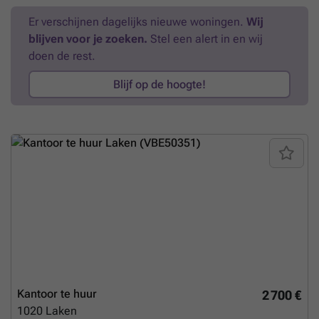
activiteit die op zoek is naar comfort, ruimte en functionaliteit.
Er verschijnen dagelijks nieuwe woningen.
Wij
Mogelijkheid tot parkeren. Direct BESCHIKBAAR. Voor informatie en
blijven voor je zoeken.
Stel een alert in en wij
bezoeken ### - ### . Bezoek onze website ### voor meer
informatie
Meer weten?
doen de rest.
Blijf op de hoogte!
Kantoor te huur
2 700 €
1020
Laken