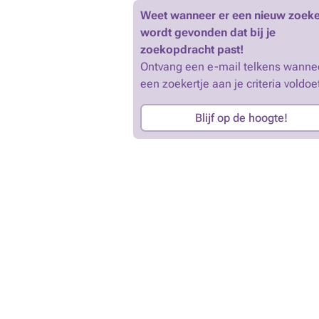
Weet wanneer er een nieuw zoeke
wordt gevonden dat bij je
zoekopdracht past!
Ontvang een e-mail telkens wanne
een zoekertje aan je criteria voldoe
Blijf op de hoogte!