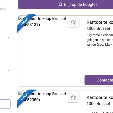
Blijf op de hoogte!
NIEUW
Kantoor te k
1000
Brussel
Skyimmo biedt aan
gelegen in het st
van de Grote Markt
kantoorruimtes d
een aangenaam 1-
volumes en een pra
lichtrijke leefrui
een badkamer. Gel
vlakbij openbaar v
keuring in aanvraa
Contact
(water, verwarmin
eerste aankoop of 
bezoek of bijkome
NIEUW
eigendom laten sc
SKYIMMO-team.
1000
Brussel