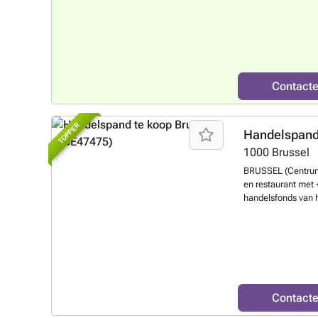
oppervlakte: 180 m
verdieping: 75 m² 
(CASCO) · Vrij van
Omwille van de ver
slechts gestuurd b
makelaar maar een 
Contact
professionele off
TOPPER
Handelspand
1000
Brussel
BRUSSEL (Centrum)
en restaurant me
handelsfonds van h
van Brussel (strat
bezettingsgraad 70
(handelsfonds) Om
authentieke foto’s 
dossier. We zijn g
gespecialiseerd in
vastgoedprojecte
Contact