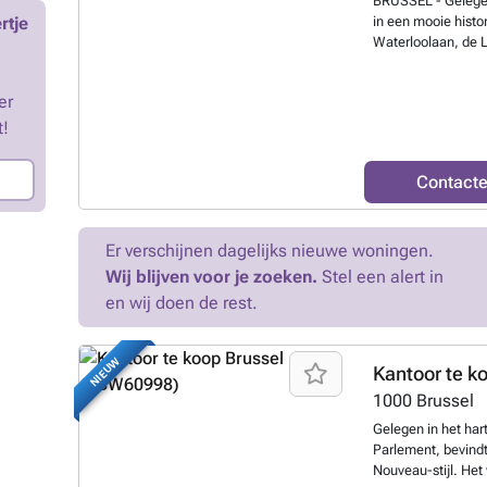
BRUSSEL - Gelegen 
rtje
in een mooie histo
Waterloolaan, de L
voorzieningen (Zav
en restaurants, v
er
KANTOORRUIMTE va
het luxe nieuw ap
t!
hart van de stad, 
het gebouw een he
Contact
duurzame benaderi
dubbelstroomventi
enz.). Beveiligde 
Er verschijnen dagelijks nieuwe woningen.
onder registratieb
!
Meer weten?
Wij blijven voor je zoeken.
Stel een alert in
en wij doen de rest.
NIEUW
Kantoor te k
1000
Brussel
Gelegen in het har
Parlement, bevindt
Nouveau-stijl. Het