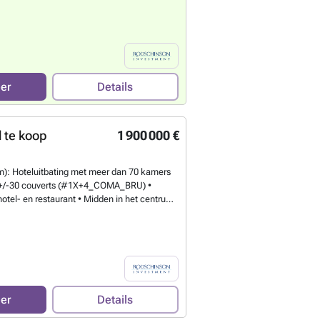
² · Winkel (detailhandel): begane grond + 1e
· 2e en 3e verdieping te renoveren: 80 m²
 bewoning· Prijs: 895.000 € (aandelen)
trouwelijkheid worden authentieke foto’s
ij opvraging van het dossier. We zijn geen
bedrijf gespecialiseerd in de verkoop van
eer
Details
-market vastgoedprojecten.
Meer weten?
 te koop
1 900 000 €
: Hoteluitbating met meer dan 70 kamers
t +/-30 couverts (#1X+4_COMA_BRU) •
otel- en restaurant • Midden in het centrum
egische wijk) • Gerenoveerd in 2022 •
% • Huur: 37.000€ • Prijs 1.900.000€
wille van de vertrouwelijkheid worden
slechts gestuurd bij opvraging van het
een makelaar maar een bedrijf
 de verkoop van professionele off-market
n.
Meer weten?
eer
Details