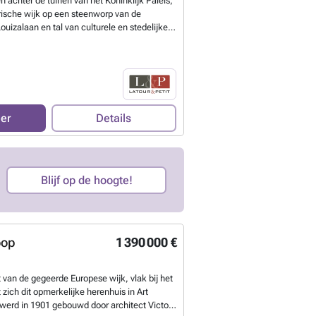
achter de tuinen van het Koninklijk Paleis,
rische wijk op een steenworp van de
ouizalaan en tal van culturele en stedelijke
el, Koninklijk Park, Bozar, kwaliteitswinkels
eel openbaar vervoer), mooie CASCO
n 45,9 m² bruto op de begane grond van
partementenproject 'GEM'. Gelegen in het
maar toch beschermd tegen de drukte, biedt
dendaagse en strakke architectuur met een
eer
Details
ng (maximale isolatie,
latie, groendaken, regenwaterrecuperatie,
gemeenschappelijke fietsruimte. Verkoop
elasting van 12,5%. Ontdek het bij L&P
Blijf op de hoogte!
oop
1 390 000 €
t van de gegeerde Europese wijk, vlak bij het
 zich dit opmerkelijke herenhuis in Art
 werd in 1901 gebouwd door architect Victor