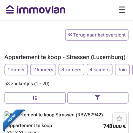
Terug naar het overzicht
Appartement te koop - Strassen (Luxemburg)
1 kamer
2 kamers
3 kamers
4 kamers
Tuin
53 zoekertjes (1 - 20)
NIEUW
Appartement te koop
748 000 €
8018
Strassen