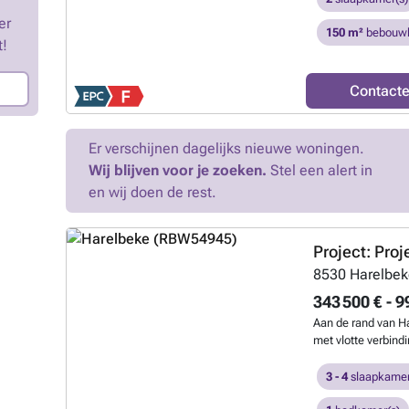
mazout;+ Gelijkvl
er
Centrale ligging
150 m²
bebouwb
t!
Gvkr – GvvBenieuw
### – ###
Meer
Contact
Er verschijnen dagelijks nieuwe woningen.
Wij blijven voor je zoeken.
Stel een alert in
en wij doen de rest.
Project: Proj
8530
Harelbe
343 500 € - 9
Aan de rand van Ha
met vlotte verbindi
woonproject met 26
verkaveling breng
3 - 4
slaapkamer
ontspannen, resid