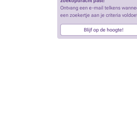
zoekopdracht past!
Ontvang een e-mail telkens wanne
een zoekertje aan je criteria voldoe
Blijf op de hoogte!