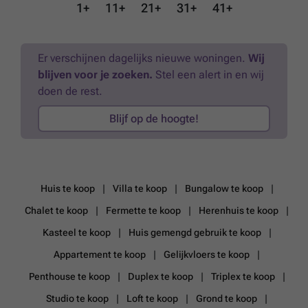
1+
11+
21+
31+
41+
Er verschijnen dagelijks nieuwe woningen.
Wij
blijven voor je zoeken.
Stel een alert in en wij
doen de rest.
Blijf op de hoogte!
Huis te koop
Villa te koop
Bungalow te koop
Chalet te koop
Fermette te koop
Herenhuis te koop
Kasteel te koop
Huis gemengd gebruik te koop
Appartement te koop
Gelijkvloers te koop
Penthouse te koop
Duplex te koop
Triplex te koop
Studio te koop
Loft te koop
Grond te koop