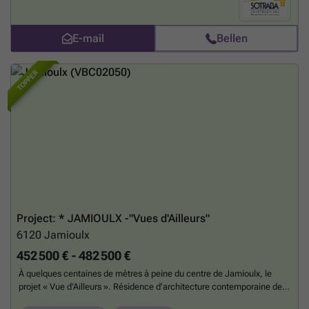
une grande intimité. Au rez-de-chaussée, Belfius occupera une
surface commerciale, ajoutant un service pratique et prestigieux à la
résidence. Chaque appartement est réalisé avec des matériaux de
E-mail
Bellen
qualité supérieure et des techniques de pointe pour garantir un confort
optimal et une performance énergétique remarquable. Idéalement
située à proximité des grands axes, des commerces et des transports
TOPPER
en commun, la résidence allie praticité, sécurité et modernité. Ne
manquez pas cette opportunité unique de vivre ou d’investir dans un
bien d’exception. Contactez-nous dès maintenant pour plus
d’informations ou pour planifier une visite ! Du 1er février au 31 mars
2025, nous vous offrons une remise équivalente à 0% de TVA la 1ère
tranche du prix de votre maison neuve.
Meer weten?
Project: * JAMIOULX -"Vues d'Ailleurs"
6120
Jamioulx
452 500 € - 482 500 €
À quelques centaines de mètres à peine du centre de Jamioulx, le
projet « Vue d’Ailleurs ». Résidence d’architecture contemporaine de
très belle signature et de haut standing, comportant seulement 4