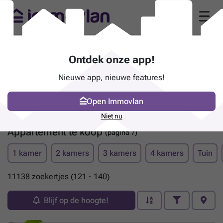
Ontdek onze app!
Nieuwe app, nieuwe features!
Open Immovlan
Niet nu
Appartement te koop
(pagina 7)
1 kamer
2 kamers
3 kamers
4 kamers
Tuin
11138 zoekertjes (121 - 140)
Blijf op de hoogte!