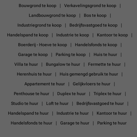
Bouwgrond te koop
Verkavelingsgrond te koop
Landbouwgrond te koop
Bos te koop
Industriegrond te koop
Bedrijfsvastgoed te koop
Handelspand te koop
Industrie te koop
Kantoor te koop
Boerderij - Hoeve te koop
Handelsfonds te koop
Garage te koop
Parking te koop
Huis te huur
Villa te huur
Bungalow te huur
Fermette te huur
Herenhuis te huur
Huis gemengd gebruik te huur
Appartement te huur
Gelijkvloers te huur
Penthouse te huur
Duplex te huur
Triplex te huur
Studio te huur
Loft te huur
Bedrijfsvastgoed te huur
Handelspand te huur
Industrie te huur
Kantoor te huur
Handelsfonds te huur
Garage te huur
Parking te huur