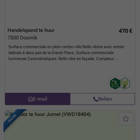
Handelspand te huur
470 €
7500
Doornik
Surface commerciale en plein centre-ville Belle vitrine avec entrée
latérale à deux pas de la Grand-Place, Surface commerciale
lumineuse Caractéristiques: Belle vitre en façade, Compteur
électrique dans les communs, Charges: Provision mensuelle de 80€
pour le précompte immobilier et 20€ pour l'entretien de chaudière
Libre de suite ! Publicité à caractère non contractuel et ne constituant
pas une offre. Les propriétaires se réservent le droit de décision,
d'acceptation ou non sur toute(s) offre(s) soumise(s) pour leur
bien.
Meer weten?
E-mail
Bellen
NIEUW