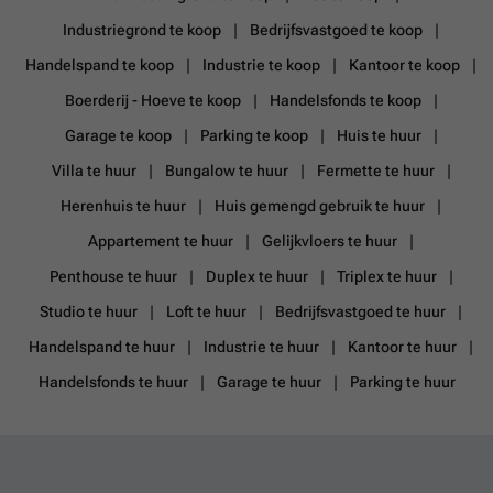
Industriegrond te koop
Bedrijfsvastgoed te koop
Handelspand te koop
Industrie te koop
Kantoor te koop
Boerderij - Hoeve te koop
Handelsfonds te koop
Garage te koop
Parking te koop
Huis te huur
Villa te huur
Bungalow te huur
Fermette te huur
Herenhuis te huur
Huis gemengd gebruik te huur
Appartement te huur
Gelijkvloers te huur
Penthouse te huur
Duplex te huur
Triplex te huur
Studio te huur
Loft te huur
Bedrijfsvastgoed te huur
Handelspand te huur
Industrie te huur
Kantoor te huur
Handelsfonds te huur
Garage te huur
Parking te huur