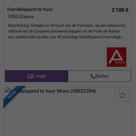
Handelspand te huur
2 100 €
1050
Elsene
Beschrijving: Gelegen in de buurt van de Parnasse, op een steenworp
afstand van de Europese Gemeenschappen en de Porte de Namur:
een uitstekende locatie voor dit prachtige bedrijfspand (voormalige
snackbar/traiteur) met zijn grote etalage. Ideaal voor diverse zakelijke
activiteiten. Bestaande uit: Commerciële ruimte aan de voorzijde van
+/- 33 m², ideaal als verkoopruimte, achterruimte (werkplaats) van +/-
62 m², kelder: 20 m² voor productie of opslag. Gang die leidt naar de
sanitaire voorzieningen (1 toilet met wastafels). Individuele
gasverwarming. Geen gemeenschappelijke kosten.
E-mail
Bellen
Onroerendgoedbelasting: +/- 1000 €
Meer weten?
NIEUW