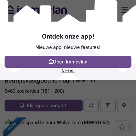
Ontdek onze app!
Nieuwe app, nieuwe features!
Open Immovlan
Niet nu
Bedrijfsvastgoed te huur
(pagina 10)
5462 zoekertjes (181 - 200)
Blijf op de hoogte!
NIEUW