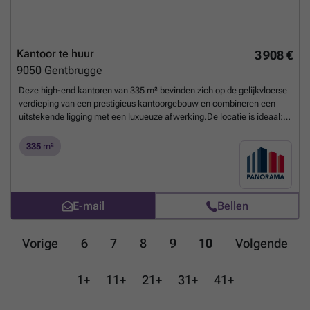
Kantoor te huur
3 908 €
9050
Gentbrugge
Deze high-end kantoren van 335 m² bevinden zich op de gelijkvloerse
verdieping van een prestigieus kantoorgebouw en combineren een
uitstekende ligging met een luxueuze afwerking.De locatie is ideaal:
vlak bij afrit 1 (Ledeberg) van de E17, op korte afstand van de Gentse
stadsring (R40) en slechts 2 kilometer van station Gent-Sint-Pieters.
335
m²
De casco kantoorruimte kan nog volledig naar wens worden
ingericht.De kantoren zijn onmiddellijk beschikbaar en klaar om uw
onderneming te huisvesten.Neem vandaag nog contact op met
PANORAMA B2B voor meer informatie of om een vrijblijvend
E-mail
Bellen
plaatsbezoek in te plannen. Wij zijn bereikbaar op ###
Meer weten?
Vorige
6
7
8
9
10
Volgende
1+
11+
21+
31+
41+