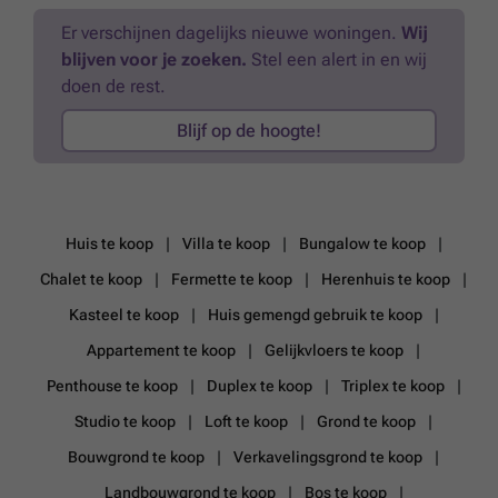
Er verschijnen dagelijks nieuwe woningen.
Wij
blijven voor je zoeken.
Stel een alert in en wij
doen de rest.
Blijf op de hoogte!
Huis te koop
Villa te koop
Bungalow te koop
Chalet te koop
Fermette te koop
Herenhuis te koop
Kasteel te koop
Huis gemengd gebruik te koop
Appartement te koop
Gelijkvloers te koop
Penthouse te koop
Duplex te koop
Triplex te koop
Studio te koop
Loft te koop
Grond te koop
Bouwgrond te koop
Verkavelingsgrond te koop
Landbouwgrond te koop
Bos te koop