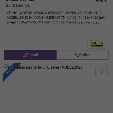
8540
Deerlijk
VERNIEUWDE/NIEUWBOUW BEDRIJFSRUIMTES, VERSCHILLENDE
MOGELIJKHEDEN, COMBINEERBAAR 75m² / 130m² / 182m² / 206m² /
244m² / 589m² / 915m²/ 1.050m² / 1.152m² en/of casco kantoor
86m²/102m²/185m²
Meer weten?
E-mail
Bellen
NIEUW