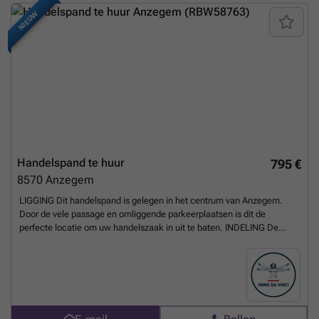
Onmiddellijk beschikbaar - Te renoveren naar eigen wensen
Meer
NIEUW
weten?
Handelspand te huur
795 €
8570
Anzegem
LIGGING Dit handelspand is gelegen in het centrum van Anzegem.
Door de vele passage en omliggende parkeerplaatsen is dit de
perfecte locatie om uw handelszaak in uit te baten. INDELING De
ruime etalage over de volledige gevelbreedte trekt meteen de
aandacht van voorbijgangers en biedt volop mogelijkheden voor
productpresentatie. Binnenin beschikt het pand over een lichtrijke
winkelruimte die flexibel in te richten is, verschillende paskamers die
het uitermate geschikt maken voor retail, een afzonderlijke
bureauruimte en een praktische keukenruimte. Daarnaast is er een