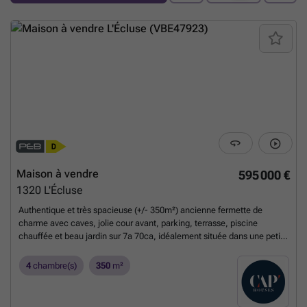
Maison à vendre
595 000 €
1320
L'Écluse
Authentique et très spacieuse (+/- 350m²) ancienne fermette de
charme avec caves, jolie cour avant, parking, terrasse, piscine
chauffée et beau jardin sur 7a 70ca, idéalement située dans une petite
rue pavée très calme en bordure de campagne à Beauvechain qui,
proche de tout, garde son côté rural. Elle se compose au rez d'un hall
4
chambre(s)
350
m²
avec wc, living 80m² avec feu ouvert et superbe cheminée en pierre,
s-à-m 30m² avec feu ouvert, cuisine équipée 30m², bureau 18m²,
salon TV, bibliothèque et buanderie. L’étage dispose d'un palier /