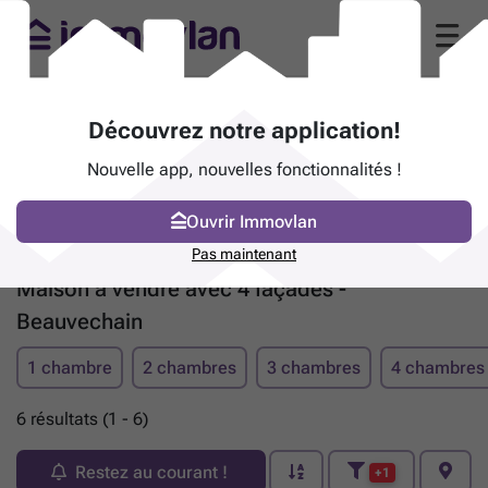
Découvrez notre application!
Nouvelle app, nouvelles fonctionnalités !
Ouvrir Immovlan
Pas maintenant
Maison à vendre avec 4 façades -
Beauvechain
1 chambre
2 chambres
3 chambres
4 chambres
6 résultats (1 - 6)
Restez au courant !
+1