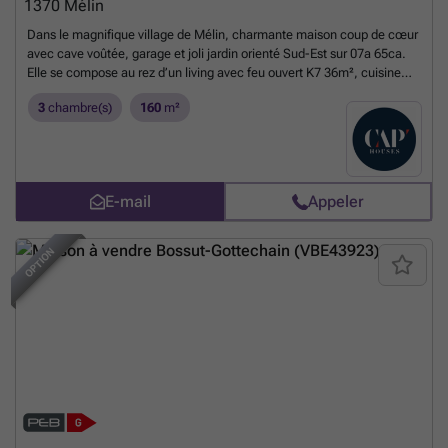
1370
Mélin
Dans le magnifique village de Mélin, charmante maison coup de cœur
avec cave voûtée, garage et joli jardin orienté Sud-Est sur 07a 65ca.
Elle se compose au rez d’un living avec feu ouvert K7 36m², cuisine
équipée, salon indépendant côté jardin 25m², buanderie, wc et salle
3
chambre(s)
160
m²
de douche. L’étage dispose d’un hall, 2 chambres et salle de bains, le
second dispose d’une chambre mansardée de 36m². Bon niveau de
confort et d’équipements : chauffage central mazout, châssis PVC
double vitrage, panneaux photovoltaïques, … Obligation locative à
respecter. Chouette maison à visiter sans tarder !
En savoir plus ?
E-mail
Appeler
OPTION