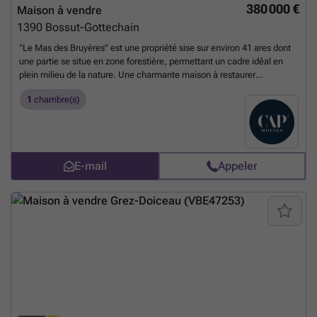
380 000 €
Maison à vendre
1390
Bossut-Gottechain
"Le Mas des Bruyères" est une propriété sise sur environ 41 ares dont
une partie se situe en zone forestière, permettant un cadre idéal en
plein milieu de la nature. Une charmante maison à restaurer
entièrement est déjà érigée sur la parcelle, offrant tant la possibilité
1
chambre(s)
d’une rénovation à votre goût, qu’une reconstruction tout en
bénéficiant de la TVA à 6%. Entre les villages de Pécrot et Bossut, cet
ensemble propose un emplacement privilégié pour concrétiser vos
projets immobiliers dans un réel écrin de verdure, tout en restant
proche des axes (N25, E40 et E 411), des commerces et des écoles.
E-mail
Appeler
Opportunité rare à saisir !
En savoir plus ?