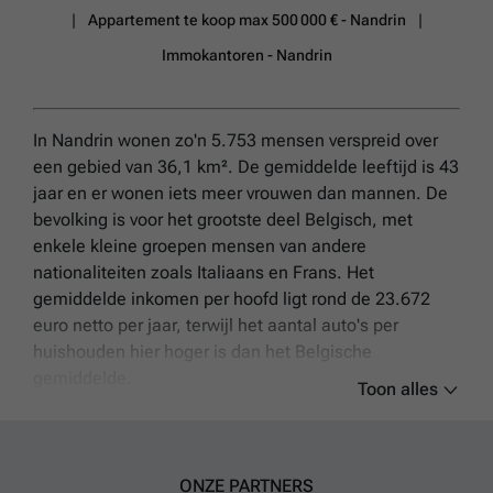
afvalruimte extra gemak bieden. De locatie in Hermalle-sous-Huy is
Appartement te koop max 500 000 € - Nandrin
bijzonder aantrekkelijk vanwege de nabijheid van basisonderwijs,
Immokantoren - Nandrin
crèches en lokale winkels, waardoor dagelijkse benodigdheden
binnen handbereik liggen. De goede verbindingen naar Huy en Liège
maken deze ligging nog praktischer voor woon-werkverkeer. Kortom,
deze instapklare flat combineert moderne voorzieningen met een
In Nandrin wonen zo'n 5.753 mensen verspreid over
rustige ligging en uitgebreide faciliteiten. Met een EPC-score van A en
conform elektrische installaties is het vastgoed niet alleen
een gebied van 36,1 km². De gemiddelde leeftijd is 43
comfortabel, maar ook energiezuinig en klaar voor bewoning. Of u nu
jaar en er wonen iets meer vrouwen dan mannen. De
een eerste woning zoekt, een investering of een comfortabele plek
bevolking is voor het grootste deel Belgisch, met
voor uw gezin, deze eigendom biedt vele voordelen. Neem snel
enkele kleine groepen mensen van andere
contact op met uw lokale makelaar om een bezichtiging te regelen of
meer informatie te verkrijgen. Dit slimme aanbod in Engis wacht op
nationaliteiten zoals Italiaans en Frans. Het
u!
Meer weten?
gemiddelde inkomen per hoofd ligt rond de 23.672
euro netto per jaar, terwijl het aantal auto's per
huishouden hier hoger is dan het Belgische
gemiddelde.
Toon alles
Appartementen maken slechts een klein deel uit van
het vastgoed in Nandrin, ongeveer 2,5% van de
gebouwen betreft appartementencomplexen. De
ONZE PARTNERS