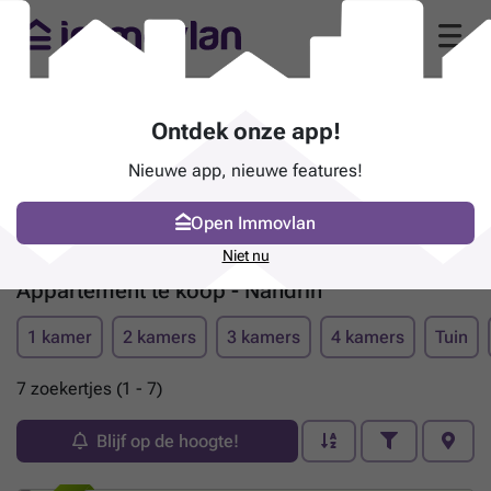
Ontdek onze app!
Nieuwe app, nieuwe features!
Open Immovlan
Niet nu
Appartement te koop - Nandrin
1 kamer
2 kamers
3 kamers
4 kamers
Tuin
7 zoekertjes (1 - 7)
Blijf op de hoogte!