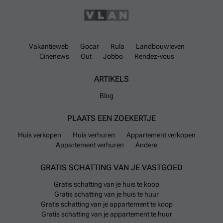
meeste woningen zijn huizen in open bebouwing. De
appartementen die te koop staan hebben een
gemiddelde prijs van ongeveer 406.216 euro, met
prijzen gaande van 289.000 tot maximaal 475.800
Vakantieweb
Gocar
Rula
Landbouwleven
euro. Dit weerspiegelt een vrij variërend aanbod aan
Cinenews
Out
Jobbo
Rendez-vous
appartementen.
ARTIKELS
Qua bereikbaarheid is er goede toegang tot
Blog
belangrijke wegen zoals de N636, N677 en N696,
terwijl ook snelwegen als de A15/E42 en A26/E25 in
PLAATS EEN ZOEKERTJE
minder dan twintig minuten met de auto te bereiken
Huis verkopen
Huis verhuren
Appartement verkopen
zijn. Het openbaar vervoer wordt verzorgd door vijf
Appartement verhuren
Andere
buslijnen die verbindingen bieden binnen de regio en
naar nabijgelegen stations zoals Haute-Flône en
GRATIS SCHATTING VAN JE VASTGOED
Amay.
Gratis schatting van je huis te koop
Gratis schatting van je huis te huur
Voor dagelijkse boodschappen zijn er diverse
Gratis schatting van je appartement te koop
supermarkten in Nandrin waaronder Delhaize, Louis
Gratis schatting van je appartement te huur
Delhaize en Intermarché. Kindervoorzieningen zijn