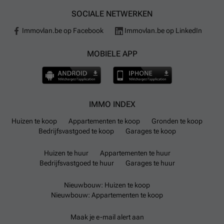
ruim aanwezig met zeven kinderdagverblijven en
SOCIALE NETWERKEN
meerdere basisscholen, maar voor het secundair
Immovlan.be op Facebook
Immovlan.be op LinkedIn
onderwijs moet men elders terecht. Elektrische
laadpunten voor voertuigen zijn beschikbaar en het
MOBIELE APP
dichtstbijzijnde vliegveld is Liège Airport op ongeveer
20 minuten rijden met de auto.
IMMO INDEX
Huizen te koop
Appartementen te koop
Gronden te koop
Bedrijfsvastgoed te koop
Garages te koop
Huizen te huur
Appartementen te huur
Bedrijfsvastgoed te huur
Garages te huur
Nieuwbouw: Huizen te koop
Nieuwbouw: Appartementen te koop
Maak je e-mail alert aan