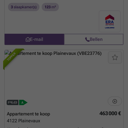
3
slaapkamer(s)
123
m²
E-mail
Bellen
TOPPER
463 000 €
Appartement te koop
4122
Plainevaux