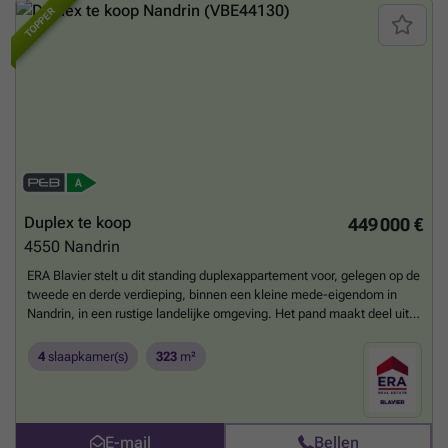
TOPPER
Duplex te koop
449 000 €
4550
Nandrin
ERA Blavier stelt u dit standing duplexappartement voor, gelegen op de
tweede en derde verdieping, binnen een kleine mede-eigendom in
Nandrin, in een rustige landelijke omgeving. Het pand maakt deel uit
van een recente constructie uit 2015 en verkeert in perfecte algemene
staat, zonder werken te voorzien. Het duplex beschikt over een zeer
4
slaapkamer(s)
323
m²
ruime open leefruimte met woonkamer, eetruimte en keuken, en biedt
mooie volumes. Op het bovenste niveau bevinden zich een vierde
slaapkamer, een grote zolder, evenals een ingericht studio met aparte
ingang. Deze studio is stedenbouwkundig niet erkend als zelfstandige
E-mail
Bellen
wooneenheid en wordt momenteel privé gebruikt. Het duplex geniet