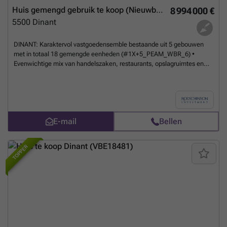
Huis gemengd gebruik te koop (Nieuwbouwproject)
8 994 000 €
5500
Dinant
DINANT: Karaktervol vastgoedensemble bestaande uit 5 gebouwen
met in totaal 18 gemengde eenheden (#1X+5_PEAM_WBR_6) •
Evenwichtige mix van handelszaken, restaurants, opslagruimtes en
appartementen • Centrale ligging op een emblematische plaats in
Dinant • Volledige renovatie uitgevoerd tussen 2024 en 2025 •
Geschatte energieprestatie: PEB A • Onroerende voorheffing: 13.000
€/jaar • Potentieel jaarlijks huurrendement (na herverhuur
handelszaken en restaurant): +/- 540.000€ • Indicatieve prijs
E-mail
Bellen
(rendement 6%): +/- 8.994.000€
Meer weten?
TOPPER