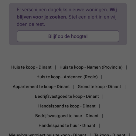
badkamer. 3e verdieping: leefruimte met volledig uitgeruste open
keuken met ingebouwde kasten. Buiten: prachtig terras.
Meer weten?
Er verschijnen dagelijks nieuwe woningen.
Wij
blijven voor je zoeken.
Stel een alert in en wij
doen de rest.
Blijf op de hoogte!
Huis te koop - Dinant
Huis te koop - Namen (Provincie)
Huis te koop - Ardennen (Regio)
Appartement te koop - Dinant
Grond te koop - Dinant
Bedrijfsvastgoed te koop - Dinant
Handelspand te koop - Dinant
Bedrijfsvastgoed te huur - Dinant
Handelspand te huur - Dinant
Nieuwbouwproject huis te koop - Dinant
Te koop - Dinant