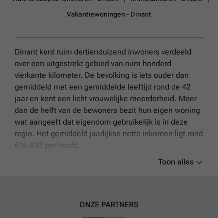
Vakantiewoningen - Dinant
Dinant kent ruim dertienduizend inwoners verdeeld
over een uitgestrekt gebied van ruim honderd
vierkante kilometer. De bevolking is iets ouder dan
gemiddeld met een gemiddelde leeftijd rond de 42
jaar en kent een licht vrouwelijke meerderheid. Meer
dan de helft van de bewoners bezit hun eigen woning
wat aangeeft dat eigendom gebruikelijk is in deze
regio. Het gemiddeld jaarlijkse netto inkomen ligt rond
€15.832 per hoofd.
Toon alles
De woningvoorraad wordt gedomineerd door oudere
huizen die voor het grootste deel gebouwd zijn rond
1932. In totaal maken huizen zo'n driekwart uit van
het bouwvolume in Dinant met verschillende
ONZE PARTNERS
bouwtypen zoals open bebouwing en halfopen huizen