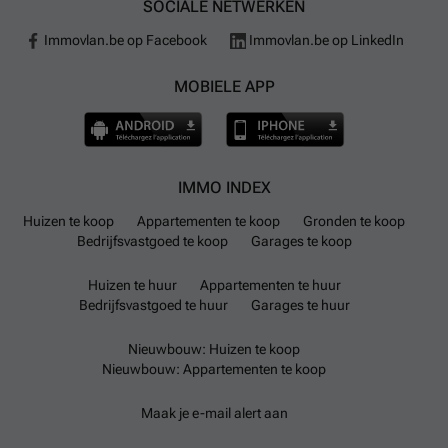
en Delhaize verspreid door de gemeente.
SOCIALE NETWERKEN
Onderwijsvoorzieningen bestaan onder andere uit elf
Immovlan.be op Facebook
Immovlan.be op LinkedIn
kleuterscholen en vijf middelbare scholen verspreid
over het gebied. Op elektrisch vervoer wordt
MOBIELE APP
ingespeeld door twee laadpunten voor elektrische
auto's in Dinant terwijl deelmobiliteit zoals deelfietsen
of autodelen nog niet beschikbaar zijn.
IMMO INDEX
Huizen te koop
Appartementen te koop
Gronden te koop
Bedrijfsvastgoed te koop
Garages te koop
Huizen te huur
Appartementen te huur
Bedrijfsvastgoed te huur
Garages te huur
Nieuwbouw: Huizen te koop
Nieuwbouw: Appartementen te koop
Maak je e-mail alert aan