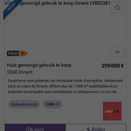
NIEUW
Huis gemengd gebruik te koop
299 000 €
5500
Dinant
EasyHome vous présente cet immeuble mixte d’exception, idéalement
situé au cœur de Dinant, offrant plus de 1 048 m² exploitables et un
potentiel remarquable pour investisseur ou entrepreneur. Le rez-de-
chaussée accueille une spacieuse surface commerciale de 501 m²,
actuellement louée, avec accès direct aux caves. Un demi-étage
3
slaapkamer(s)
1048
m²
complète ce niveau avec plus de 100 m² de réserve et un espace
bureau polyvalent, idéal pour développer son activité ou créer un
espace indépendant. À l’étage, deux appartements à rénover offrent
de nombreuses possibilités d’aménagement, tandis que le grenier
E-mail
Bellen
propose un volume généreux pouvant aisément être transformé en