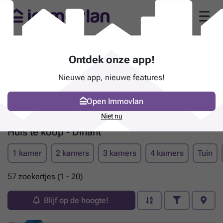
Ontdek onze app!
Nieuwe app, nieuwe features!
Open Immovlan
Niet nu
Huis te koop - Dinant
1 kamer
2 kamers
3 kamers
4 kamers
Tuin
57 zoekertjes (1 - 20)
Blijf op de hoogte!