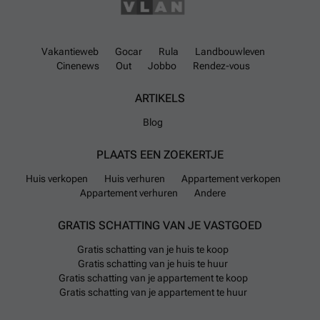
die gangbaar zijn hier. Met een gemiddelde
kameropzet van ongeveer zes kamers per woning ligt
dit net iets onder het Belgische gemiddelde.
Vakantieweb
Gocar
Rula
Landbouwleven
Momenteel staan er zo'n vierenvijftig huizen te koop
Cinenews
Out
Jobbo
Rendez-vous
met diverse prijsklassen; vanaf circa €99.000 tot bijna
ARTIKELS
negen miljoen euro.
Blog
Qua infrastructuur ligt Dinant gunstig aan
verschillende hoofdwegen waaronder N92 en N95 en
PLAATS EEN ZOEKERTJE
is binnen negen minuten bereikbaar via snelweg
Huis verkopen
Huis verhuren
Appartement verkopen
A4/E411 richting Brussel of Namen. Openbaar vervoer
Appartement verhuren
Andere
wordt aangeboden via een zestal buslijnen die
verbinden met plaatsen als Givet en Ciney. Het
GRATIS SCHATTING VAN JE VASTGOED
regionaal vliegveld Brussels South Charleroi ligt op
Gratis schatting van je huis te koop
iets minder dan drie kwartier afstand.
Gratis schatting van je huis te huur
Gratis schatting van je appartement te koop
Voor dagelijkse boodschappen kunnen bewoners
Gratis schatting van je appartement te huur
terecht bij diverse supermarkten waaronder Carrefour