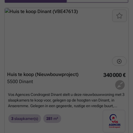
aansluitingskosten. Voorzieningen en troeven: PEB A+ ; zonnepanelen
; regenwaterput van 4.500 liter ; PVC-ramen ; gasketel en
vloerverwarming ; sleutel-op-de-deur woning. Beslaglegging: Nee /
Geïnventariseerd erfgoed: Nee / Rechterlijke of bestuurlijke
maatregel: Nee / Leegstand: Nee
Meer weten?
Huis te koop (Nieuwbouwproject)
340 000 €
5500
Dinant
Vos Agences Condrogest Dinant stelt u deze nieuwbouwwoning met 3
slaapkamers te koop voor, gelegen op de hoogten van Dinant, in
Anseremme. Gelegen in een gegeerde, rustige en vredige buurt,
voldoet deze woning aan alle verwachtingen: ruimte (kelders over de
volledige oppervlakte), kwaliteitsmaterialen, energiezuinigheid
3
slaapkamer(s)
281
m²
(vloerverwarming), en een adembenemend uitzicht. Perceel van 12 a
54 ca. Indeling: Kelders over de volledige oppervlakte (76 m²)