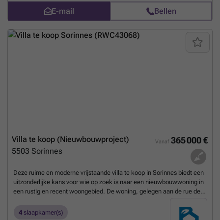
Gelijkvloers: inkomhal, apart toilet, woonkamer, eetkamer, keuken,
E-mail
Bellen
garage en terras Eerste verdieping: nachthal, 3 slaapkamers en
badkamer Prijs: € 340.000 excl. BTW en exclusief aansluitingskosten.
Voorzieningen en troeven : zonnepanelen ; regenwaterput van 4.500
liter ; PVC-ramen ; gasketel en vloerverwarming ; sleutel-op-de-deur
woning. Beslaglegging: Nee / Geïnventariseerd erfgoed: Nee /
Rechterlijke of bestuurlijke maatregel: Nee / Leegstand: Nee
Meer
weten?
Villa te koop (Nieuwbouwproject)
365 000 €
Vanaf
5503
Sorinnes
Deze ruime en moderne vrijstaande villa te koop in Sorinnes biedt een
uitzonderlijke kans voor wie op zoek is naar een nieuwbouwwoning in
een rustig en recent woongebied. De woning, gelegen aan de rue des
Libérateurs 10, beschikt over vier gevels en een bewoonbare
oppervlakte van 173 m², verdeeld over een praktische indeling met
4
slaapkamer(s)
vier slaapkamers en een zolderruimte. Dankzij de recente bouw in