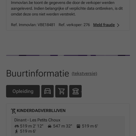
Immovlan.be toont de gegevens die door de verkoper werden
aangeleverd. Indien belangrijke of verplichte data ontbreken, is dit
omdat deze ons niet werden verstrekt.
Ref. Immovlan:
VBE18481
Ref. verkoper:
276
Meld fraude
Buurtinformatie
(tekstversie)
Opleiding
KINDERDAGVERBLIJVEN
Dinant - Les Petits Choux
519 m 2' 12''
547 m 32''
519 m 6'
519 m 6'