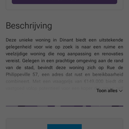
Beschrijving
Deze unieke woning in Dinant biedt een uitstekende
gelegenheid voor wie op zoek is naar een ruime en
veelzijdige woning die nog aanpassing en renovaties
vereist. Gelegen in een prachtige omgeving aan de rand
van de stad, bevindt deze woning zich op Rue de
Philippeville 57, een adres dat rust en bereikbaarheid
combineert. Met een vraagprijs van €149.000 biedt dit
vastgoed volop potentieel voor een koper die graag zelf
Toon alles
de handen uit de mouwen steekt en een eigen stempel
wil drukken op hun leefruimte. De woning is momenteel
te renoveren en beschikt over drie verdiepingen, wat het
geschikt maakt voor verschillende woonconcepten, zoals
een grote familiewoning, een project met meerdere