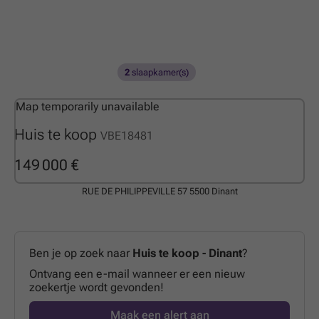
2
slaapkamer(s)
Map temporarily unavailable
Huis te koop
VBE18481
149 000 €
RUE DE PHILIPPEVILLE 57
5500 Dinant
Ben je op zoek naar
Huis te koop - Dinant
?
Ontvang een e-mail wanneer er een nieuw
zoekertje wordt gevonden!
Maak een alert aan