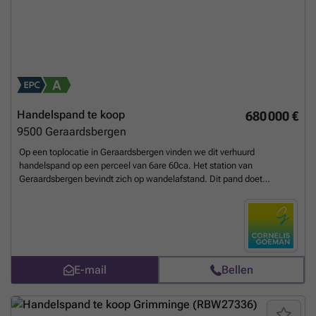
de Muur - 3 scholen, nieuwe bibliotheek, ... binnen een straal van
500m - veel bushaltes in de buurt - ruime parkeermogelijkheden in de
buurt Ook voor investeerders is dit een opportuniteit. Dit instapklaar
handelspand is gegeerd bij kandidaat huurders gezien de goede staat
en ligging. Contacteer ons voor meer info (bijkomende foto's, plannen,
stedenbouwkundige attesten, ....) , een bezoek , ... op ### of mail :
###
Meer weten?
Handelspand te koop
680 000 €
9500
Geraardsbergen
Op een toplocatie in Geraardsbergen vinden we dit verhuurd
handelspand op een perceel van 6are 60ca. Het station van
Geraardsbergen bevindt zich op wandelafstand. Dit pand doet
momenteel dienst als kledingszaak met achteraan een ruime
opslagplaats, toilet en keuken. Enkele pluspunten van dit pand zijn
alvast: Top-locatie in het centrum van Geraardsbergen - diverse
mogelijkheden. Wenst u dit pand te bezoeken? Contacteer Saimen op
###
Meer weten?
E-mail
Bellen