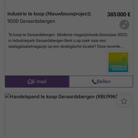
ontvangen. Vermelde afmetingen zijn informatief en niet
bindend.
Meer weten?
Industrie te koop (Nieuwbouwproject)
385 000 €
9500
Geraardsbergen
Te koop te Geraardsbergen. Moderne magazijnloods (bouwjaar 2022)
in industriepark Geraardsbergen Bent u op zoek naar een
opslagplaats/magazijn op een strategische locatie? Deze recente
loods, gelegen in het industriepark van Geraardsbergen, biedt een
ideale combinatie van bereikbaarheid, functionaliteit en moderne
voorzieningen. De loods werd gebouwd in 2022 en verkeert in
uitstekende staat. Dankzij de twee sectionale poorten is het gebouw
bijzonder toegankelijk voor vrachtverkeer en logistieke activiteiten.
E-mail
Bellen
Kenmerken: Bouwjaar: 2022 Nuttige oppervlakte : +- 200 m2 Twee
sectionale poorten Recente en goed onderhouden infrastructuur
Geschikt voor opslag, logistiek of lichte industrie Gelegen in een vlot
bereikbaar industriepark Deze eigendom is ideaal voor ondernemers
die op zoek zijn naar een efficiënte en moderne bedrijfsruimte op een
gunstige locatie. Vermelde afmetingen in deze advertentie zijn
informatief en niet bindend.
Meer weten?