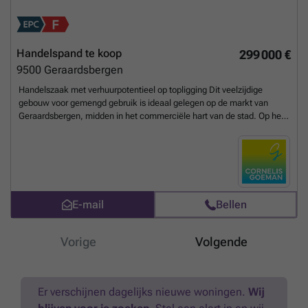
Handelspand te koop
299 000 €
9500
Geraardsbergen
Handelszaak met verhuurpotentieel op topligging Dit veelzijdige
gebouw voor gemengd gebruik is ideaal gelegen op de markt van
Geraardsbergen, midden in het commerciële hart van de stad. Op het
gelijkvloers bevindt zich een handelszaak met uitstekende
zichtbaarheid en passage. De woning zelf omvat 2badkamers, keuken
en vijf slaapkamers, wat ruime mogelijkheden biedt voor kamer- of
residentiële verhuur. Dankzij de aanwezige lift is het pand bovendien
vlot toegankelijk. Een unieke opportuniteit voor wie wonen,
ondernemen en investeren wil combineren op een centrale ligging.
E-mail
Bellen
Interesse? Contacteer Katrien vandaag nog voor een persoonlijke
rondleiding. ### – ### Vraagprijs: €299.000
Meer weten?
Vorige
Volgende
Er verschijnen dagelijks nieuwe woningen.
Wij