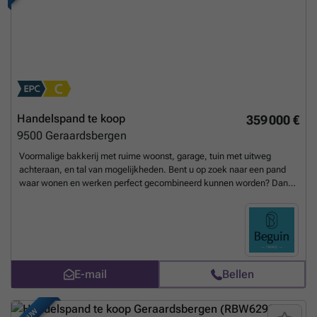
Handelspand te koop
359 000 €
9500
Geraardsbergen
Voormalige bakkerij met ruime woonst, garage, tuin met uitweg
achteraan, en tal van mogelijkheden. Bent u op zoek naar een pand
waar wonen en werken perfect gecombineerd kunnen worden? Dan
biedt deze voormalige bakkerij met ruime woonst een unieke kans.
Gelegen langs de Lessensestraat, een belangrijke invalsweg naar het
centrum van Geraardsbergen, geniet dit eigendom van een
uitstekende zichtbaarheid en een vlotte bereikbaarheid. Het
handelsgedeelte bestaat uit een charmant winkelgedeelte met
authentieke uitstraling, een ruime bakkerijruimte en diverse
E-mail
Bellen
opslagmogelijkheden. De aanwezige bakkerijtoestellen kunnen,
indien gewenst, mee overgenomen worden. Hierdoor is een heropstart
van een bakkerij perfect mogelijk, het pand leent zich eveneens