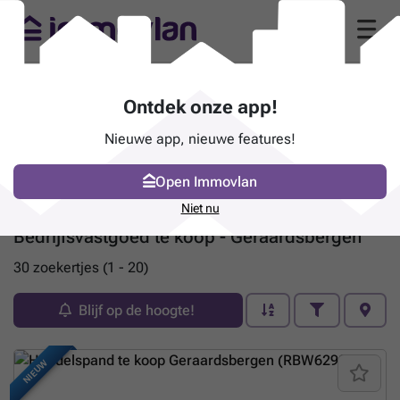
Ontdek onze app!
Nieuwe app, nieuwe features!
Open Immovlan
Niet nu
Bedrijfsvastgoed te koop - Geraardsbergen
30 zoekertjes (1 - 20)
Blijf op de hoogte!
NIEUW