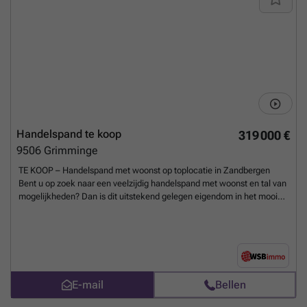
Handelspand te koop
319 000 €
9506
Grimminge
TE KOOP – Handelspand met woonst op toplocatie in Zandbergen
Bent u op zoek naar een veelzijdig handelspand met woonst en tal van
mogelijkheden? Dan is dit uitstekend gelegen eigendom in het mooie
Zandbergen, tussen Ninove en Geraardsbergen. Dit pand geniet een
sterke lokale naamsbekendheid en werd jarenlang succesvol
uitgebaat als taverne. Dankzij de strategische ligging, ruime
oppervlakte en veelzijdige indeling biedt het tal van opportuniteiten
voor horeca, handelsactiviteiten en een combinatie van wonen en
werken. Indeling handelsgedeelte - Restaurantzaal met plaats voor
E-mail
Bellen
ongeveer 45 personen - Gezellig terras met capaciteit voor circa 45
personen - Ingerichte keuken - Afzonderlijke dames- en herentoiletten