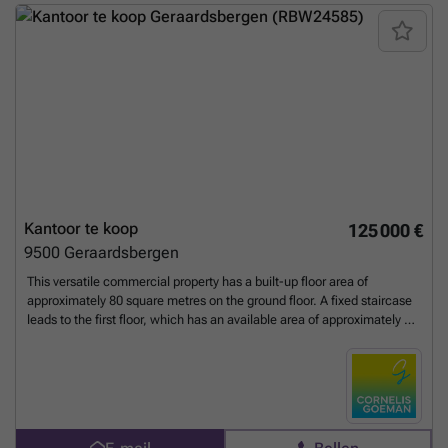
- Volledig onderkelderd Appartement - Ruime en lichtrijke leefruimte -
3 volwaardige slaapkamers - Badkamer voorzien van alle comfort
Troeven - Recent vernieuwd dak en nieuwe Velux-dakramen - Geen
asbest aanwezig! - Ruime parkeermogelijkheden in de directe
omgeving - Strategische ligging tussen Ninove en Geraardsbergen -
Ideaal voor horeca, handelszaak of gemengd gebruik - Combinatie
van wonen en werken onder één dak - Tal van mogelijkheden dankzij
de ruime bruikbare oppervlakte van 234 m² Interesse in dit veelzijdige
pand? Neem gerust contact met ons op voor meer informatie of een
bezoek ter plaatse.
Meer weten?
Kantoor te koop
125 000 €
9500
Geraardsbergen
This versatile commercial property has a built-up floor area of
approximately 80 square metres on the ground floor. A fixed staircase
leads to the first floor, which has an available area of approximately 50
square metres and currently has a toilet and sanitary facilities. The
attic floor of approximately 50 square metres also offers plenty of
opportunities for expansion. The ground floor commercial space has a
display window width of approximately 7.71 metres and a usable area
of approximately 80 square metres. After renovation, this property
could offer many opportunities, including retail, catering, office space,