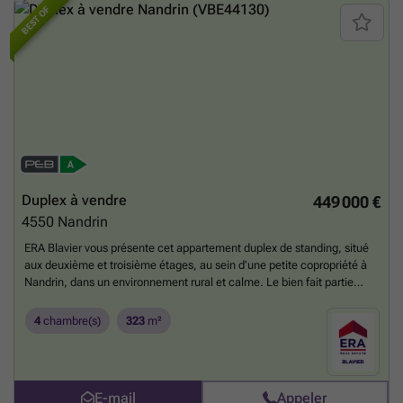
BEST OF
Duplex à vendre
449 000 €
4550
Nandrin
ERA Blavier vous présente cet appartement duplex de standing, situé
aux deuxième et troisième étages, au sein d’une petite copropriété à
Nandrin, dans un environnement rural et calme. Le bien fait partie
d’une construction récente de 2015 et est en parfait état général, sans
travaux à prévoir. Le duplex bénéficie d’une très grande pièce de vie
4
chambre(s)
323
m²
entièrement ouverte, regroupant le salon, la salle à manger et la
cuisine, offrant de beaux volumes. Le premier niveau du duplex se
compose de trois chambres et de deux salles de bains. À l’étage
supérieur, le bien dispose d’une quatrième chambre, d’un grand
E-mail
Appeler
grenier, ainsi que d’un studio aménagé avec entrée indépendante. Ce