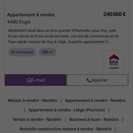
240 000 €
Appartement à vendre
4480
Engis
Idéalement situé dans un éco-quartier d'Hermalle-sous-Huy, près
d'une crèche et d'une école primaire, non loin de commerces et de
l'axe rapide menant de Huy à Liège. Superbe appartement 3
chambres composé comme suit : séjour cuisine ouverte, terrasse bien
3
chambre(s)
125
m²
exposée, hall de nuit, 3 chambres dont 1 chambre avec douche, salle
de bain, wc séparé, parking 1 voiture, local technique. Ce bien
dispose également d’un emplacement de parking privatif et d’un local
vélos/poubelles commun. Caractéristiques techniques : Chauffage
central gaz de ville, VMC, châssis double vitrage PVC, électricité
E-mail
Appeler
conforme et PEB A. 📞 Intéressé(e) ? Ne tardez plus et contactez votre
agent immobilier de proximité !
En savoir plus ?
Maison à vendre - Nandrin
Appartement à vendre - Nandrin
Appartement à vendre - Liège (Province)
Terrain à vendre - Nandrin
Business à louer - Nandrin
Nouvelle construction maison à vendre - Nandrin