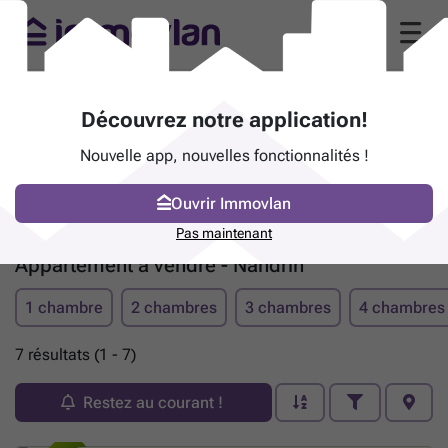
Découvrez notre application!
Nouvelle app, nouvelles fonctionnalités !
Ouvrir Immovlan
Pas maintenant
Appartement à vendre - Nandrin
1 chambre
2 chambres
3 chambres
4 chambres
7 résultats (1 - 7)
Restez au courant !