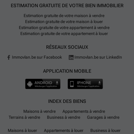
électriques. Si vous devez voyager en avion, Liège
ESTIMATION GRATUITE DE VOTRE BIEN IMMOBILIER
Airport se trouve à environ 20 minutes en voiture.
Estimation gratuite de votre maison à vendre
Estimation gratuite de votre maison à louer
Estimation gratuite de votre appartement à vendre
Estimation gratuite de votre appartement à louer
RÉSEAUX SOCIAUX
Immovlan.be sur Facebook
Immovlan.be sur LinkedIn
APPLICATION MOBILE
INDEX DES BIENS
Maisons à vendre
Appartements à vendre
Terrains à vendre
Business à vendre
Garages à vendre
Maisons à louer
Appartements à louer
Business à louer