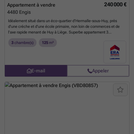
240 000 €
Appartement à vendre
4480
Engis
Idéalement situé dans un éco-quartier d'Hermalle-sous-Huy, près
d'une crèche et d'une école primaire, non loin de commerces et de
l'axe rapide menant de Huy à Liège. Superbe appartement 3
chambres composé comme suit : séjour cuisine ouverte, terrasse bien
3
chambre(s)
125
m²
exposée, hall de nuit, 3 chambres dont 1 chambre avec douche, salle
de bain, wc séparé, parking 1 voiture, local technique. Ce bien
dispose également d’un emplacement de parking privatif et d’un local
vélos/poubelles commun. Caractéristiques techniques : Chauffage
central gaz de ville, VMC, châssis double vitrage PVC, électricité
E-mail
Appeler
conforme et PEB A. 📞 Intéressé(e) ? Ne tardez plus et contactez votre
agent immobilier de proximité !
En savoir plus ?