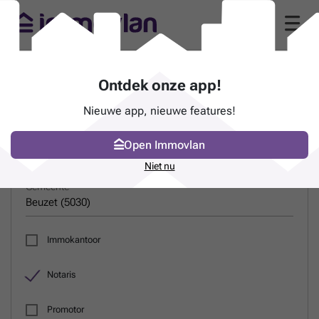
Gids van notarissen in Beuzet (5030)
Ontdek onze app!
Nieuwe app, nieuwe features!
ZOEK EEN PROFESSIONAL
Open Immovlan
Naam
Niet nu
Gemeente
Immokantoor
Notaris
Promotor