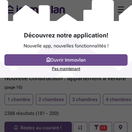
Découvrez notre application!
Nouvelle app, nouvelles fonctionnalités !
Ouvrir Immovlan
Pas maintenant
Nouvelle construction : appartement à vendre
(page 10)
1 chambre
2 chambres
3 chambres
4 chambres
2388 résultats (181 - 200)
Restez au courant !
+1