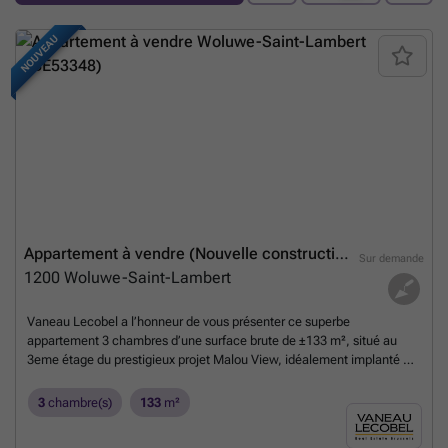
NOUVEAU
Appartement à vendre (Nouvelle construction)
Sur demande
1200
Woluwe-Saint-Lambert
Vaneau Lecobel a l’honneur de vous présenter ce superbe
appartement 3 chambres d’une surface brute de ±133 m², situé au
3eme étage du prestigieux projet Malou View, idéalement implanté à
Woluwe-Saint-Lambert, dans un environnement verdoyant et
recherché. Baigné de lumière, l’appartement se compose d’un vaste
3
chambre(s)
133
m²
hall d’entrée avec espace vestiaire intégré et toilette invités, menant
vers un séjour lumineux de ±46 m² avec cuisine ouverte entièrement