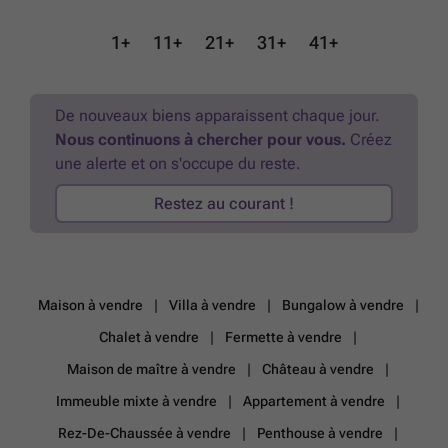
chambres et une salle de douche (lavabo, douche). L'appartement se
trouve dans un immeuble à l'architecture sobre et élégante offrant un
1+
11+
21+
31+
41+
cadre de vie d’exception et un confort optimal (chauffage au sol,
domotique, isolation performante...). Une attention particulière est
également portée à la qualité des finitions et à la performance
énergétique. PEB A. Parking en supplément. Local sécurisé pour
De nouveaux biens apparaissent chaque jour.
vélos. Vente sous le régime de la TVA (21 %). Possibilité de bénéficier
Nous continuons à chercher pour vous.
Créez
de la TVA à 6 %, sous conditions. À découvrir sans tarder chez L&P
une alerte et on s'occupe du reste.
!
En savoir plus ?
Restez au courant !
Maison à vendre
Villa à vendre
Bungalow à vendre
Chalet à vendre
Fermette à vendre
Maison de maître à vendre
Château à vendre
Immeuble mixte à vendre
Appartement à vendre
Rez-De-Chaussée à vendre
Penthouse à vendre