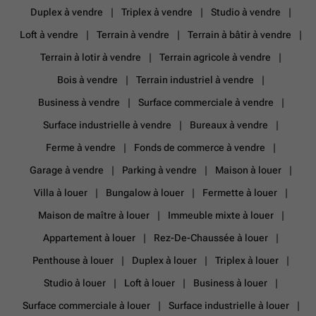
Duplex à vendre
Triplex à vendre
Studio à vendre
Loft à vendre
Terrain à vendre
Terrain à bâtir à vendre
Terrain à lotir à vendre
Terrain agricole à vendre
Bois à vendre
Terrain industriel à vendre
Business à vendre
Surface commerciale à vendre
Surface industrielle à vendre
Bureaux à vendre
Ferme à vendre
Fonds de commerce à vendre
Garage à vendre
Parking à vendre
Maison à louer
Villa à louer
Bungalow à louer
Fermette à louer
Maison de maître à louer
Immeuble mixte à louer
Appartement à louer
Rez-De-Chaussée à louer
Penthouse à louer
Duplex à louer
Triplex à louer
Studio à louer
Loft à louer
Business à louer
Surface commerciale à louer
Surface industrielle à louer