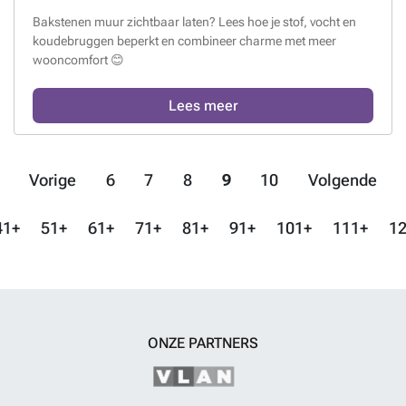
Bakstenen muur zichtbaar laten? Lees hoe je stof, vocht en
koudebruggen beperkt en combineer charme met meer
wooncomfort 😊
Lees meer
Vorige
6
7
8
9
10
Volgende
41+
51+
61+
71+
81+
91+
101+
111+
12
ONZE PARTNERS