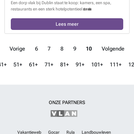
Een dorp vlak bij Dublin staat te koop: kamers, een spa,
restaurants en een sterk hotelpotentieel 🏡💼
Lees meer
Vorige
6
7
8
9
10
Volgende
41+
51+
61+
71+
81+
91+
101+
111+
12
ONZE PARTNERS
Vakantieweb
Gocar
Rula
Landbouwleven