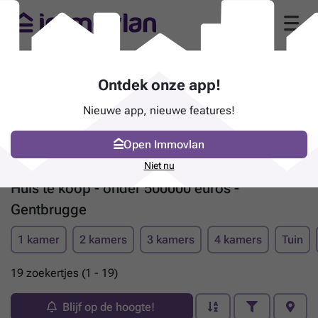
Ontdek onze app!
Nieuwe app, nieuwe features!
Open Immovlan
Niet nu
Huis te koop - onder 500000 euros -
Gentbrugge
1 kamer
2 kamers
3 kamers
4 kamers
Tuin
19 zoekertjes (1 - 19)
Blijf op de hoogte!