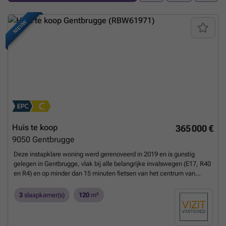
NIEUW
Huis te koop
365 000 €
9050
Gentbrugge
Deze instapklare woning werd gerenoveerd in 2019 en is gunstig
gelegen in Gentbrugge, vlak bij alle belangrijke invalswegen (E17, R40
en R4) en op minder dan 15 minuten fietsen van het centrum van
Gent. Het gelijkvloers omvat een open inkomhal met lichtrijke
woonkamer en open keuken. Op de eerste verdieping bevinden zich
3
slaapkamer(s)
120
m²
een nachthal, afzonderlijk toilet, badkamer en een slaapkamer. De
tweede verdieping telt nog twee extra slaapkamers. Verder beschikt
de woning over een gezellige stadstuin, ideaal om in alle rust te