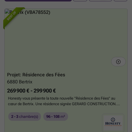
BEST OF
Projet: Résidence des Fées
6880
Bertrix
269 900 € - 299 900 €
Honesty vous présente la toute nouvelle "Résidence des Fées" au
cœur de Bertrix. Une résidence signée GERARD CONSTRUCTION.
33% VENDU !! PEB A !! La résidence propose des appartements 2 et 3
chambres tout confort. Sa situation exceptionnelle vous permet un
2 - 3
chambre(s)
96 - 108
m²
accès aisé à toutes les commodités de Bertrix, les commerces, les
écoles, les transports dont la gare. La conception de ce magnifique
projet intègre les dernières techniques de construction basse énergie.