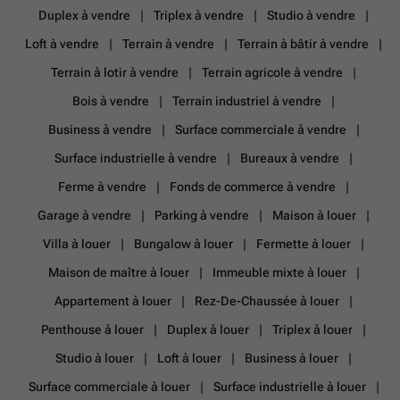
Duplex à vendre
Triplex à vendre
Studio à vendre
Loft à vendre
Terrain à vendre
Terrain à bâtir à vendre
Terrain à lotir à vendre
Terrain agricole à vendre
Bois à vendre
Terrain industriel à vendre
Business à vendre
Surface commerciale à vendre
Surface industrielle à vendre
Bureaux à vendre
Ferme à vendre
Fonds de commerce à vendre
Garage à vendre
Parking à vendre
Maison à louer
Villa à louer
Bungalow à louer
Fermette à louer
Maison de maître à louer
Immeuble mixte à louer
Appartement à louer
Rez-De-Chaussée à louer
Penthouse à louer
Duplex à louer
Triplex à louer
Studio à louer
Loft à louer
Business à louer
Surface commerciale à louer
Surface industrielle à louer