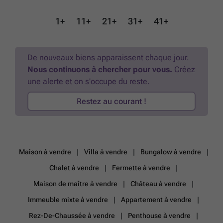
de matériaux durables - de faibles coûts énergétiques, un confort
optimal et une TVA de 6 % possible à l'achat. De Stip bénéficie d'un
1+
11+
21+
31+
41+
emplacement à Gentbrugge. Atouts : - Logements économes en
énergie (niveau E inférieur à E10) - Géothermie collective via ESCO -
TVA de 6 % possible - Emplacement calme et verdoyant - Architecture
de qualité Contactez-nous dès aujourd'hui au ### pour plus
De nouveaux biens apparaissent chaque jour.
d'informations. Les rendus présentés sont uniquement à titre illustratif
Nous continuons à chercher pour vous.
Créez
et peuvent différer de la réalisation finale. En cas de différences ou de
une alerte et on s'occupe du reste.
divergences d'interprétation, le cahier des charges et les plans
prévalent toujours sur les représentations visuelles.
En savoir plus ?
Restez au courant !
Maison à vendre
Villa à vendre
Bungalow à vendre
Chalet à vendre
Fermette à vendre
Maison de maître à vendre
Château à vendre
Immeuble mixte à vendre
Appartement à vendre
Rez-De-Chaussée à vendre
Penthouse à vendre