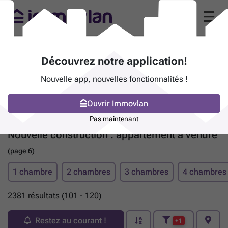
Découvrez notre application!
Nouvelle app, nouvelles fonctionnalités !
Ouvrir Immovlan
Pas maintenant
Nouvelle construction : appartement à vendre
(page 6)
1 chambre
2 chambres
3 chambres
4 chambres
2381 résultats (101 - 120)
Restez au courant !
+1