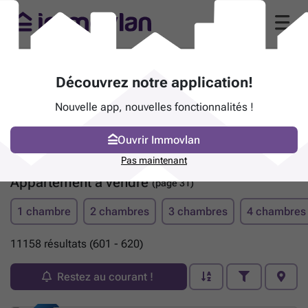
Découvrez notre application!
Nouvelle app, nouvelles fonctionnalités !
Ouvrir Immovlan
Pas maintenant
Appartement à vendre
(page 31)
1 chambre
2 chambres
3 chambres
4 chambres
11158 résultats (601 - 620)
Restez au courant !