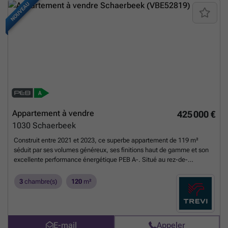
NOUVEAU
Appartement à vendre
425 000 €
1030
Schaerbeek
Construit entre 2021 et 2023, ce superbe appartement de 119 m²
séduit par ses volumes généreux, ses finitions haut de gamme et son
excellente performance énergétique PEB A-. Situé au rez-de-
chaussée, il bénéficie d'un magnifique espace extérieur orienté sud-
est comprenant deux terrasses totalisant ±25 m² et un jardin privatif de
3
chambre(s)
120
m²
±15 m², sans vis-à-vis direct. Le spacieux séjour de ±38,5 m²
accueille une cuisine ouverte entièrement équipée, réalisée sur
mesure avec des matériaux de qualité. Deux espaces de rangement
complètent idéalement cet espace : une arrière-cuisine pouvant
E-mail
Appeler
accueillir un second réfrigérateur et des provisions, ainsi qu'un local