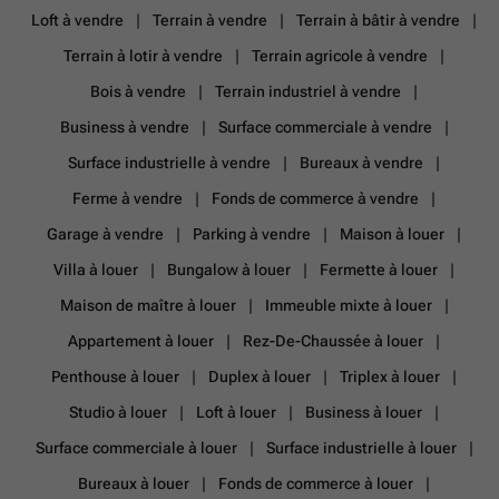
Loft à vendre
Terrain à vendre
Terrain à bâtir à vendre
Terrain à lotir à vendre
Terrain agricole à vendre
Bois à vendre
Terrain industriel à vendre
Business à vendre
Surface commerciale à vendre
Surface industrielle à vendre
Bureaux à vendre
Ferme à vendre
Fonds de commerce à vendre
Garage à vendre
Parking à vendre
Maison à louer
Villa à louer
Bungalow à louer
Fermette à louer
Maison de maître à louer
Immeuble mixte à louer
Appartement à louer
Rez-De-Chaussée à louer
Penthouse à louer
Duplex à louer
Triplex à louer
Studio à louer
Loft à louer
Business à louer
Surface commerciale à louer
Surface industrielle à louer
Bureaux à louer
Fonds de commerce à louer