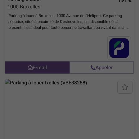
1000
Bruxelles
Parking à louer à Bruxelles, 1000 Avenue de l'Héliport. Ce parking
sécurisé, situé à proximité de Destouvelles, est disponible dès à
présent. Il est idéal pour toute personne travaillant ou vivant dans la
région. Vous souhaitez en savoir plus ? Consultez notre site web pour
connaître toutes les options disponibles. Vous pouvez réserver
directement votre parking sur le lien suivant : ### %20-
%20brussel/avenue-de-l-heliport-92-bruxelles-2727?
utm_source=ubiflow&utm_medium=referral&utm_campaign=parking
_listing&utm_content=be
En savoir plus ?
E-mail
Appeler