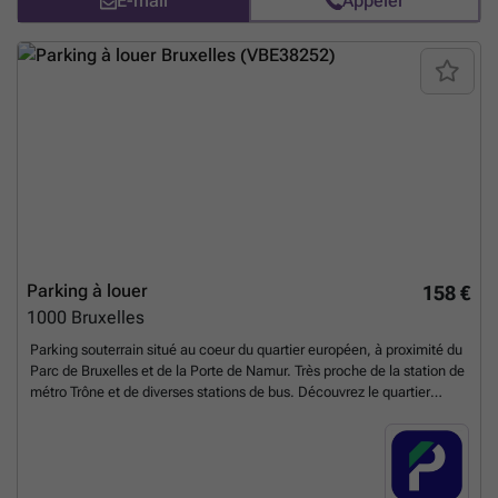
E-mail
Appeler
_listing&utm_content=be
En savoir plus ?
Parking à louer
158 €
1000
Bruxelles
Parking souterrain situé au coeur du quartier européen, à proximité du
Parc de Bruxelles et de la Porte de Namur. Très proche de la station de
métro Trône et de diverses stations de bus. Découvrez le quartier
Léopold et ses ambassades, la place du Luxembourg, le Palais des
Académies... Endroit idéal pour les travailleurs ou les résidents qui
recherchent une solution de stationnement sécuritaire et facile.
Réservez rapidement ou contactez-nous pour plus d'informations. #
Ce parking propose aussi des bornes de recharge pour votre véhicule