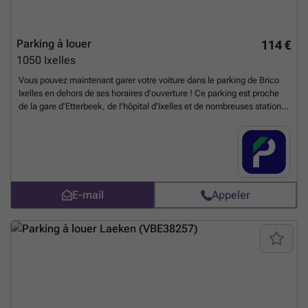
Parking à louer
114 €
1050
Ixelles
Vous pouvez maintenant garer votre voiture dans le parking de Brico
Ixelles en dehors de ses horaires d'ouverture ! Ce parking est proche
de la gare d'Etterbeek, de l'hôpital d'Ixelles et de nombreuses stations
de transports en commun, très pratique pour les résidents du quartier !
Places disponibles limitées, ne manquez pas votre chance, abonnez-
vous à ce parking maintenant ! Vous pouvez réserver directement
votre parking sur le lien suivant : ### %20-%20elsene/avenue-de-la-
couronne-330-ixelles-2630?
utm_source=ubiflow&utm_medium=referral&utm_campaign=parking
E-mail
Appeler
_listing&utm_content=be
En savoir plus ?