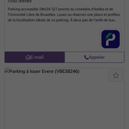
1050
Ixelles
Parking accessible 24h/24 7j/7 proche du cimetière d'Ixelles et de
l'Université Libre de Bruxelles. Louez ou réservez une place et profitez
de la localisation idéale de ce parking. À deux pas de l'arrêt de bus
Buyl et des lignes de tram 7 et 25 à l'arrêt Roffiaen, vous avez
également la gare d'Etterbeek à moins de 10 minutes à pied.
N'attendez pas et profitez des durées de location flexibles (Journée en
semaine, 24/7) et garez votre voiture en toute sécurité à Ixelles. Vous
pouvez réserver directement votre parking sur le lien suivant : ###
%20-%20elsene/avenue-des-saisons-98-ixelles-2851?
E-mail
Appeler
utm_source=ubiflow&utm_medium=referral&utm_campaign=parking
_listing&utm_content=be
En savoir plus ?