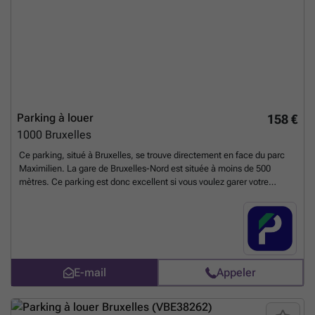
Parking à louer
158 €
1000
Bruxelles
Ce parking, situé à Bruxelles, se trouve directement en face du parc
Maximilien. La gare de Bruxelles-Nord est située à moins de 500
mètres. Ce parking est donc excellent si vous voulez garer votre
voiture pour prendre le train ou travailler à proximité. Il y a également
un arrêt de bus à moins de 200 mètres et de nombreuses entreprises à
proximité, telles que le SPF Justice, ENGIE, etc. N'hésitez pas à
réserver cette place de parking au BePark. Vous pouvez réserver
directement votre parking sur le lien suivant : ### %20-
%20brussel/avenue-de-l-heliport-40-44-ville-de-bruxelles-2874?
E-mail
Appeler
utm_source=ubiflow&utm_medium=referral&utm_campaign=parking
_listing&utm_content=be
En savoir plus ?