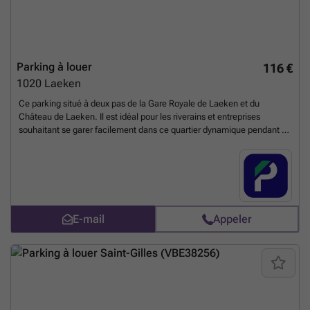
Parking à louer
116 €
1020
Laeken
Ce parking situé à deux pas de la Gare Royale de Laeken et du
Château de Laeken. Il est idéal pour les riverains et entreprises
souhaitant se garer facilement dans ce quartier dynamique pendant la
journée. Il est également situé à côté de l'arrêt Outre-Mer. Réservez
dès maintenant votre abonnement dans ce parking sécurisé ! Vous
pouvez réserver directement votre parking sur le lien suivant : ###
%20-%20laken/avenue-de-la-reine-252-ville-de-bruxelles-2855?
utm_source=ubiflow&utm_medium=referral&utm_campaign=parking
_listing&utm_content=be
En savoir plus ?
E-mail
Appeler