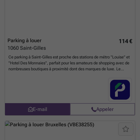
Parking à louer
114 €
1060
Saint-Gilles
Ce parking à Saint-Gilles est proche des stations de métro "Louise" et
"Hotel Des Monnaies", parfait pour les amateurs de shopping avec de
nombreuses boutiques à proximité dont des marques de luxe. Le
parking est disponible 24h / 24, 7j / 7, c'est aussi une excellente
solution de parking pour vous si vous vivez ou travaillez dans cette
zone! Vous pouvez réserver directement votre parking sur le lien
suivant : ### %20-%20sint-gillis/avenue-de-la-toison-d-or-61-saint-
gilles-2824?
utm_source=ubiflow&utm_medium=referral&utm_campaign=parking
E-mail
Appeler
_listing&utm_content=be
En savoir plus ?