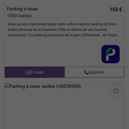
Parking à louer
152 €
1050
Ixelles
Vous pouvez maintenant garer votre voiture dans le parking de Brico
Ixelles (Avenue de la Couronne 330) en dehors de ses horaires
d'ouverture ! Ce parking est proche de la gare d'Etterbeek, de l'hôpital
d'Ixelles et de nombreuses stations de transports en commun, très
pratique pour les résidents du quartier ! Places disponibles limitées, ne
manquez pas votre chance, abonnez-vous à ce parking maintenant !
Vous pouvez réserver directement votre parking sur le lien suivant :
### %20-%20elsene/avenue-de-la-couronne-330-ixelles-2742?
utm_source=ubiflow&utm_medium=referral&utm_campaign=parking
E-mail
Appeler
_listing&utm_content=be
En savoir plus ?