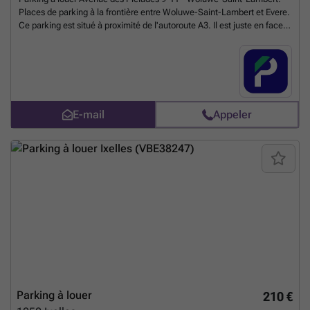
Places de parking à la frontière entre Woluwe-Saint-Lambert et Evere.
Ce parking est situé à proximité de l'autoroute A3. Il est juste en face
de l'arrêt de bus Pléiades ou passent les lignes 27 et 79. Ce parking
est idéal pour les résidents afin qu'ils puissent garer leur voiture en
toute sécurité et aussi ceux qui travaillent dans la région. Réservez
votre place de parking en ligne dès maintenant ! Vous pouvez réserver
directement votre parking sur le lien suivant : ### %20-%20sint-
lambrechts-woluwe/avenue-des-pleiades-9-11-woluwe-saint-
E-mail
Appeler
lambert-3053?
utm_source=ubiflow&utm_medium=referral&utm_campaign=parking
_listing&utm_content=be
En savoir plus ?
Parking à louer
210 €