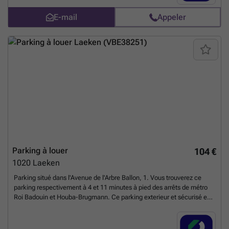
électrique ou hybride. Accès de la borne via votre carte MSP (EDI ou
E-mail
Appeler
autre) et tarif de la borne en vigueur # Vous pouvez réserver
directement votre parking sur le lien suivant : ### %20-
%20brussel/avenue-des-arts-53-ville-de-bruxelles-3020?
utm_source=ubiflow&utm_medium=referral&utm_campaign=parking
_listing&utm_content=be
En savoir plus ?
Parking à louer
104 €
1020
Laeken
Parking situé dans l'Avenue de l'Arbre Ballon, 1. Vous trouverez ce
parking respectivement à 4 et 11 minutes à pied des arrêts de métro
Roi Badouin et Houba-Brugmann. Ce parking exterieur et sécurisé est
accessible 24/7. Vous etes egalement proche de l'atomium. Réservez
rapidement ou contactez-nous pour plus d'informations. Vous pouvez
réserver directement votre parking sur le lien suivant : ### %20-