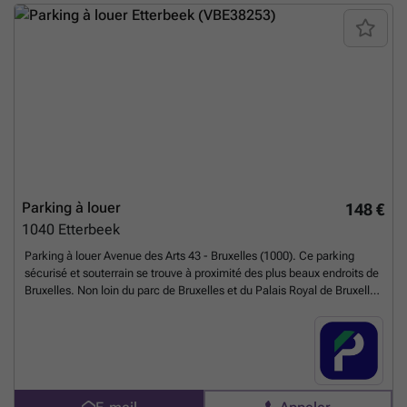
aujourd'hui pour réserver votre emplacement. Vous pouvez réserver
directement votre parking sur le lien suivant : ###
En savoir plus ?
Parking à louer
148 €
1040
Etterbeek
Parking à louer Avenue des Arts 43 - Bruxelles (1000). Ce parking
sécurisé et souterrain se trouve à proximité des plus beaux endroits de
Bruxelles. Non loin du parc de Bruxelles et du Palais Royal de Bruxelles
ce parking est très facilement accessible. Si vous travaillez ou habitez
dans le quartier et que vous cherchez une place de parking, n'hésitez
pas à le réserver en ligne. Vous pouvez réserver directement votre
parking sur le lien suivant : ### %20-%20brussels/avenue-des-arts-
43-bruxelles-3064?
utm_source=ubiflow&utm_medium=referral&utm_campaign=parking