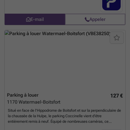
%20laken/avenue-des-citronniers-70-laeken-2592?
utm_source=ubiflow&utm_medium=referral&utm_campaign=parking
_listing&utm_content=be
En savoir plus ?
E-mail
Appeler
Parking à louer
127 €
1170
Watermael-Boitsfort
Situé en face de l'Hippodrome de Boitsfort et sur la perpendiculaire de
la chaussée de la Hulpe, le parking Coccinelle vient d'être
entièrement remis à neuf. Équipé de nombreuses caméras, ce
nouveau parking est entièrement sécurisé et les places sont vite