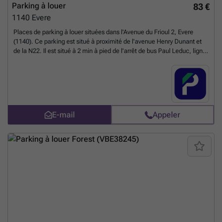
Parking à louer
83 €
1140
Evere
Places de parking à louer situées dans l'Avenue du Frioul 2, Evere
(1140). Ce parking est situé à proximité de l'avenue Henry Dunant et
de la N22. Il est situé à 2 min à pied de l'arrêt de bus Paul Leduc, ligne
21. L'arrêt de tram Pentathlon, ligne 62, est situé à 300m. Ce parking
est proche de nombreuses écoles, magasins et du centre commercial
Evere. Ce parking est idéal pour ceux qui travaillent dans la région.
Réservez votre place de parking en ligne dès maintenant ! Vous
pouvez réserver directement votre parking sur le lien suivant : ###
%20-%20evere/avenue-du-frioul-2-10-evere-2738?
E-mail
Appeler
utm_source=ubiflow&utm_medium=referral&utm_campaign=parking
_listing&utm_content=be
En savoir plus ?