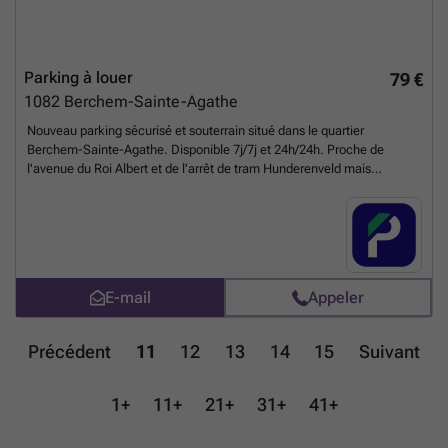
Parking à louer
79 €
1082
Berchem-Sainte-Agathe
Nouveau parking sécurisé et souterrain situé dans le quartier
Berchem-Sainte-Agathe. Disponible 7j/7j et 24h/24h. Proche de
l'avenue du Roi Albert et de l'arrêt de tram Hunderenveld mais
également des arrêts de bus Hunderenveld et Saint Monnet.
Egalement situé à 3 minutes à pieds de la gare Groot-Bijgaarden. Idéal
pour personne vivant ou travaillant dans les alentours. N'hésitez pas à
réserver votre place ! Vous pouvez réserver directement votre parking
sur le lien suivant : ### %20-%20sint-agatha-berchem/avenue-du-
hunderenveld-7-berchem-sainte-agathe-3026?
E-mail
Appeler
utm_source=ubiflow&utm_medium=referral&utm_campaign=parking
_listing&utm_content=be
En savoir plus ?
Précédent
11
12
13
14
15
Suivant
1+
11+
21+
31+
41+