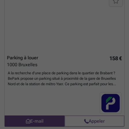
Parking à louer
158 €
1000
Bruxelles
A la recherche d'une place de parking dans le quartier de Brabant ?
BePark propose un parking situé à proximité de la gare de Bruxelles
Nord et de la station de métro Yser. Ce parking est parfait pour les
riverains qui vivent et travaillent dans cette zone, vous pouvez garer
votre voiture quand vous le souhaitez pour un prix mensuel avantageux
! Vous pouvez réserver directement votre parking sur le lien suivant :
### %20-%20brussel/avenue-de-l-heliport-46-bruxelles-2705?
utm_source=ubiflow&utm_medium=referral&utm_campaign=parking
_listing&utm_content=be
En savoir plus ?
E-mail
Appeler