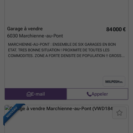
Garage à vendre
84 000 €
6030
Marchienne-au-Pont
MARCHIENNE-AU-PONT : ENSEMBLE DE SIX GARAGES EN BON
ETAT. TRES BONNE SITUATION ! PROXIMITE DE TOUTES LES
COMMODITES. ZONE A FORTE DENSITE DE POPULATION !! GROSSE
DEMANDE LOCATIVE ! PRIX : 84000 EUROS. CONTACTER MONSIEUR
MORET AU ### AGENCES ET INTERMEDIAIRES S'ABSTENIR
!!!!!!!!!!!!!!!!!!!!!!
En savoir plus ?
E-mail
Appeler
NOUVEAU