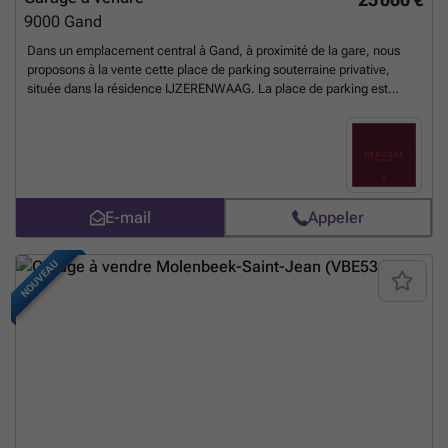
9000
Gand
Dans un emplacement central à Gand, à proximité de la gare, nous
proposons à la vente cette place de parking souterraine privative,
située dans la résidence IJZERENWAAG. La place de parking est
accessible par l'entrée située dans la Smedenpoort.
CARACTÉRISTIQUES : • Identification : numéro 15 • Situation :
souterraine • Résidence : IJZERENWAAG • Sécurisé et facilement
accessible • Emplacement idéal à proximité de la gare Cette place de
parking dans un emplacement de choix vous intéresse ? N'hésitez pas
à nous contacter pour plus d'informations. Simon ### ou ###
En
E-mail
Appeler
savoir plus ?
NOUVEAU