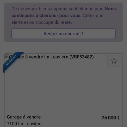
copropriétaires, avec des charges réduites d'environ 140 €/an par
De nouveaux biens apparaissent chaque jour.
Nous
garage. Prix : 29.000 € par unité. Estimation locative : ± 150 €/mois par
continuons à chercher pour vous.
Créez une
garage, offrant un excellent potentiel de rendement. Adresse,
documents et informations complémentaires disponibles sur ###
En
alerte et on s'occupe du reste.
savoir plus ?
Restez au courant !
NOUVEAU
Garage à vendre
25 000 €
7100
La Louvière