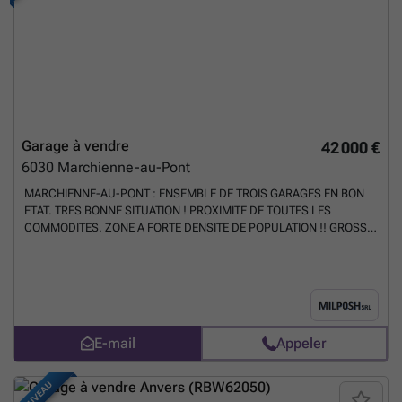
Garage à vendre
42 000 €
6030
Marchienne-au-Pont
MARCHIENNE-AU-PONT : ENSEMBLE DE TROIS GARAGES EN BON
ETAT. TRES BONNE SITUATION ! PROXIMITE DE TOUTES LES
COMMODITES. ZONE A FORTE DENSITE DE POPULATION !! GROSSE
DEMANDE LOCATIVE ! PRIX : 42000 EUROS. CONTACTER MONSIEUR
MORET AU ### AGENCES ET INTERMEDIAIRES S'ABSTENIR
!!!!!!!!!!!!!!!!!!!!!!
En savoir plus ?
E-mail
Appeler
NOUVEAU