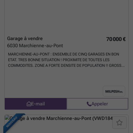
Garage à vendre
70 000 €
6030
Marchienne-au-Pont
MARCHIENNE-AU-PONT : ENSEMBLE DE CINQ GARAGES EN BON
ETAT. TRES BONNE SITUATION ! PROXIMITE DE TOUTES LES
COMMODITES. ZONE A FORTE DENSITE DE POPULATION !! GROSSE
DEMANDE LOCATIVE ! PRIX : 70000 EUROS. CONTACTER MONSIEUR
MORET AU ### AGENCES ET INTERMEDIAIRES S'ABSTENIR
!!!!!!!!!!!!!!!!!!!!!!
En savoir plus ?
E-mail
Appeler
NOUVEAU