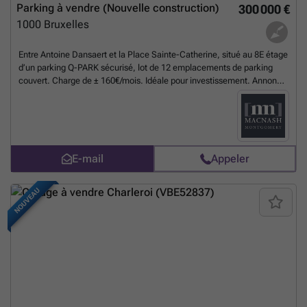
Parking à vendre (Nouvelle construction)
300 000 €
1000
Bruxelles
Entre Antoine Dansaert et la Place Sainte-Catherine, situé au 8E étage
d’un parking Q-PARK sécurisé, lot de 12 emplacements de parking
couvert. Charge de ± 160€/mois. Idéale pour investissement. Annonce
et indications non contractuelles, sous réserve de modifications. Info :
### – Tel : ### – ID 7802616
En savoir plus ?
E-mail
Appeler
NOUVEAU