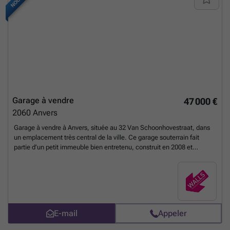
Garage à vendre
47 000 €
2060
Anvers
Garage à vendre à Anvers, située au 32 Van Schoonhovestraat, dans
un emplacement très central de la ville. Ce garage souterrain fait
partie d’un petit immeuble bien entretenu, construit en 2008 et
accessible par une porte automatique, ce qui facilite grandement
l’usage au quotidien. L’espace intérieur est généreusement conçu
pour permettre une accessibilité aisée et un usage pratique. Proposée
au prix de 47 000 €, cette propriété représente une opportunité
intéressante tant pour un usage personnel que comme
investissement. Ce garage bénéficie d’une situation idéale à
E-mail
Appeler
seulement deux minutes à pied de la Gare Centrale d’Anvers et de la
place Astrid, offrant ainsi une excellente accessibilité depuis le