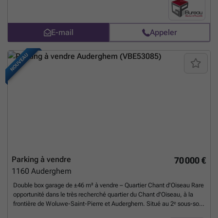
E-mail
Appeler
NOUVEAU
Parking à vendre
70 000 €
1160
Auderghem
Double box garage de ±46 m² à vendre – Quartier Chant d'Oiseau Rare
opportunité dans le très recherché quartier du Chant d'Oiseau, à la
frontière de Woluwe-Saint-Pierre et Auderghem. Situé au 2ᵉ sous-sol
de la Résidence Europa II, ce spacieux double box garage de ±46 m²