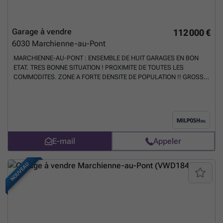
Garage à vendre
112 000 €
6030
Marchienne-au-Pont
MARCHIENNE-AU-PONT : ENSEMBLE DE HUIT GARAGES EN BON
ETAT. TRES BONNE SITUATION ! PROXIMITE DE TOUTES LES
COMMODITES. ZONE A FORTE DENSITE DE POPULATION !! GROSSE
DEMANDE LOCATIVE ! PRIX : 112000 EUROS. CONTACTER
MONSIEUR MORET AU ### AGENCES ET INTERMEDIAIRES
S'ABSTENIR !!!!!!!!!!!!!!!!!!!!!!
En savoir plus ?
E-mail
Appeler
NOUVEAU