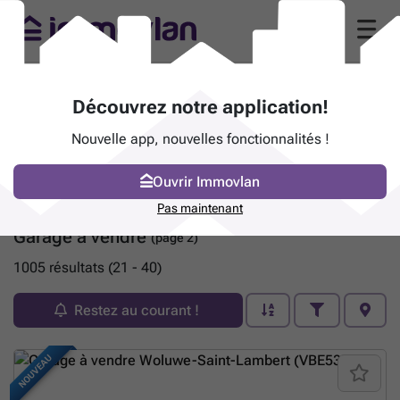
Découvrez notre application!
Nouvelle app, nouvelles fonctionnalités !
Ouvrir Immovlan
Pas maintenant
Garage à vendre
(page 2)
1005 résultats (21 - 40)
Restez au courant !
NOUVEAU