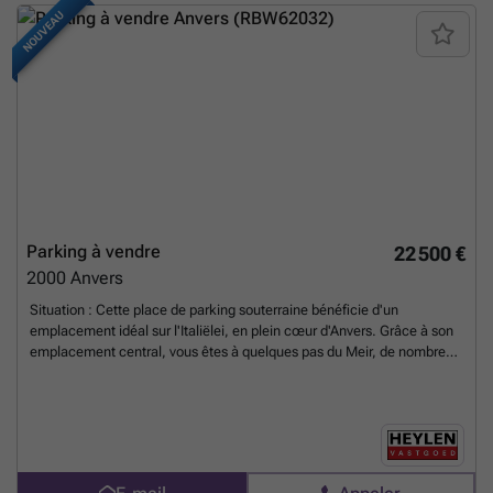
centre-ville ainsi que des axes routiers principaux. L’ensemble
NOUVEAU
immobilier respecte les normes actuelles et se trouve dans une zone
résidentielle urbaine sans risque d’inondation ni servitudes
particulières. Non soumis à la TVA, ce bien est proposé libre de toute
location et ne dispose pas de préemption ni de statut de bien protégé,
garantissant ainsi une transaction simple et transparente. Pour toute
personne recherchant un emplacement stratégique au cœur d’Anvers,
ce garage constitue une solution pratique et durable. Sa localisation
centrale et son accès sécurisé en font un atout majeur dans un
secteur recherché. N’hésitez pas à nous contacter afin d’obtenir plus
d’informations ou organiser une visite. Ce bien immobilier est
référencé sous RBW62050 ; une excellente opportunité vous attend à
Parking à vendre
22 500 €
Anvers.
En savoir plus ?
2000
Anvers
Situation : Cette place de parking souterraine bénéficie d'un
emplacement idéal sur l'Italiëlei, en plein cœur d'Anvers. Grâce à son
emplacement central, vous êtes à quelques pas du Meir, de nombreux
magasins, bureaux, universités et écoles supérieures. De plus, vous
bénéficiez d'un accès facile aux principales voies d'entrée et de sortie
de la ville. Description Cette place de parking souterraine bénéficie
d’un emplacement de premier choix au cœur d’Anvers. Le parking est
accessible via un portillon automatique et la place est idéalement
située, à proximité immédiate de l’entrée. Une solution de