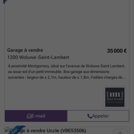
Garage à vendre
35 000 €
1200
Woluwe-Saint-Lambert
À proximité Montgomery, situé sur l’avenue de Woluwe Saint Lambert,
au sous-sol d’un petit immeuble. Box garage aux dimensions
suivantes : largeur de ± 2,1m, hauteur de ± 1,8m. Faibles charges de ±
18€/mois. Annonce et indications non contractuelles, sous réserve de
modifications. Info : ### – Tel : ### – ID 7707730
En savoir plus ?
E-mail
Appeler