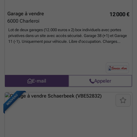
Garage à vendre
12 000 €
6000
Charleroi
Lot de deux garages (12.000 euros x 2) box individuels avec portes
privatives dans un site avec accès sécurisé. Garage 38 (+1) et Garage
11 (-1). Uniquement pour véhicule. Libre d'occupation. Charges
annuelles d'entretien (250 €/an/box). Location valeur: 85 euros/mois.
RC de base: 114 euros/garage
En savoir plus ?
E-mail
Appeler
NOUVEAU