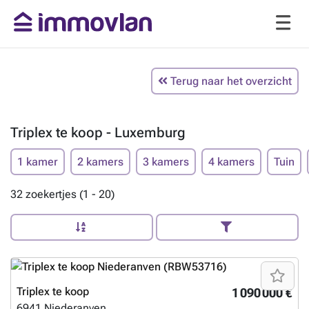
Terug naar het overzicht
Triplex te koop - Luxemburg
1 kamer
2 kamers
3 kamers
4 kamers
Tuin
32 zoekertjes (1 - 20)
Triplex te koop
1 090 000 €
6941
Niederanven