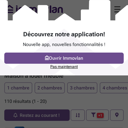
Découvrez notre application!
Nouvelle app, nouvelles fonctionnalités !
Ouvrir Immovlan
Pas maintenant
Maison à louer meublé
1 chambre
2 chambres
3 chambres
4 chambres
110 résultats (1 - 20)
Restez au courant !
+1