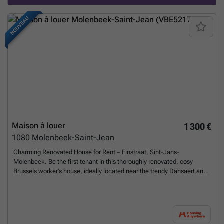
the tenant is required to set up an electricity contract. A monthly
advance of approximately 70-80€ per month will be paid directly to the
NOUVEAU
energy provider. We will be happy to assist you with this process and
will provide all the necessary details to set up the contract upon your
arrival. 🔒DEPOSIT: 1760€ This deposit will be 100% refunded after the
end of your lease, provided that all obligations are fully met (rent
payments, return of keys, etc...) 🧹 MANDATORY END-OF-STAY
CLEANING FEE: 50€ This one-time cleaning fee is mandatory and will
be charged at the end of the tenancy. 📍 LOCATION: Just a brief 6-
minute stroll from the Louise metro station and vibrant Place
Stéphanie, this fully-equipped studio offers unparalleled convenience.
🚇PUBLIC TRANSPORT NEARBY: 6 min walk to Louise station(Metro
lines 2 & 6 + Trams 92, 93 & 8)
En savoir plus ?
Maison à louer
1 300 €
1080
Molenbeek-Saint-Jean
Charming Renovated House for Rent – Finstraat, Sint-Jans-
Molenbeek. Be the first tenant in this thoroughly renovated, cosy
Brussels worker’s house, ideally located near the trendy Dansaert and
Vlaamsepoort districts. The house combines modern comfort with
authentic charm, just a 10-minute walk from the historic city centre.
About the house (50m2): . fully furnished . 1 bright bedroom with bath
and built-in washbasin in cupboard . Living room, kitchen and
separate toilet . Fully equipped kitchen: dishwasher, oven, fridge and