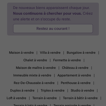
solaires - situation très centrale près du centre de Schoten, à
proximité des transports publics, des supermarchés, de la rue
De nouveaux biens apparaissent chaque jour.
commerçante, des restaurants,... - grand espace de stockage -
Nous continuons à chercher pour vous.
Créez
entièrement meublé EPC : 149 Disponible à partir du 15/04/2026.
En
une alerte et on s'occupe du reste.
savoir plus ?
Restez au courant !
Maison à vendre
Villa à vendre
Bungalow à vendre
Chalet à vendre
Fermette à vendre
Maison de maître à vendre
Château à vendre
Immeuble mixte à vendre
Appartement à vendre
Rez-De-Chaussée à vendre
Penthouse à vendre
Duplex à vendre
Triplex à vendre
Studio à vendre
Loft à vendre
Terrain à vendre
Terrain à bâtir à vendre
Terrain à lotir à vendre
Terrain agricole à vendre