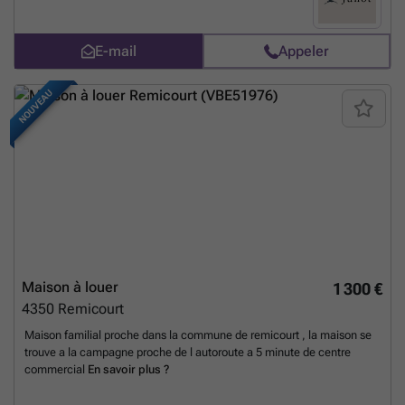
salle de bains privative. Certaines chambres avec balcon ou terrasse.
Bureau commun, buanderie équipée, garage Équipements :
ventilation double flux, adoucisseur d’eau, PEB C et finitions de
E-mail
Appeler
qualité. À proximité immédiate de l’OTAN, des transport et,
commerces Une véritable perle rare, idéal pour du coliving. À visiter
sans tarder ! A découvrir chez Victoire - Junot - ### - Tel : ###
En
NOUVEAU
savoir plus ?
Maison à louer
1 300 €
4350
Remicourt
Maison familial proche dans la commune de remicourt , la maison se
trouve a la campagne proche de l autoroute a 5 minute de centre
commercial
En savoir plus ?