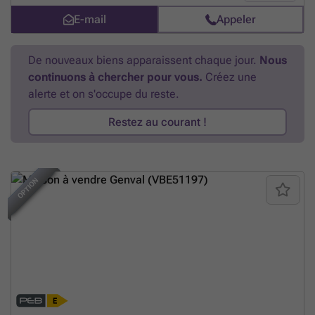
jardin orienté sud, agréable luminosité dans les pièces de vie, système
E-mail
Appeler
d’alarme, chauffage à air pulsé au gaz, installation monte-escaliers et
3 emplacements de parking extérieurs - PEB D- visite virtuelle sur
notre site - tous nos biens sur hendrix.be
En savoir plus ?
De nouveaux biens apparaissent chaque jour.
Nous
continuons à chercher pour vous.
Créez une
alerte et on s'occupe du reste.
Restez au courant !
NOUVEAU
OPTION