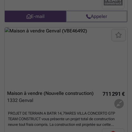
100% traditionnelle k30 (triple vitrage,14 cm d'isolation dans les murs,
entre 22 et 44 cm d'isolation en toiture,12 cm d'isolation dans le sol,
E-mail
Appeler
panneaux solaires photovoltaïques compris). Nombreuses possibilités
de personnaliser ou de modifier le projet (possibilité d'agrandissement
à petit prix). Grand choix de matériaux sans supplément. Finitions clé
sur porte en construction 100% traditionnelle avec cahier des charges
très complet. Maison témoin Classic ouverte SUR RENDEZ-VOUS
chaque samedi et dimanche de 14h00 à 18h00 à Chaumont-Gistoux,
Chemin du Bonly face au n°67. Plus d'information ### ou ###
Vente sous régime T.VA. et droit d'enregistrement. PEB exceptionnel.
Prix du projet total : 853.421€ ttc ( le calcul comprend : la T.V.A. , les
honoraires d’architecte, l’estimation des frais de raccordement et des
frais de notaire et d'enregistrement sur cet exemple de terrain sont
calculés, sont aussi compris : bilan énergétique, une réserve de
fondation, coordinateur de sécurité, le sondage du terrain, l'étude de
stabilité, le PEB, ...) Plus d'information ###
En savoir plus ?
Maison à vendre (Nouvelle construction)
711 291 €
1332
Genval
PROJET DE TERRAIN A BATIR 14,79ARES VILLA CONCERTO GTP
TEAM CONSTRUCT vous présente un projet total de construction
neuve tout frais compris. La construction est projetée sur cette
magnifique parcelle de terrain de 14,79ares idéalement située à