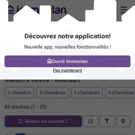
Découvrez notre application!
Nouvelle app, nouvelles fonctionnalités !
Ouvrir Immovlan
Pas maintenant
Maison à vendre - Rixensart
1 chambre
2 chambres
3 chambres
4 chambres
83 résultats (1 - 20)
Restez au courant !