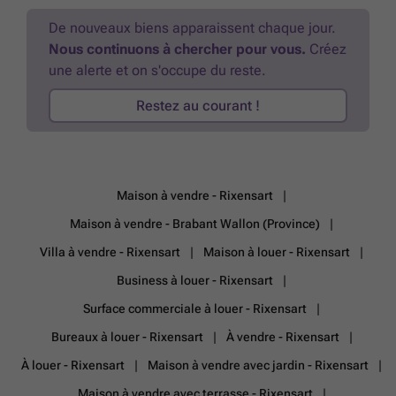
photovoltaïques, chauffage au mazout, excellente isolation (22 cm en
toiture et 14 cm en façade avec crépi). Précompte immobilier : 1.472
De nouveaux biens apparaissent chaque jour.
€. Une opportunité à ne pas manquer ! Prix sous réserve d'offre
Nous continuons à chercher pour vous.
Créez
supérieure. Une visite ? Appelez-nous.
En savoir plus ?
une alerte et on s'occupe du reste.
Restez au courant !
Maison à vendre - Rixensart
Maison à vendre - Brabant Wallon (Province)
Villa à vendre - Rixensart
Maison à louer - Rixensart
Business à louer - Rixensart
Surface commerciale à louer - Rixensart
Bureaux à louer - Rixensart
À vendre - Rixensart
À louer - Rixensart
Maison à vendre avec jardin - Rixensart
Maison à vendre avec terrasse - Rixensart