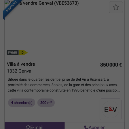
NOUVEAU
Villa à vendre
850 000 €
1332
Genval
Située dans le quartier résidentiel prisé de Bel Air à Rixensart, à
proximité des commerces, écoles, de la gare et des principaux axes,
cette villa contemporaine construite en 1995 bénéficie d’une position
légèrement en surplomb offrant une agréable vue sur son
environnement. Édifiée sur un terrain de ± 11 ares 40, elle développe ±
4
chambre(s)
200
m²
200 m² habitables (± 310 m² bâtis) et séduit par ses volumes
harmonieux, sa belle luminosité et sa distribution fonctionnelle. Le hall
d’entrée, partiellement ouvert sur l’étage, dessert une toilette invités et
mène vers un vaste séjour en L de ± 46 m², largement ouvert sur le
E-mail
Appeler
jardin, avec possibilité d’installer une cassette à bois. Un bureau de ±