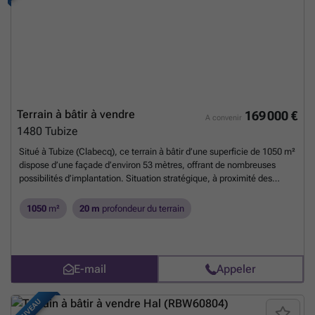
Terrain à bâtir à vendre
169 000 €
A convenir
1480
Tubize
Situé à Tubize (Clabecq), ce terrain à bâtir d’une superficie de 1050 m²
dispose d’une façade d’environ 53 mètres, offrant de nombreuses
possibilités d’implantation. Situation stratégique, à proximité des
commodités (écoles, commerces, transports en commun) ainsi que
des axes routiers principaux. Le terrain est situé en zone d’habitat et
1050
m²
20 m
profondeur du terrain
est également situé dans un périmètre de fonction commerciale
Visuels de projet fournis à titre indicatif. Présence d’un droit de
passage (informations complémentaires sur demande). Pour
davantage d’informations, contactez Serkan Ates au ### ou par
E-mail
Appeler
email à ###
En savoir plus ?
NOUVEAU