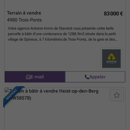
Terrain à vendre
83 000 €
4980
Trois-Ponts
Votre agence Antoine Immo de Stavelot vous présente cette belle
parcelle à bâtir d'une contenance de 1288,9m2 située dans le petit
village de Spineux, à 7 kilomètres de Trois-Ponts, de la gare et des
commodités. Vue dégagée sur la vallée et bel ensoleillement.
Emplacement très calme, faible traffic, idéal pour une résidence
principale ou secondaire. Eau et électricité à route, régime
d'assainissement autonome au PASH, zone d'habitat à caractère rural
au plan de secteur. Terrain libre de constructeur situé hors lotissement
(prescriptions générales communales d'urbanisme d'application).
E-mail
Appeler
Présence d'une source pouvant être utilisée sur la parcelle. Terrain
constructible, sous réserve de l'obtention d'un permis d'urbanisme.
Informations et visites: ### - ### Annonce détaillée et documents
NOUVEAU
en libre téléchargement sur notre site: ###
En savoir plus ?