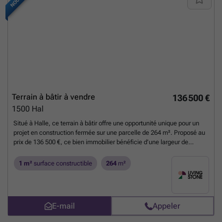
Terrain à bâtir à vendre
136 500 €
1500
Hal
Situé à Halle, ce terrain à bâtir offre une opportunité unique pour un
projet en construction fermée sur une parcelle de 264 m². Proposé au
prix de 136 500 €, ce bien immobilier bénéficie d’une largeur de
façade de 10 mètres, permettant une implantation optimale. Les
raccordements essentiels sont déjà présents, notamment l’électricité,
1 m²
surface constructible
264
m²
l’eau et le système d’égouttage, garantissant une préparation facilitée
pour les futurs travaux. En revanche, aucune connexion au gaz n’est
disponible sur ce terrain. Ce site de développement n’est actuellement
pas loué, ce qui permet une acquisition libre et immédiate. La surface
E-mail
Appeler
constructible est définie précisément, offrant un cadre clair pour la
conception d’un projet immobilier conforme aux règles d’urbanisme