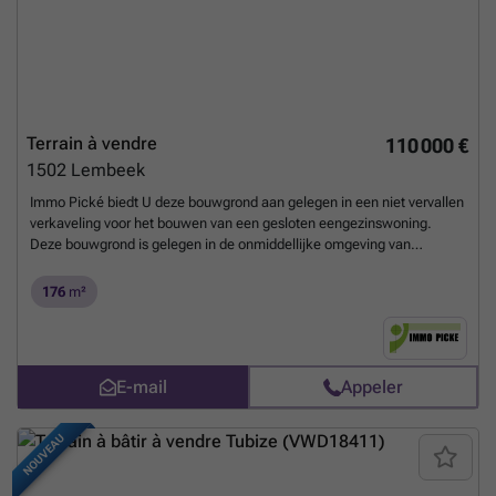
Terrain à vendre
110 000 €
1502
Lembeek
Immo Pické biedt U deze bouwgrond aan gelegen in een niet vervallen
verkaveling voor het bouwen van een gesloten eengezinswoning.
Deze bouwgrond is gelegen in de onmiddellijke omgeving van
scholen, openbaar vervoer, winkels en de belangrijkste
verbindingswegen. Bijkomende informatie: - Voorgevelbreedte: 6,25m
176
m²
- Diepte gelijkvloers: 15m - Diepte verdieping: 12m - Nokhoogte:
gabarit van naastliggende woning - maximaal 9m -
Achteruitbpiwstrook: gelijk met naastliggende gevels - Tuinhuisje:
max 10m² - Inpandige garage
En savoir plus ?
E-mail
Appeler
NOUVEAU