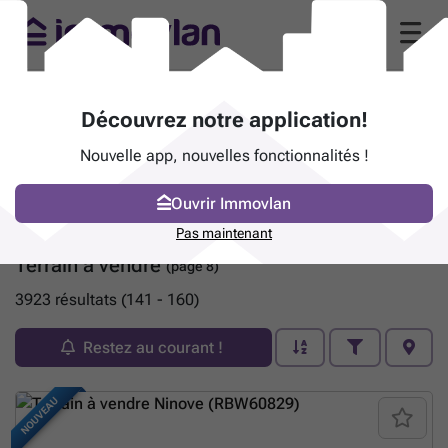
Découvrez notre application!
Nouvelle app, nouvelles fonctionnalités !
Ouvrir Immovlan
Pas maintenant
Terrain à vendre
(page 8)
3923 résultats (141 - 160)
Restez au courant !
NOUVEAU