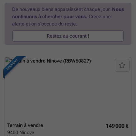
wie een vrijstaande, energiezuinige gezinswoning wil bouwen met alle
De nouveaux biens apparaissent chaque jour.
Nous
comfort en een ruime tuin. Bekijk de documenten onderaan deze
continuons à chercher pour vous.
Créez une
pagina bij 'downloads'. VCRO: Wglk/Gvg/Gvkr/Gmo/Gvv - P-Score:
D
En savoir plus ?
alerte et on s'occupe du reste.
Restez au courant !
NOUVEAU
Terrain à vendre
149 000 €
9400
Ninove