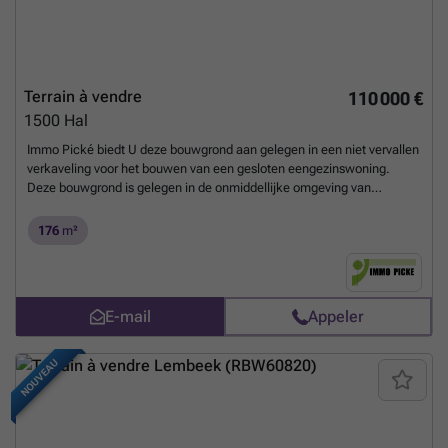
Terrain à vendre
110 000 €
1500
Hal
Immo Pické biedt U deze bouwgrond aan gelegen in een niet vervallen
verkaveling voor het bouwen van een gesloten eengezinswoning.
Deze bouwgrond is gelegen in de onmiddellijke omgeving van
scholen, openbaar vervoer, winkels en de belangrijkste
verbindingswegen. Bijkomende informatie: - Voorgevelbreedte: 6,25m
176
m²
- Diepte gelijkvloers: 15m - Diepte verdieping: 12m - Nokhoogte:
gabarit van naastliggende woning - maximaal 9m -
Achteruitbpiwstrook: gelijk met naastliggende gevels - Tuinhuisje:
max 10m² - Inpandige garage
En savoir plus ?
E-mail
Appeler
NOUVEAU