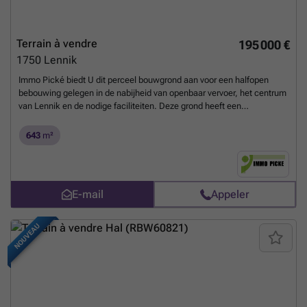
Terrain à vendre
195 000 €
1750
Lennik
Immo Pické biedt U dit perceel bouwgrond aan voor een halfopen
bebouwing gelegen in de nabijheid van openbaar vervoer, het centrum
van Lennik en de nodige faciliteiten. Deze grond heeft een
oppervlakte van 6a 43ca (voorste gedeelte woongebied - achteraan
agrarisch). Bouwvoorschriften: - Eengezinswoning met mogelijkheid
643
m²
vrij beroep of zorgwoning - Terras van 40m² toegelaten - 2 woonlagen
toegelaten + kelder mogelijk - Bouwdiepte: 11,85m² op gelijkvloers en
8,74m op verdieping - Bouwvrije strook: 3m - Bouwhoogte: hellend
dak - dakprofiel van naastliggende woning dient te worden gevolgd -
E-mail
Appeler
Carport in bouwvrije strook mogelijk - Bijgebouw mogelijk van
40m²
En savoir plus ?
NOUVEAU