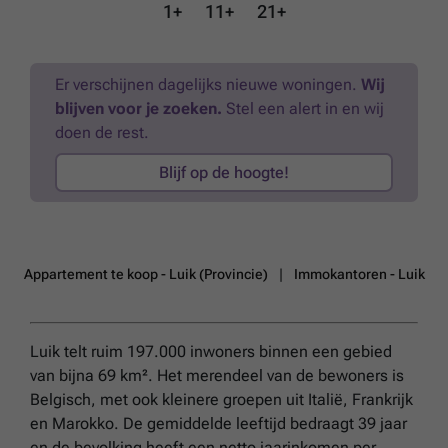
Twee extra terrassen, aan de voor- en achterzijde, maken deze unieke
1+
11+
21+
ruimte compleet. Een exclusieve woning die design, comfort en
lichtinval perfect combineert. Mis deze kans niet!
Meer weten?
Er verschijnen dagelijks nieuwe woningen.
Wij
blijven voor je zoeken.
Stel een alert in en wij
doen de rest.
Blijf op de hoogte!
Appartement te koop - Luik (Provincie)
Immokantoren - Luik
Luik telt ruim 197.000 inwoners binnen een gebied
van bijna 69 km². Het merendeel van de bewoners is
Belgisch, met ook kleinere groepen uit Italië, Frankrijk
en Marokko. De gemiddelde leeftijd bedraagt 39 jaar
en de bevolking heeft een netto jaarinkomen per