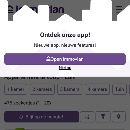
Ontdek onze app!
Nieuwe app, nieuwe features!
Open Immovlan
Niet nu
Appartement te koop - Luik
1 kamer
2 kamers
3 kamers
4 kamers
Tuin
476 zoekertjes (1 - 20)
Blijf op de hoogte!