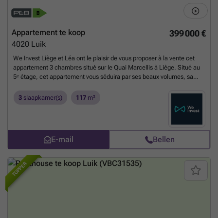
Appartement te koop
399 000 €
4020
Luik
We Invest Liège et Léa ont le plaisir de vous proposer à la vente cet
appartement 3 chambres situé sur le Quai Marcellis à Liège. Situé au
5ᵉ étage, cet appartement vous séduira par ses beaux volumes, sa
luminosité et sa vue dégagée sur le port de plaisance de Liège. Il se
compose comme suit : Séjour Cuisine 3 chambres de 11 m², 15 m² et
3
slaapkamer(s)
117
m²
17 m² 1 salle de bains 1 WC séparé 1 espace buanderie 1 balcon Cet
appartement bénéficie d'un système de climatisation. Son petit plus ?
Un garage fermé, deux caves et une chambre de bonne. PEB B
(20260420006490) – E. spéc. : 148 kWh/m²/an – E. totale : 18.546
E-mail
Bellen
kWh/an Vous souhaitez en savoir plus ou planifier une visite ?
Contactez l'agence au ###
Meer weten?
TOPPER