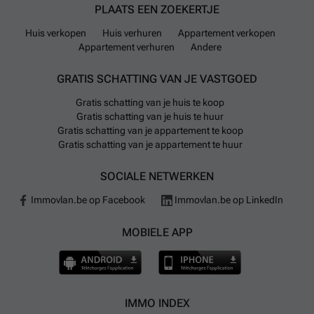
verbinden met belangrijke stations zoals Luik-
PLAATS EEN ZOEKERTJE
Guillemins en Luik-Saint-Lambert. Fiets- en
Huis verkopen
Huis verhuren
Appartement verkopen
autodelen zijn ook mogelijk via respectievelijk Blue-
Appartement verhuren
Andere
bike en Cambio stations.
GRATIS SCHATTING VAN JE VASTGOED
In Luik zijn diverse onderwijsvoorzieningen aanwezig
Gratis schatting van je huis te koop
voor gezinnen met kinderen: er zijn 127
Gratis schatting van je huis te huur
kinderdagverblijven, meer dan honderd kleuterscholen
Gratis schatting van je appartement te koop
en lagere scholen en ruim vijftig middelbare scholen
Gratis schatting van je appartement te huur
verspreid over de stad. Voor dagelijkse boodschappen
kunnen bewoners terecht bij onder meer Carrefour,
SOCIALE NETWERKEN
Delhaize en Aldi-supermarkten verspreid door de stad.
Immovlan.be op Facebook
Immovlan.be op LinkedIn
Voor elektrisch rijden kunnen automobilisten
gebruikmaken van 13 oplaadpunten in de gemeente.
MOBIELE APP
Het vliegveld Liège Airport ligt op ongeveer 8 minuten
rijden van het centrum.
IMMO INDEX